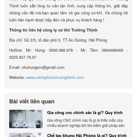
Thịnh luôn sẵn lòng tư vấn tận tình, cung cấp thông tin, giải đáp
những vấn đề mà bạn quan tâm về gia công cơ khí. Và chúng tôi
luôn hân hạnh được tiếp đón và phục vụ khách hàng !
Thông tin liên hệ công ty cơ khí Trường Thịnh
Địa chỉ: Số 2/5, tổ dân phố 5, TT.An Dương, Hải Phòng
Hotline: Mr: Hưng: 0936.988.978 - Mr: Tâm: 0904488455 -
0225.627.79.97
Email: nhuhungsm@gmail.com
Website:
www.cokhiphutrotruongthinh.com
Bài viết liên quan
Gia công cnc chính xác là gì? Quy trình
chính xác, đẳng cấp
Gia công CNC chính xác là gì là thắc mắc của
nhiều doanh nghiệp khi tìm kiếm giải pháp sản
xuất hiện đại có độ chính xác cao.
Chế tạo khung Hải Phòng là gì? Quy trình