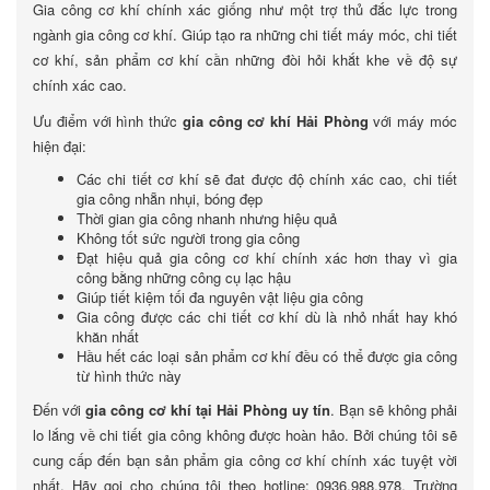
Gia công cơ khí chính xác giống như một trợ thủ đắc lực trong
ngành gia công cơ khí. Giúp tạo ra những chi tiết máy móc, chi tiết
cơ khí, sản phẩm cơ khí cần những đòi hỏi khắt khe về độ sự
chính xác cao.
Ưu điểm với hình thức
gia công cơ khí Hải Phòng
với máy móc
hiện đại:
Các chi tiết cơ khí sẽ đat được độ chính xác cao, chi tiết
gia công nhẵn nhụi, bóng đẹp
Thời gian gia công nhanh nhưng hiệu quả
Không tốt sức người trong gia công
Đạt hiệu quả gia công cơ khí chính xác hơn thay vì gia
công bằng những công cụ lạc hậu
Giúp tiết kiệm tối đa nguyên vật liệu gia công
Gia công được các chi tiết cơ khí dù là nhỏ nhất hay khó
khăn nhất
Hầu hết các loại sản phẩm cơ khí đều có thể được gia công
từ hình thức này
Đến với
gia công cơ khí tại Hải Phòng uy tín
. Bạn sẽ không phải
lo lắng về chi tiết gia công không được hoàn hảo. Bởi chúng tôi sẽ
cung cấp đến bạn sản phẩm gia công cơ khí chính xác tuyệt vời
nhất. Hãy gọi cho chúng tôi theo hotline: 0936.988.978. Trường