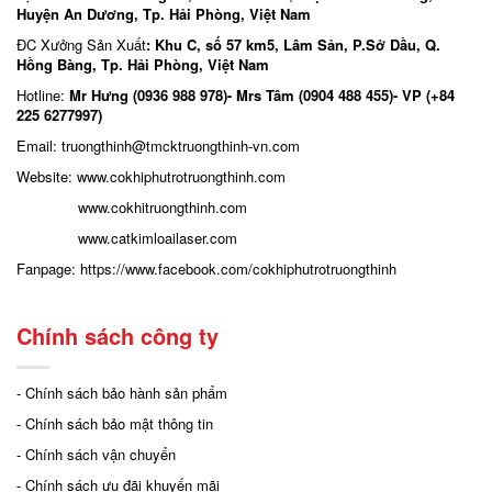
Huyện An Dương, Tp. Hải Phòng, Việt Nam
ĐC Xưởng Sản Xuất
: Khu C, số 57 km5, Lâm Sản, P.Sở Dầu, Q.
Hồng Bàng, Tp. Hải Phòng, Việt Nam
Hotline:
Mr Hưng (0936 988 978)- Mrs Tâm (0904 488 455)- VP (+84
225 6277997)
Email: truongthinh
@tmcktruongthinh-vn.com
Website:
www.cokhiphutrotruongthinh.com
www.cokhitruongthinh.com
www.catkimloailaser.com
Fanpage:
https://www.facebook.com/cokhiphutrotruongthinh
Chính sách công ty
- Chính sách bảo hành sản phẩm
- Chính sách bảo mật thông tin
- Chính sách vận chuyển
- Chính sách ưu đãi khuyến mãi