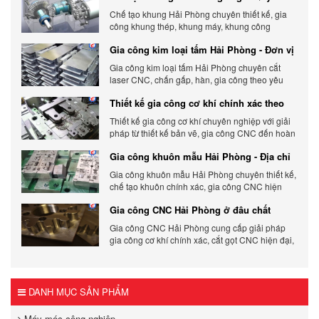
gia công chi tiết
Chế tạo khung Hải Phòng chuyên thiết kế, gia
công khung thép, khung máy, khung công
nghiệp theo yêu cầu, đảm bảo chính xác, bền
Gia công kim loại tấm Hải Phòng - Đơn vị
chắc và tối ưu chi phí.
gia công uy tín 2026
Gia công kim loại tấm Hải Phòng chuyên cắt
laser CNC, chấn gấp, hàn, gia công theo yêu
cầu, đảm bảo chính xác, chất lượng và tối ưu chi
Thiết kế gia công cơ khí chính xác theo
phí.
yêu cầu
Thiết kế gia công cơ khí chuyên nghiệp với giải
pháp từ thiết kế bản vẽ, gia công CNC đến hoàn
thiện sản phẩm, đảm bảo chính xác, chất lượng
Gia công khuôn mẫu Hải Phòng - Địa chỉ
và tiến độ.
gia công chất lượng
Gia công khuôn mẫu Hải Phòng chuyên thiết kế,
chế tạo khuôn chính xác, gia công CNC hiện
đại, đáp ứng nhanh, chất lượng cao, giá cạnh
Gia công CNC Hải Phòng ở đâu chất
tranh.
lượng, giá tốt?
Gia công CNC Hải Phòng cung cấp giải pháp
gia công cơ khí chính xác, cắt gọt CNC hiện đại,
đảm bảo chất lượng, tiến độ và tối ưu chi phí sản
xuất.
DANH MỤC SẢN PHẨM
Máy móc công nghiệp