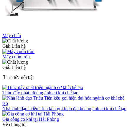
Máy chấn
Giá: Liên hệ
Máy cuốn tròn
Giá: Liên hệ
Tin tức nổi bật
Thúc đẩy phát triển ngành cơ khí chế tạo
Nhà lãnh đạo Triều Tiên kêu gọi hiện đại hóa ngành cơ khí chế tạo
Gia công cơ khí tại Hải Phòng
Về chúng tôi