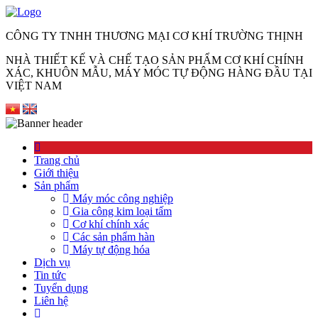
CÔNG TY TNHH THƯƠNG MẠI CƠ KHÍ TRƯỜNG THỊNH
NHÀ THIẾT KẾ VÀ CHẾ TẠO SẢN PHẨM CƠ KHÍ CHÍNH
XÁC, KHUÔN MẪU, MÁY MÓC TỰ ĐỘNG HÀNG ĐẦU TẠI
VIỆT NAM
Trang chủ
Giới thiệu
Sản phẩm
Máy móc công nghiệp
Gia công kim loại tấm
Cơ khí chính xác
Các sản phẩm hàn
Máy tự động hóa
Dịch vụ
Tin tức
Tuyển dụng
Liên hệ