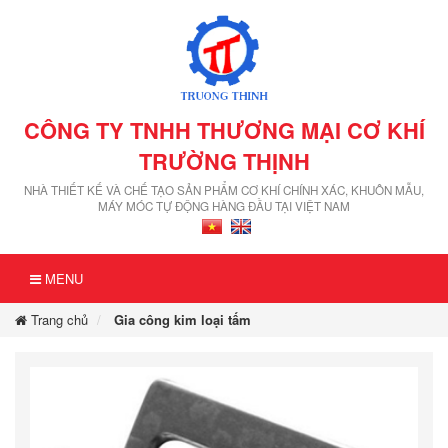
CÔNG TY TNHH THƯƠNG MẠI CƠ KHÍ
TRƯỜNG THỊNH
NHÀ THIẾT KẾ VÀ CHẾ TẠO SẢN PHẨM CƠ KHÍ CHÍNH XÁC, KHUÔN MẪU,
MÁY MÓC TỰ ĐỘNG HÀNG ĐẦU TẠI VIỆT NAM
MENU
Trang chủ
Gia công kim loại tấm