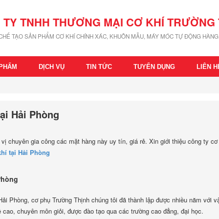
 TY TNHH THƯƠNG MẠI CƠ KHÍ TRƯỜNG 
 CHẾ TẠO SẢN PHẨM CƠ KHÍ CHÍNH XÁC, KHUÔN MẪU, MÁY MÓC TỰ ĐỘNG HÀNG 
 PHẨM
DỊCH VỤ
TIN TỨC
TUYỂN DỤNG
LIÊN H
ại Hải Phòng
ị chuyên gia công các mặt hàng này uy tín, giá rẻ. Xin giới thiệu công ty cơ
hí tại Hải Phòng
 Phòng
Hải Phòng, cơ phụ Trường Thịnh chúng tôi đã thành lập được nhiều năm với vậ
ghề cao, chuyên môn giỏi, được đào tạo qua các trường cao đẳng, đại học.