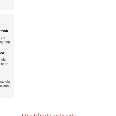
trình
 gia
 nghiệp
 và tối
heo
 giải
n hoàn
lượng
háp gia
ại, đảm
n xuất.