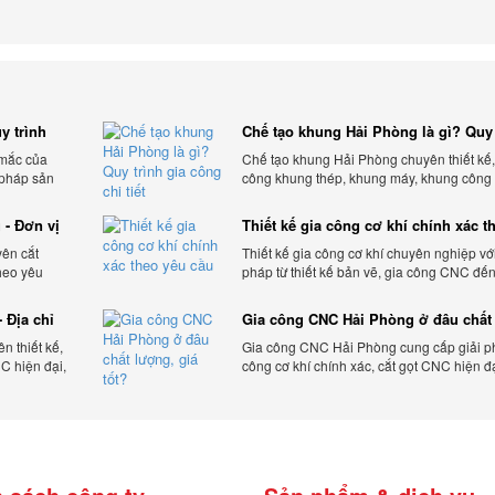
y trình
Chế tạo khung Hải Phòng là gì? Quy 
gia công chi tiết
 mắc của
Chế tạo khung Hải Phòng chuyên thiết kế,
 pháp sản
công khung thép, khung máy, khung công
theo yêu cầu, đảm bảo chính xác, bền chắc
ưu chi phí.
 - Đơn vị
Thiết kế gia công cơ khí chính xác t
yêu cầu
yên cắt
Thiết kế gia công cơ khí chuyên nghiệp với
heo yêu
pháp từ thiết kế bản vẽ, gia công CNC đế
 tối ưu chi
thiện sản phẩm, đảm bảo chính xác, chất 
và tiến độ.
 Địa chỉ
Gia công CNC Hải Phòng ở đâu chất
lượng, giá tốt?
 thiết kế,
Gia công CNC Hải Phòng cung cấp giải p
C hiện đại,
công cơ khí chính xác, cắt gọt CNC hiện đ
ạnh tranh.
bảo chất lượng, tiến độ và tối ưu chi phí sả