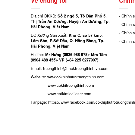
Về chúng tôi
Chính
Địa chỉ ĐKKD:
Số 2 ngõ 5, Tổ Dân Phố 5,
- Chính 
Thị Trấn An Dương, Huyện An Dương, Tp.
- Chính 
Hải Phòng, Việt Nam
- Chính 
ĐC Xưởng Sản Xuất
: Khu C, số 57 km5,
Lâm Sản, P.Sở Dầu, Q. Hồng Bàng, Tp.
- Chính 
Hải Phòng, Việt Nam
Hotline:
Mr Hưng (0936 988 978)- Mrs Tâm
(0904 488 455)- VP (+84 225 6277997)
Email: truongthinh
@tmcktruongthinh-vn.com
Website:
www.cokhiphutrotruongthinh.com
www.cokhitruongthinh.com
www.catkimloailaser.com
Fanpage:
https://www.facebook.com/cokhiphutrotruongthinh
2019 ©
Design by Mississippi