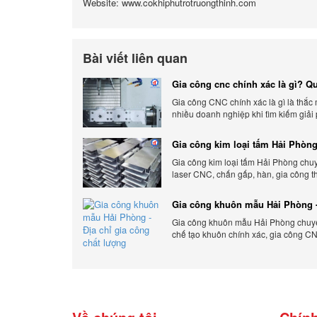
Website: www.cokhiphutrotruongthinh.com
Bài viết liên quan
Gia công cnc chính xác là gì? Qu
chính xác, đẳng cấp
Gia công CNC chính xác là gì là thắc
nhiều doanh nghiệp khi tìm kiếm giải
xuất hiện đại có độ chính xác cao.
Gia công kim loại tấm Hải Phòng
gia công uy tín 2026
Gia công kim loại tấm Hải Phòng chu
laser CNC, chấn gấp, hàn, gia công t
cầu, đảm bảo chính xác, chất lượng và
phí.
Gia công khuôn mẫu Hải Phòng -
gia công chất lượng
Gia công khuôn mẫu Hải Phòng chuyên
chế tạo khuôn chính xác, gia công CN
đáp ứng nhanh, chất lượng cao, giá c