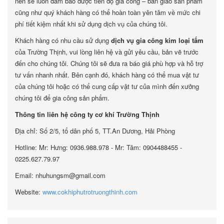
nên sẽ luôn đảm bảo được tiến độ gia công – bàn giao sản phẩm
cũng như quý khách hàng có thể hoàn toàn yên tâm về mức chi
phí tiết kiệm nhất khi sử dụng dịch vụ của chúng tôi.
Khách hàng có nhu cầu sử dụng
dịch vụ gia công kim loại tấm
của Trường Thịnh, vui lòng liên hệ và gửi yêu cầu, bản vẽ trước
đến cho chúng tôi. Chúng tôi sẽ đưa ra báo giá phù hợp và hỗ trợ
tư vấn nhanh nhất. Bên cạnh đó, khách hàng có thể mua vật tư
của chúng tôi hoặc có thể cung cấp vật tư của mình đến xưởng
chúng tôi để gia công sản phẩm.
Thông tin liên hệ công ty cơ khí Trường Thịnh
Địa chỉ: Số 2/5, tổ dân phố 5, TT.An Dương, Hải Phòng
Hotline: Mr: Hưng: 0936.988.978 - Mr: Tâm: 0904488455 -
0225.627.79.97
Email: nhuhungsm@gmail.com
Website:
www.cokhiphutrotruongthinh.com