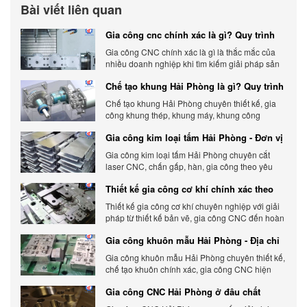
Bài viết liên quan
Gia công cnc chính xác là gì? Quy trình
chính xác, đẳng cấp
Gia công CNC chính xác là gì là thắc mắc của
nhiều doanh nghiệp khi tìm kiếm giải pháp sản
xuất hiện đại có độ chính xác cao.
Chế tạo khung Hải Phòng là gì? Quy trình
gia công chi tiết
Chế tạo khung Hải Phòng chuyên thiết kế, gia
công khung thép, khung máy, khung công
nghiệp theo yêu cầu, đảm bảo chính xác, bền
Gia công kim loại tấm Hải Phòng - Đơn vị
chắc và tối ưu chi phí.
gia công uy tín 2026
Gia công kim loại tấm Hải Phòng chuyên cắt
laser CNC, chấn gấp, hàn, gia công theo yêu
cầu, đảm bảo chính xác, chất lượng và tối ưu chi
Thiết kế gia công cơ khí chính xác theo
phí.
yêu cầu
Thiết kế gia công cơ khí chuyên nghiệp với giải
pháp từ thiết kế bản vẽ, gia công CNC đến hoàn
thiện sản phẩm, đảm bảo chính xác, chất lượng
Gia công khuôn mẫu Hải Phòng - Địa chỉ
và tiến độ.
gia công chất lượng
Gia công khuôn mẫu Hải Phòng chuyên thiết kế,
chế tạo khuôn chính xác, gia công CNC hiện
đại, đáp ứng nhanh, chất lượng cao, giá cạnh
Gia công CNC Hải Phòng ở đâu chất
tranh.
lượng, giá tốt?