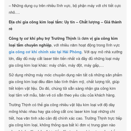
– Những dụng cụ trên nhiều lĩnh vực, bộ phận máy với chi tiết cực
nhỏ….
Địa chỉ gia công kim loại tấm: Uy tín – Chất lượng – Giá thành
rẻ
Công ty cơ khí phụ trợ Trường Thịnh
là đ
ơn vị gia công kim
loại tấm chuyên nghiệp
, với nhiều năm hoạt động trong lĩnh vực
gia công cơ khí chính xác tại Hải Phòng
. Với quy mô nhà xưởng
lớn, đầy đủ máy cắt laser tiên tiến nhất và đầy đủ những loại máy
gia công kim loại khác: máy chấn, máy đột, máy gấp,…
Sử dụng những máy móc chuyên dụng nên tất cả những sản phẩm
gia công kim loại đều đảm bảo tính thẩm mỹ, chất lượng tốt, giúp
tiết kiệm vật liệu. Do đó, chúng tôi sẵn sàng nhận gia công kim
loại tấm với mẫu, bản vẽ có sẵn theo yêu cầu của khách hàng.
Trường Thịnh có thể gia công nhiều vật liệu kim loại với độ dày
mỏng khác nhau hay gia công cắt cnc laser kim loại những chi
tiết, hoa văn tinh xảo cần độ chính xác cao. Trường Thịnh trực tiếp
gia công kim loại, không thống qua bất kì đơn vị trung gian nào