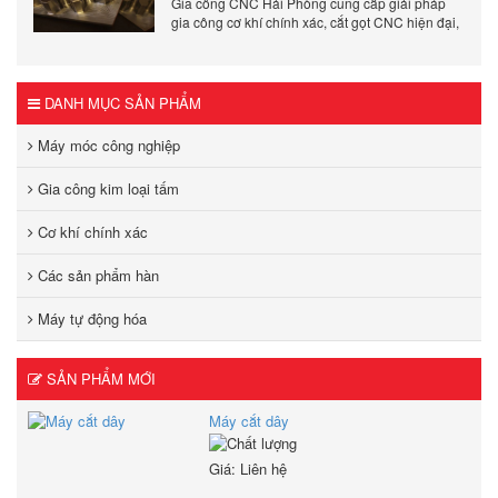
Gia công CNC Hải Phòng cung cấp giải pháp
gia công cơ khí chính xác, cắt gọt CNC hiện đại,
đảm bảo chất lượng, tiến độ và tối ưu chi phí sản
xuất.
DANH MỤC SẢN PHẨM
Máy móc công nghiệp
Gia công kim loại tấm
Cơ khí chính xác
Các sản phẩm hàn
Máy tự động hóa
SẢN PHẨM MỚI
Máy cắt dây
Giá: Liên hệ