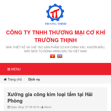
CÔNG TY TNHH THƯƠNG MẠI CƠ KHÍ
TRƯỜNG THỊNH
NHÀ THIẾT KẾ VÀ CHẾ TẠO SẢN PHẨM CƠ KHÍ CHÍNH XÁC, KHUÔN MẪU,
MÁY MÓC TỰ ĐỘNG HÀNG ĐẦU TẠI VIỆT NAM
MENU
Trang chủ
Dịch vụ
Xưởng gia công kim loại tấm tại Hải
Phòng
Ngày đăng: 07-08-2019 |
Admin