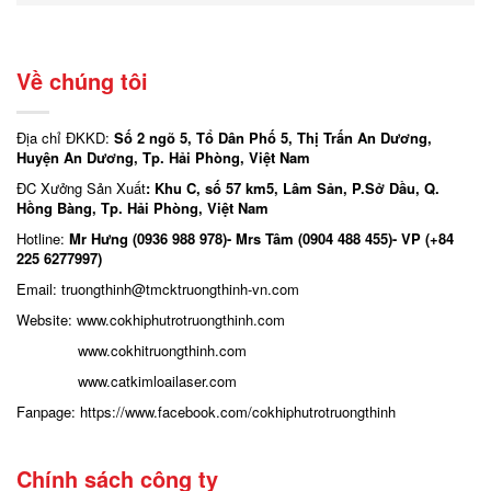
Về chúng tôi
Địa chỉ ĐKKD:
Số 2 ngõ 5, Tổ Dân Phố 5, Thị Trấn An Dương,
Huyện An Dương, Tp. Hải Phòng, Việt Nam
ĐC Xưởng Sản Xuất
: Khu C, số 57 km5, Lâm Sản, P.Sở Dầu, Q.
Hồng Bàng, Tp. Hải Phòng, Việt Nam
Hotline:
Mr Hưng (0936 988 978)- Mrs Tâm (0904 488 455)- VP (+84
225 6277997)
Email: truongthinh
@tmcktruongthinh-vn.com
Website:
www.cokhiphutrotruongthinh.com
www.cokhitruongthinh.com
www.catkimloailaser.com
Fanpage:
https://www.facebook.com/cokhiphutrotruongthinh
Chính sách công ty