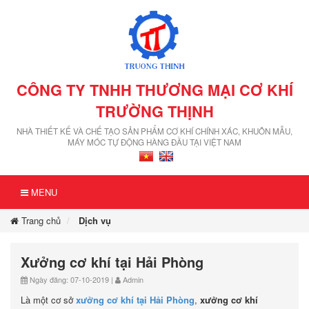
CÔNG TY TNHH THƯƠNG MẠI CƠ KHÍ
TRƯỜNG THỊNH
NHÀ THIẾT KẾ VÀ CHẾ TẠO SẢN PHẨM CƠ KHÍ CHÍNH XÁC, KHUÔN MẪU,
MÁY MÓC TỰ ĐỘNG HÀNG ĐẦU TẠI VIỆT NAM
MENU
Trang chủ
Dịch vụ
Xưởng cơ khí tại Hải Phòng
Ngày đăng: 07-10-2019 |
Admin
Là một cơ sở
xưởng cơ khí tại Hải Phòng
,
xưởng cơ khí