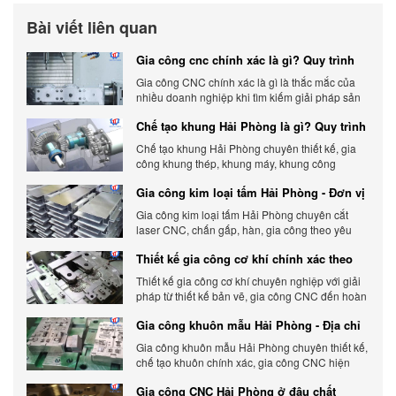
Bài viết liên quan
Gia công cnc chính xác là gì? Quy trình
chính xác, đẳng cấp
Gia công CNC chính xác là gì là thắc mắc của
nhiều doanh nghiệp khi tìm kiếm giải pháp sản
xuất hiện đại có độ chính xác cao.
Chế tạo khung Hải Phòng là gì? Quy trình
gia công chi tiết
Chế tạo khung Hải Phòng chuyên thiết kế, gia
công khung thép, khung máy, khung công
nghiệp theo yêu cầu, đảm bảo chính xác, bền
Gia công kim loại tấm Hải Phòng - Đơn vị
chắc và tối ưu chi phí.
gia công uy tín 2026
Gia công kim loại tấm Hải Phòng chuyên cắt
laser CNC, chấn gấp, hàn, gia công theo yêu
cầu, đảm bảo chính xác, chất lượng và tối ưu chi
Thiết kế gia công cơ khí chính xác theo
phí.
yêu cầu
Thiết kế gia công cơ khí chuyên nghiệp với giải
pháp từ thiết kế bản vẽ, gia công CNC đến hoàn
thiện sản phẩm, đảm bảo chính xác, chất lượng
Gia công khuôn mẫu Hải Phòng - Địa chỉ
và tiến độ.
gia công chất lượng
Gia công khuôn mẫu Hải Phòng chuyên thiết kế,
chế tạo khuôn chính xác, gia công CNC hiện
đại, đáp ứng nhanh, chất lượng cao, giá cạnh
Gia công CNC Hải Phòng ở đâu chất
tranh.