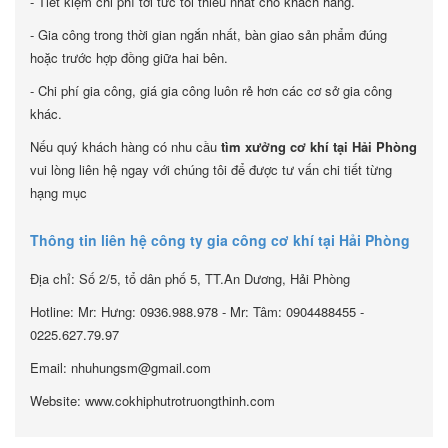
- Tiết kiệm chi phí tới tức tối thiểu nhất cho khách hàng.
- Gia công trong thời gian ngắn nhất, bàn giao sản phẩm đúng
hoặc trước hợp đồng giữa hai bên.
- Chi phí gia công, giá gia công luôn rẻ hơn các cơ sở gia công
khác.
Nếu quý khách hàng có nhu cầu
tìm xưởng cơ khí tại Hải Phòng
vui lòng liên hệ ngay với chúng tôi để được tư vấn chi tiết từng
hạng mục
Thông tin liên hệ công ty gia công cơ khí tại Hải Phòng
Địa chỉ: Số 2/5, tổ dân phố 5, TT.An Dương, Hải Phòng
Hotline: Mr: Hưng: 0936.988.978 - Mr: Tâm: 0904488455 -
0225.627.79.97
Email: nhuhungsm@gmail.com
Website: www.cokhiphutrotruongthinh.com