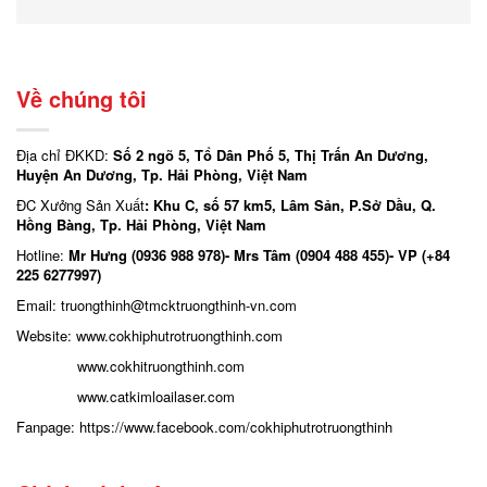
Về chúng tôi
Địa chỉ ĐKKD:
Số 2 ngõ 5, Tổ Dân Phố 5, Thị Trấn An Dương,
Huyện An Dương, Tp. Hải Phòng, Việt Nam
ĐC Xưởng Sản Xuất
: Khu C, số 57 km5, Lâm Sản, P.Sở Dầu, Q.
Hồng Bàng, Tp. Hải Phòng, Việt Nam
Hotline:
Mr Hưng (0936 988 978)- Mrs Tâm (0904 488 455)- VP (+84
225 6277997)
Email: truongthinh
@tmcktruongthinh-vn.com
Website:
www.cokhiphutrotruongthinh.com
www.cokhitruongthinh.com
www.catkimloailaser.com
Fanpage:
https://www.facebook.com/cokhiphutrotruongthinh