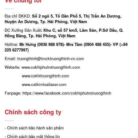
Địa chỉ ĐKKD:
Số 2 ngõ 5, Tổ Dân Phố 5, Thị Trấn An Dương,
Huyện An Dương, Tp. Hải Phòng, Việt Nam
ĐC Xưởng Sản Xuất
: Khu C, số 57 km5, Lâm Sản, P.Sở Dầu, Q.
Hồng Bàng, Tp. Hải Phòng, Việt Nam
Hotline:
Mr Hưng (0936 988 978)- Mrs Tâm (0904 488 455)- VP (+84
225 6277997)
Email: truongthinh
@tmcktruongthinh-vn.com
Website:
www.cokhiphutrotruongthinh.com
www.cokhitruongthinh.com
www.catkimloailaser.com
Fanpage:
https://www.facebook.com/cokhiphutrotruongthinh
Chính sách công ty
- Chính sách bảo hành sản phẩm
- Chính sách bảo mật thông tin