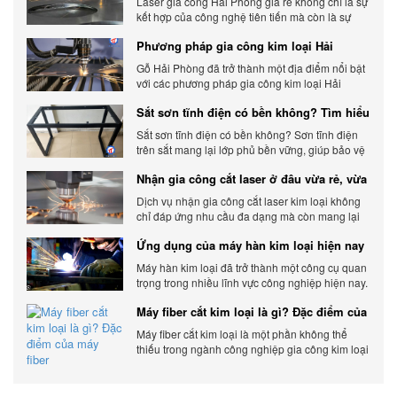
Laser gia công Hải Phòng giá rẻ không chỉ là sự
kết hợp của công nghệ tiên tiến mà còn là sự
đáp ứng linh hoạt với nhu cầu đa dạng của
Phương pháp gia công kim loại Hải
khách hàng. Xem ngay nhé.
Phòng phổ biến hiện nay
Gỗ Hải Phòng đã trở thành một địa điểm nổi bật
với các phương pháp gia công kim loại Hải
Phòng hiện đại và chất lượng.
Sắt sơn tĩnh điện có bền không? Tìm hiểu
chi tiết
Sắt sơn tĩnh điện có bền không? Sơn tĩnh điện
trên sắt mang lại lớp phủ bền vững, giúp bảo vệ
sản phẩm khỏi các yếu tố môi trường và tác
Nhận gia công cắt laser ở đâu vừa rẻ, vừa
động bên ngoài.
chất lượng
Dịch vụ nhận gia công cắt laser kim loại không
chỉ đáp ứng nhu cầu đa dạng mà còn mang lại
sự linh hoạt và chất lượng cho các sản phẩm.
Ứng dụng của máy hàn kim loại hiện nay
Máy hàn kim loại đã trở thành một công cụ quan
trọng trong nhiều lĩnh vực công nghiệp hiện nay.
Cơ Khí Trường Thịnh - Địa điểm cung cấp uy tín
Máy fiber cắt kim loại là gì? Đặc điểm của
máy fiber
Máy fiber cắt kim loại là một phần không thể
thiếu trong ngành công nghiệp gia công kim loại
hiện đại.