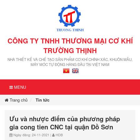
CÔNG TY TNHH THƯƠNG MẠI CƠ KHÍ
TRƯỜNG THỊNH
NHÀ THIẾT KẾ VÀ CHẾ TẠO SẢN PHẨM CƠ KHÍ CHÍNH XÁC, KHUÔN MẪU,
MÁY MÓC TỰ ĐỘNG HÀNG ĐẦU TẠI VIỆT NAM
MENU
Trang chủ
Tin tức
Ưu và nhược điểm của phương pháp
gia cong tien CNC tại quận Đồ Sơn
Ngày đăng: 24-11-2021 |
HDB