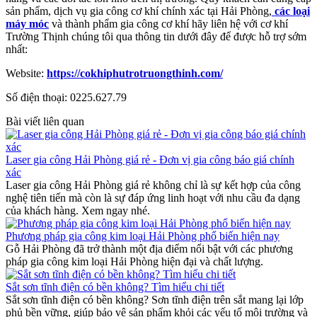
sản phẩm, dịch vụ gia công cơ khí chính xác tại Hải Phòng,
các loại
máy móc
và thành phẩm gia công cơ khí hãy liên hệ với cơ khí
Trường Thịnh chúng tôi qua thông tin dưới đây để được hỗ trợ sớm
nhất:
Website:
https://cokhiphutrotruongthinh.com/
Số điện thoại: 0225.627.79
Bài viết liên quan
Laser gia công Hải Phòng giá rẻ - Đơn vị gia công báo giá chính
xác
Laser gia công Hải Phòng giá rẻ không chỉ là sự kết hợp của công
nghệ tiên tiến mà còn là sự đáp ứng linh hoạt với nhu cầu đa dạng
của khách hàng. Xem ngay nhé.
Phương pháp gia công kim loại Hải Phòng phổ biến hiện nay
Gỗ Hải Phòng đã trở thành một địa điểm nổi bật với các phương
pháp gia công kim loại Hải Phòng hiện đại và chất lượng.
Sắt sơn tĩnh điện có bền không? Tìm hiểu chi tiết
Sắt sơn tĩnh điện có bền không? Sơn tĩnh điện trên sắt mang lại lớp
phủ bền vững, giúp bảo vệ sản phẩm khỏi các yếu tố môi trường và