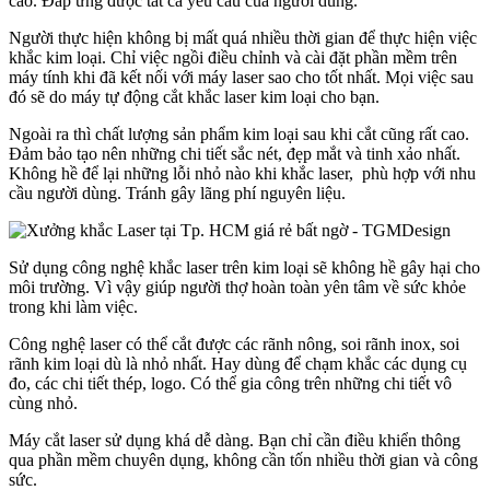
cao. Đáp ứng được tất cả yêu cầu của người dùng.
Người thực hiện không bị mất quá nhiều thời gian để thực hiện việc
khắc kim loại. Chỉ việc ngồi điều chỉnh và cài đặt phần mềm trên
máy tính khi đã kết nối với máy laser sao cho tốt nhất. Mọi việc sau
đó sẽ do máy tự động cắt khắc laser kim loại cho bạn.
Ngoài ra thì chất lượng sản phẩm kim loại sau khi cắt cũng rất cao.
Đảm bảo tạo nên những chi tiết sắc nét, đẹp mắt và tinh xảo nhất.
Không hề để lại những lỗi nhỏ nào khi khắc laser, phù hợp với nhu
cầu người dùng. Tránh gây lãng phí nguyên liệu.
Sử dụng công nghệ khắc laser trên kim loại sẽ không hề gây hại cho
môi trường. Vì vậy giúp người thợ hoàn toàn yên tâm về sức khỏe
trong khi làm việc.
Công nghệ laser có thể cắt được các rãnh nông, soi rãnh inox, soi
rãnh kim loại dù là nhỏ nhất. Hay dùng để chạm khắc các dụng cụ
đo, các chi tiết thép, logo. Có thể gia công trên những chi tiết vô
cùng nhỏ.
Máy cắt laser sử dụng khá dễ dàng. Bạn chỉ cần điều khiển thông
qua phần mềm chuyên dụng, không cần tốn nhiều thời gian và công
sức.