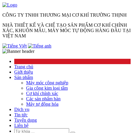
CÔNG TY TNHH THƯƠNG MẠI CƠ KHÍ TRƯỜNG THỊNH
NHÀ THIẾT KẾ VÀ CHẾ TẠO SẢN PHẨM CƠ KHÍ CHÍNH
XÁC, KHUÔN MẪU, MÁY MÓC TỰ ĐỘNG HÀNG ĐẦU TẠI
VIỆT NAM
Trang chủ
Giới thiệu
Sản phẩm
Máy móc công nghiệp
Gia công kim loại tấm
Cơ khí chính xác
Các sản phẩm hàn
Máy tự động hóa
Dịch vụ
Tin tức
Tuyển dụng
Liên hệ