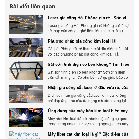
Bài viết liên quan
Laser gia công Hải Phòng giá rẻ - Đơn vị
gia công báo giá chính xác
Laser gia công Hải Phòng giá rẻ không chỉ là sự
kết hợp của công nghệ tiên tiến mà còn là sự
đáp ứng linh hoạt với nhu cầu đa dạng của
Phương pháp gia công kim loại Hải
khách hàng. Xem ngay nhé.
Phòng phổ biến hiện nay
Gỗ Hải Phòng đã trở thành một địa điểm nổi bật
với các phương pháp gia công kim loại Hải
Phòng hiện đại và chất lượng.
Sắt sơn tĩnh điện có bền không? Tìm hiểu
chi tiết
Sắt sơn tĩnh điện có bền không? Sơn tĩnh điện
trên sắt mang lại lớp phủ bền vững, giúp bảo vệ
sản phẩm khỏi các yếu tố môi trường và tác
Nhận gia công cắt laser ở đâu vừa rẻ, vừa
động bên ngoài.
chất lượng
Dịch vụ nhận gia công cắt laser kim loại không
chỉ đáp ứng nhu cầu đa dạng mà còn mang lại
sự linh hoạt và chất lượng cho các sản phẩm.
Ứng dụng của máy hàn kim loại hiện nay
Máy hàn kim loại đã trở thành một công cụ quan
trọng trong nhiều lĩnh vực công nghiệp hiện nay.
Cơ Khí Trường Thịnh - Địa điểm cung cấp uy tín
Máy fiber cắt kim loại là gì? Đặc điểm của