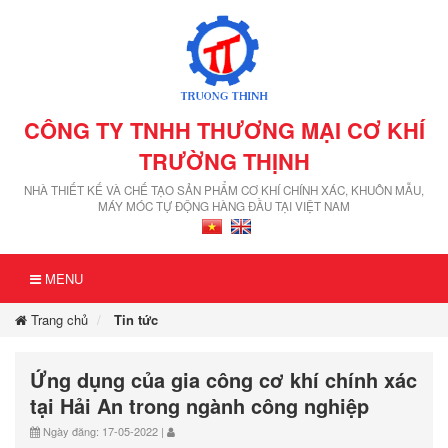
CÔNG TY TNHH THƯƠNG MẠI CƠ KHÍ
TRƯỜNG THỊNH
NHÀ THIẾT KẾ VÀ CHẾ TẠO SẢN PHẨM CƠ KHÍ CHÍNH XÁC, KHUÔN MẪU,
MÁY MÓC TỰ ĐỘNG HÀNG ĐẦU TẠI VIỆT NAM
MENU
Trang chủ
Tin tức
Ứng dụng của gia công cơ khí chính xác
tại Hải An trong ngành công nghiệp
Ngày đăng: 17-05-2022 |