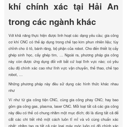
khí chính xác tại Hải An
trong các ngành khác
Với khả năng thực hiện được linh hoạt các dạng yêu cầu; gia công
cơ khí CNC có thể áp dụng trong chế tạo kim phun nhiên liệu; tùy
chỉnh cho ô tô, bánh răng, bộ phận của robot. Cho đến thiết bị cấy
ghép sinh học, cấy ghép tim, … Ngoài ra, phương pháp gia công
này còn được ứng dụng đối với bất cứ loại lĩnh vực nào; có yêu
cầu độ chính xác cao như lĩnh vực vận chuyển, thể thao, chế tạo
robot, …
Những phương pháp này đều sử dụng các hình thức khác nhau
như
Ví như từ gia công tiện CNC, cùng gia công phay CNC; hay bao
gồm gia công gas, plasma, laser CNC. Mỗi loại tất cả các gia công
này đều có thể có chung nhằm một mục đích; đó là dùng tất cả để
cắt các chi tiết nhỏ một cách luôn tỉ mỉ và vô cùng chuẩn xác
nhất; nhằm tạo ra tất cả các loại máy móc luôn có độ chính xác