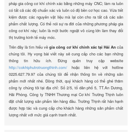
pháp gia công cơ khí chính xác bằng những máy CNC; làm ra luôn
có tất cả các độ chuẩn xác và luôn có độ bền cơ học cao. Vừa tiết
kiệm được các nguyên vật liệu mà lại còn cho ra tất cả các sản
phẩm chất lượng. Có thể nói sự ra đời của những phương pháp gia
công cơ khí này; luôn là một bước ngoặt vô cùng lớn làm thay đổi
thị trường kinh tế máy móc.
Trên đây là tìm hiểu về
gia công cơ khí chính xác tại Hải An
của
chúng tôi. Hy vọng bài viết này sẽ cung cấp cho các bạn những
thông tin hữu ích. Đừng quên truy cập website
http://cokhiphutrotruongthinh.com/
hoặc liên hệ với hotline
0225.627.79.97 của chúng tôi để nhận thông tin về những sản
phẩm mới nhất nhé. Đồng thời, quý khách hàng có thể ghé thăm
công ty chúng tôi tại địa chỉ: Số 2/5, tổ dân phố 5, TT.An Dương,
Hải Phòng. Công ty TNHH Thương mại Cơ khí Trường Thịnh luôn
đặt chất lượng sản phẩm lên hàng đầu. Trường Thịnh rất hân hạnh
được hợp tác và cung cấp cho khách hàng những sản phẩm chất
lượng nhất với mức giá cạnh tranh nhất.