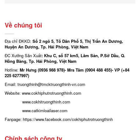
Về chúng tôi
Địa chỉ ĐKKD:
Số 2 ngõ 5, Tổ Dân Phố 5, Thị Trấn An Dương,
Huyện An Dương, Tp. Hải Phòng, Việt Nam
ĐC Xưởng Sản Xuất
: Khu C, số 57 km5, Lâm Sản, P.Sở Dầu, Q.
Hồng Bàng, Tp. Hải Phòng, Việt Nam
Hotline:
Mr Hưng (0936 988 978)- Mrs Tâm (0904 488 455)- VP (+84
225 6277997)
Email: truongthinh
@tmcktruongthinh-vn.com
Website:
www.cokhiphutrotruongthinh.com
www.cokhitruongthinh.com
www.catkimloailaser.com
Fanpage:
https://www.facebook.com/cokhiphutrotruongthinh
Chính sách công ty