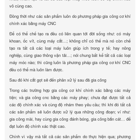
vô cùng cao.
Đồng thời như các sản phẩm luôn do phương pháp gia công cơ khí
chính xác bằng máy CNC
Để có thể chế tạo ra đều có liên quan tới đời sống như: có máy
khoan, ốc vít, cùng máy cắt…; không chỉ có thế mà nó còn chế
tạo ra tất cả các loại máy luôn giúp ích trong y tế; hay nông
nghiệp, cùng giao thông vận tải…; nói chung bất kể tất cả các loại
máy móc nào; thì cũng luôn là phương pháp gia công cơ khí CNC
đều có thể mà luôn làm được.
Sau đó khi cắt gọt sẽ đến phần xử lý sau đã gia công
Trong các trường hợp gia công cơ khí chính xác bằng các máy
tiện; và gia công cnc bằng các máy phay; chưa đạt được tất cả
các độ chính xác và cùng độ nhám theo yêu cầu; thì khi đó tất cả
các sản phẩm sẽ luôn được xử lý qua những công đoạn; ví như:
gia công mài, hay cùng gia công đánh bóng, gia công bắn cát… để
đạt luôn độ chính xác thật cao.
Chính vì vậy mà tất cả các sản phẩm do thực hiện qua; phương