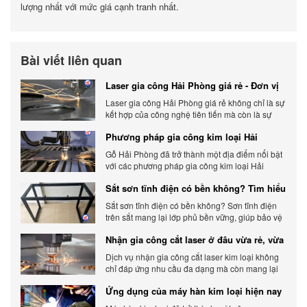
lượng nhất với mức giá cạnh tranh nhất.
Bài viết liên quan
Laser gia công Hải Phòng giá rẻ - Đơn vị
gia công báo giá chính xác
Laser gia công Hải Phòng giá rẻ không chỉ là sự
kết hợp của công nghệ tiên tiến mà còn là sự
đáp ứng linh hoạt với nhu cầu đa dạng của
Phương pháp gia công kim loại Hải
khách hàng. Xem ngay nhé.
Phòng phổ biến hiện nay
Gỗ Hải Phòng đã trở thành một địa điểm nổi bật
với các phương pháp gia công kim loại Hải
Phòng hiện đại và chất lượng.
Sắt sơn tĩnh điện có bền không? Tìm hiểu
chi tiết
Sắt sơn tĩnh điện có bền không? Sơn tĩnh điện
trên sắt mang lại lớp phủ bền vững, giúp bảo vệ
sản phẩm khỏi các yếu tố môi trường và tác
Nhận gia công cắt laser ở đâu vừa rẻ, vừa
động bên ngoài.
chất lượng
Dịch vụ nhận gia công cắt laser kim loại không
chỉ đáp ứng nhu cầu đa dạng mà còn mang lại
sự linh hoạt và chất lượng cho các sản phẩm.
Ứng dụng của máy hàn kim loại hiện nay