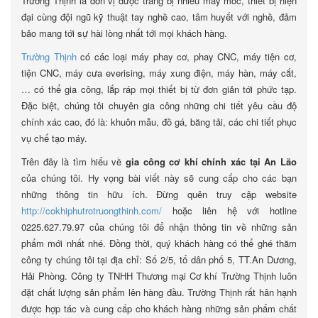
Trường Thịnh là đơn vị được trang bị nhiều máy móc, thiết bị hiện
đại cùng đội ngũ kỹ thuật tay nghề cao, tâm huyết với nghề, đảm
bảo mang tới sự hài lòng nhất tới mọi khách hàng.
Trường Thịnh
có các loại máy phay cơ, phay CNC, máy tiện cơ,
tiện CNC, máy cưa everising, máy xung điện, máy hàn, máy cắt,
… có thể gia công, lắp ráp mọi thiết bị từ đơn giản tới phức tạp.
Đặc biệt, chúng tôi chuyên gia công những chi tiết yêu cầu độ
chính xác cao, đó là: khuôn mẫu, đồ gá, băng tải, các chi tiết phục
vụ chế tạo máy.
Trên đây là tìm hiểu về
gia công cơ khí chính xác tại An Lão
của chúng tôi. Hy vọng bài viết này sẽ cung cấp cho các bạn
những thông tin hữu ích. Đừng quên truy cập website
http://cokhiphutrotruongthinh.com/
hoặc liên hệ với hotline
0225.627.79.97 của chúng tôi để nhận thông tin về những sản
phẩm mới nhất nhé. Đồng thời, quý khách hàng có thể ghé thăm
công ty chúng tôi tại địa chỉ: Số 2/5, tổ dân phố 5, TT.An Dương,
Hải Phòng. Công ty TNHH Thương mại Cơ khí Trường Thịnh luôn
đặt chất lượng sản phẩm lên hàng đầu. Trường Thịnh rất hân hạnh
được hợp tác và cung cấp cho khách hàng những sản phẩm chất