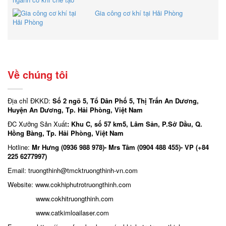
Gia công cơ khí tại Hải Phòng
Về chúng tôi
Địa chỉ ĐKKD:
Số 2 ngõ 5, Tổ Dân Phố 5, Thị Trấn An Dương,
Huyện An Dương, Tp. Hải Phòng, Việt Nam
ĐC Xưởng Sản Xuất
: Khu C, số 57 km5, Lâm Sản, P.Sở Dầu, Q.
Hồng Bàng, Tp. Hải Phòng, Việt Nam
Hotline:
Mr Hưng (0936 988 978)- Mrs Tâm (0904 488 455)- VP (+84
225 6277997)
Email: truongthinh
@tmcktruongthinh-vn.com
Website:
www.cokhiphutrotruongthinh.com
www.cokhitruongthinh.com
www.catkimloailaser.com