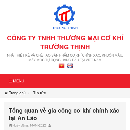
CÔNG TY TNHH THƯƠNG MẠI CƠ KHÍ
TRƯỜNG THỊNH
NHÀ THIẾT KẾ VÀ CHẾ TẠO SẢN PHẨM CƠ KHÍ CHÍNH XÁC, KHUÔN MẪU,
MÁY MÓC TỰ ĐỘNG HÀNG ĐẦU TẠI VIỆT NAM
MENU
Trang chủ
Tin tức
Tổng quan về gia công cơ khí chính xác
tại An Lão
Ngày đăng: 14-04-2022 |