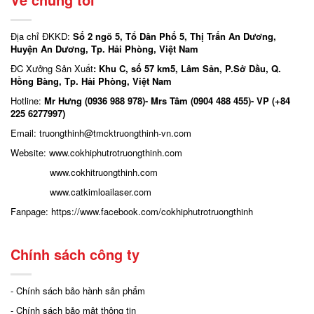
Địa chỉ ĐKKD:
Số 2 ngõ 5, Tổ Dân Phố 5, Thị Trấn An Dương,
Huyện An Dương, Tp. Hải Phòng, Việt Nam
ĐC Xưởng Sản Xuất
: Khu C, số 57 km5, Lâm Sản, P.Sở Dầu, Q.
Hồng Bàng, Tp. Hải Phòng, Việt Nam
Hotline:
Mr Hưng (0936 988 978)- Mrs Tâm (0904 488 455)- VP (+84
225 6277997)
Email: truongthinh
@tmcktruongthinh-vn.com
Website:
www.cokhiphutrotruongthinh.com
www.cokhitruongthinh.com
www.catkimloailaser.com
Fanpage:
https://www.facebook.com/cokhiphutrotruongthinh
Chính sách công ty
- Chính sách bảo hành sản phẩm
- Chính sách bảo mật thông tin