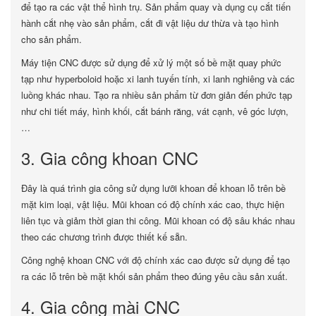
để tạo ra các vật thể hình trụ. Sản phẩm quay và dụng cụ cắt tiến
hành cắt nhẹ vào sản phẩm, cắt đi vật liệu dư thừa và tạo hình
cho sản phẩm.
Máy tiện CNC được sử dụng để xử lý một số bề mặt quay phức
tạp như hyperboloid hoặc xi lanh tuyến tính, xi lanh nghiêng và các
luồng khác nhau. Tạo ra nhiều sản phẩm từ đơn giản đến phức tạp
như chi tiết máy, hình khối, cắt bánh răng, vát cạnh, vê góc lượn,
…
3. Gia công khoan CNC
Đây là quá trình gia công sử dụng lưỡi khoan để khoan lỗ trên bề
mặt kim loại, vật liệu. Mũi khoan có độ chính xác cao, thực hiện
liên tục và giảm thời gian thi công. Mũi khoan có độ sâu khác nhau
theo các chương trình được thiết kế sẵn.
Công nghệ khoan CNC với độ chính xác cao được sử dụng để tạo
ra các lỗ trên bề mặt khối sản phẩm theo đúng yêu cầu sản xuất.
4. Gia công mài CNC