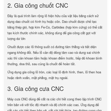
2. Gia công chuốt CNC
Đây là quá trình làm rộng lỗ hiện hữu của vật liệu bằng cách sử
dụng dao chuốt có hình trụ hoặc côn. Dao chuốt được chế tạo
bằng thép gió, hợp kim Fe-Co, Carbides (hợp kim cứng) có thể cắt
tạo kích thước chính xác, không dùng để gia công cắt gọt với
lượng dư lớn
Chuốt được các lỗ thông suốt có đường tâm thẳng và tiết diện
ngang không đổi. Nếu lỗ cần độ đồng tâm cao và dung sai chính
xác thì cần khoan tâm hoặc khoan điểm trước, tiếp đó khoan bình
thường, doa thô, sau cùng là chuốt để hoàn tất.
Ứng dụng gia công lỗ tròn, các loại lỗ định hình, then, lỗ then hoa
hoặc rãnh xoắn, mặt phẳng, mặt trụ ngoài.
3. Gia công cưa CNC
Máy cưa CNC dùng để cắt ra các chi tiết cong theo lập trình CNC
trên bản vẽ với tốc độ nhanh và độ chính xác cao. Ứng dụng để
cắt các chi tiết theo bản vẽ, cắt chi tiết thừa, tạo đường cong cho