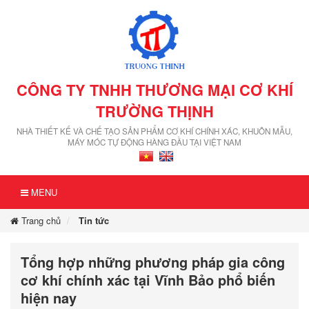
CÔNG TY TNHH THƯƠNG MẠI CƠ KHÍ
TRƯỜNG THỊNH
NHÀ THIẾT KẾ VÀ CHẾ TẠO SẢN PHẨM CƠ KHÍ CHÍNH XÁC, KHUÔN MẪU,
MÁY MÓC TỰ ĐỘNG HÀNG ĐẦU TẠI VIỆT NAM
MENU
Trang chủ
Tin tức
Tổng hợp những phương pháp gia công
cơ khí chính xác tại Vĩnh Bảo phổ biến
hiện nay