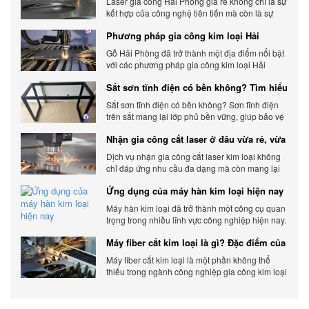
Laser gia công Hải Phòng giá rẻ không chỉ là sự
kết hợp của công nghệ tiên tiến mà còn là sự
đáp ứng linh hoạt với nhu cầu đa dạng của
Phương pháp gia công kim loại Hải
khách hàng. Xem ngay nhé.
Phòng phổ biến hiện nay
Gỗ Hải Phòng đã trở thành một địa điểm nổi bật
với các phương pháp gia công kim loại Hải
Phòng hiện đại và chất lượng.
Sắt sơn tĩnh điện có bền không? Tìm hiểu
chi tiết
Sắt sơn tĩnh điện có bền không? Sơn tĩnh điện
trên sắt mang lại lớp phủ bền vững, giúp bảo vệ
sản phẩm khỏi các yếu tố môi trường và tác
Nhận gia công cắt laser ở đâu vừa rẻ, vừa
động bên ngoài.
chất lượng
Dịch vụ nhận gia công cắt laser kim loại không
chỉ đáp ứng nhu cầu đa dạng mà còn mang lại
sự linh hoạt và chất lượng cho các sản phẩm.
Ứng dụng của máy hàn kim loại hiện nay
Máy hàn kim loại đã trở thành một công cụ quan
trọng trong nhiều lĩnh vực công nghiệp hiện nay.
Cơ Khí Trường Thịnh - Địa điểm cung cấp uy tín
Máy fiber cắt kim loại là gì? Đặc điểm của
máy fiber
Máy fiber cắt kim loại là một phần không thể
thiếu trong ngành công nghiệp gia công kim loại
hiện đại.