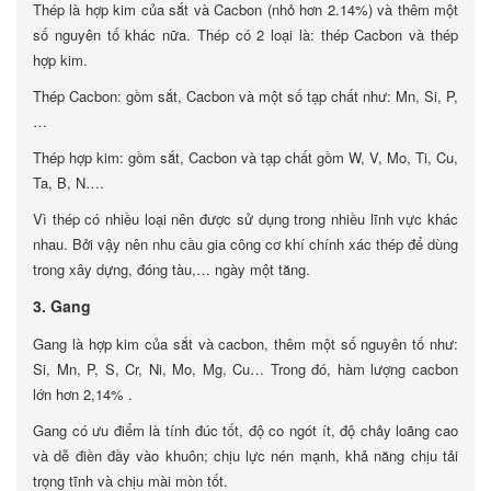
Thép là hợp kim của sắt và Cacbon (nhỏ hơn 2.14%) và thêm một
số nguyên tố khác nữa. Thép có 2 loại là: thép Cacbon và thép
hợp kim.
Thép Cacbon: gồm sắt, Cacbon và một số tạp chất như: Mn, Si, P,
…
Thép hợp kim: gồm sắt, Cacbon và tạp chất gồm W, V, Mo, Ti, Cu,
Ta, B, N….
Vì thép có nhiều loại nên được sử dụng trong nhiều lĩnh vực khác
nhau. Bởi vậy nên nhu cầu gia công cơ khí chính xác thép để dùng
trong xây dựng, đóng tàu,… ngày một tăng.
3. Gang
Gang là hợp kim của sắt và cacbon, thêm một số nguyên tố như:
Si, Mn, P, S, Cr, Ni, Mo, Mg, Cu… Trong đó, hàm lượng cacbon
lớn hơn 2,14% .
Gang có ưu điểm là tính đúc tốt, độ co ngót ít, độ chảy loãng cao
và dễ điền đầy vào khuôn; chịu lực nén mạnh, khả năng chịu tải
trọng tĩnh và chịu mài mòn tốt.