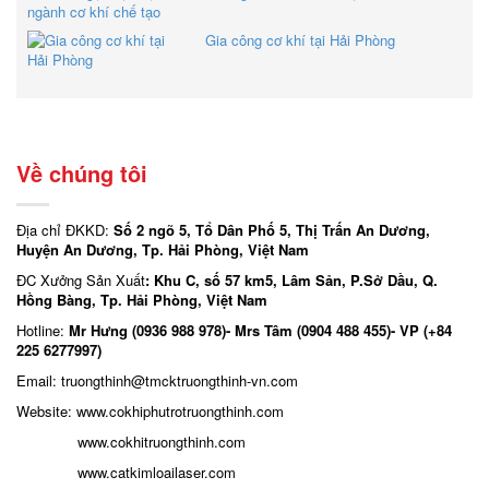
Gia công cơ khí tại Hải Phòng
Về chúng tôi
Địa chỉ ĐKKD:
Số 2 ngõ 5, Tổ Dân Phố 5, Thị Trấn An Dương,
Huyện An Dương, Tp. Hải Phòng, Việt Nam
ĐC Xưởng Sản Xuất
: Khu C, số 57 km5, Lâm Sản, P.Sở Dầu, Q.
Hồng Bàng, Tp. Hải Phòng, Việt Nam
Hotline:
Mr Hưng (0936 988 978)- Mrs Tâm (0904 488 455)- VP (+84
225 6277997)
Email: truongthinh
@tmcktruongthinh-vn.com
Website:
www.cokhiphutrotruongthinh.com
www.cokhitruongthinh.com
www.catkimloailaser.com