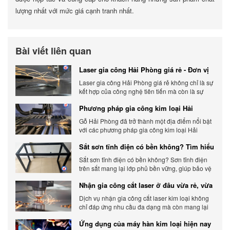
lượng nhất với mức giá cạnh tranh nhất.
Bài viết liên quan
Laser gia công Hải Phòng giá rẻ - Đơn vị
gia công báo giá chính xác
Laser gia công Hải Phòng giá rẻ không chỉ là sự
kết hợp của công nghệ tiên tiến mà còn là sự
đáp ứng linh hoạt với nhu cầu đa dạng của
Phương pháp gia công kim loại Hải
khách hàng. Xem ngay nhé.
Phòng phổ biến hiện nay
Gỗ Hải Phòng đã trở thành một địa điểm nổi bật
với các phương pháp gia công kim loại Hải
Phòng hiện đại và chất lượng.
Sắt sơn tĩnh điện có bền không? Tìm hiểu
chi tiết
Sắt sơn tĩnh điện có bền không? Sơn tĩnh điện
trên sắt mang lại lớp phủ bền vững, giúp bảo vệ
sản phẩm khỏi các yếu tố môi trường và tác
Nhận gia công cắt laser ở đâu vừa rẻ, vừa
động bên ngoài.
chất lượng
Dịch vụ nhận gia công cắt laser kim loại không
chỉ đáp ứng nhu cầu đa dạng mà còn mang lại
sự linh hoạt và chất lượng cho các sản phẩm.
Ứng dụng của máy hàn kim loại hiện nay