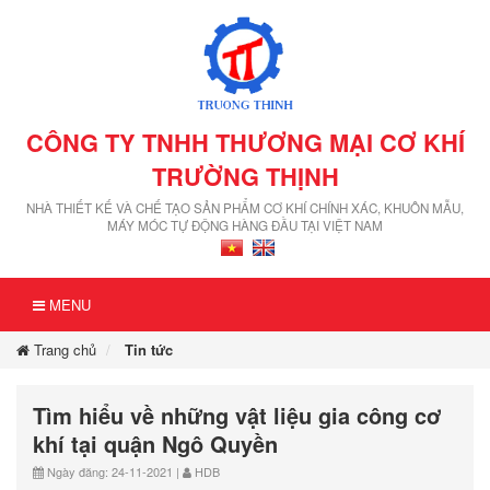
CÔNG TY TNHH THƯƠNG MẠI CƠ KHÍ
TRƯỜNG THỊNH
NHÀ THIẾT KẾ VÀ CHẾ TẠO SẢN PHẨM CƠ KHÍ CHÍNH XÁC, KHUÔN MẪU,
MÁY MÓC TỰ ĐỘNG HÀNG ĐẦU TẠI VIỆT NAM
MENU
Trang chủ
Tin tức
Tìm hiểu về những vật liệu gia công cơ
khí tại quận Ngô Quyền
Ngày đăng: 24-11-2021 |
HDB