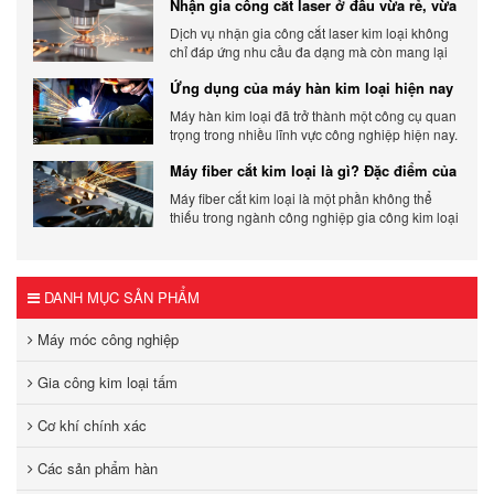
Nhận gia công cắt laser ở đâu vừa rẻ, vừa
động bên ngoài.
chất lượng
Dịch vụ nhận gia công cắt laser kim loại không
chỉ đáp ứng nhu cầu đa dạng mà còn mang lại
sự linh hoạt và chất lượng cho các sản phẩm.
Ứng dụng của máy hàn kim loại hiện nay
Máy hàn kim loại đã trở thành một công cụ quan
trọng trong nhiều lĩnh vực công nghiệp hiện nay.
Cơ Khí Trường Thịnh - Địa điểm cung cấp uy tín
Máy fiber cắt kim loại là gì? Đặc điểm của
máy fiber
Máy fiber cắt kim loại là một phần không thể
thiếu trong ngành công nghiệp gia công kim loại
hiện đại.
DANH MỤC SẢN PHẨM
Máy móc công nghiệp
Gia công kim loại tấm
Cơ khí chính xác
Các sản phẩm hàn