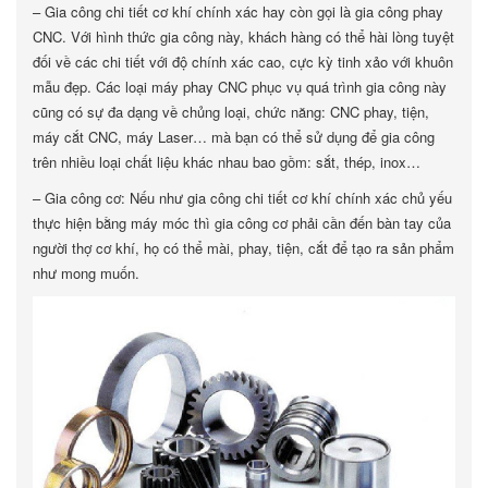
– Gia công chi tiết cơ khí chính xác hay còn gọi là gia công phay
CNC. Với hình thức gia công này, khách hàng có thể hài lòng tuyệt
đối về các chi tiết với độ chính xác cao, cực kỳ tinh xảo với khuôn
mẫu đẹp. Các loại máy phay CNC phục vụ quá trình gia công này
cũng có sự đa dạng về chủng loại, chức năng: CNC phay, tiện,
máy cắt CNC, máy Laser… mà bạn có thể sử dụng để gia công
trên nhiều loại chất liệu khác nhau bao gồm: sắt, thép, inox…
– Gia công cơ: Nếu như gia công chi tiết cơ khí chính xác chủ yếu
thực hiện bằng máy móc thì gia công cơ phải cần đến bàn tay của
người thợ cơ khí, họ có thể mài, phay, tiện, cắt để tạo ra sản phẩm
như mong muốn.