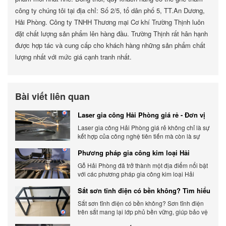
công ty chúng tôi tại địa chỉ: Số 2/5, tổ dân phố 5, TT.An Dương,
Hải Phòng. Công ty TNHH Thương mại Cơ khí Trường Thịnh luôn
đặt chất lượng sản phẩm lên hàng đầu. Trường Thịnh rất hân hạnh
được hợp tác và cung cấp cho khách hàng những sản phẩm chất
lượng nhất với mức giá cạnh tranh nhất.
Bài viết liên quan
Laser gia công Hải Phòng giá rẻ - Đơn vị
gia công báo giá chính xác
Laser gia công Hải Phòng giá rẻ không chỉ là sự
kết hợp của công nghệ tiên tiến mà còn là sự
đáp ứng linh hoạt với nhu cầu đa dạng của
Phương pháp gia công kim loại Hải
khách hàng. Xem ngay nhé.
Phòng phổ biến hiện nay
Gỗ Hải Phòng đã trở thành một địa điểm nổi bật
với các phương pháp gia công kim loại Hải
Phòng hiện đại và chất lượng.
Sắt sơn tĩnh điện có bền không? Tìm hiểu
chi tiết
Sắt sơn tĩnh điện có bền không? Sơn tĩnh điện
trên sắt mang lại lớp phủ bền vững, giúp bảo vệ
sản phẩm khỏi các yếu tố môi trường và tác