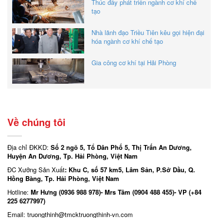
Thúc đẩy phát triển ngành cơ khí chế
tạo
Nhà lãnh đạo Triều Tiên kêu gọi hiện đại
hóa ngành cơ khí chế tạo
Gia công cơ khí tại Hải Phòng
Về chúng tôi
Địa chỉ ĐKKD:
Số 2 ngõ 5, Tổ Dân Phố 5, Thị Trấn An Dương,
Huyện An Dương, Tp. Hải Phòng, Việt Nam
ĐC Xưởng Sản Xuất
: Khu C, số 57 km5, Lâm Sản, P.Sở Dầu, Q.
Hồng Bàng, Tp. Hải Phòng, Việt Nam
Hotline:
Mr Hưng (0936 988 978)- Mrs Tâm (0904 488 455)- VP (+84
225 6277997)
Email: truongthinh
@tmcktruongthinh-vn.com