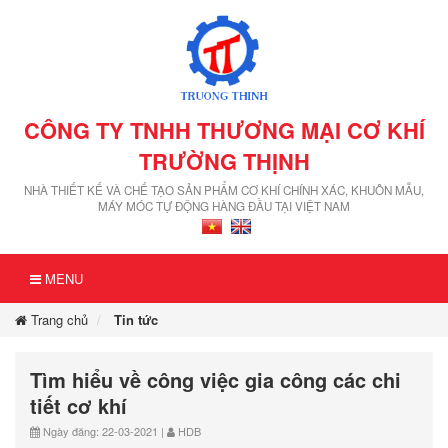
CÔNG TY TNHH THƯƠNG MẠI CƠ KHÍ
TRƯỜNG THỊNH
NHÀ THIẾT KẾ VÀ CHẾ TẠO SẢN PHẨM CƠ KHÍ CHÍNH XÁC, KHUÔN MẪU,
MÁY MÓC TỰ ĐỘNG HÀNG ĐẦU TẠI VIỆT NAM
MENU
Trang chủ
Tin tức
Tìm hiểu về công việc gia công các chi
tiết cơ khí
Ngày đăng: 22-03-2021 |
HDB