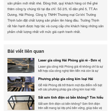
sản phẩm mới nhất nhé. Đồng thời, quý khách hàng có thể ghé
thăm công ty chúng tôi tại địa chỉ: Số 2/5, tổ dân phố 5, TT.An
Dương, Hải Phòng. Công ty TNHH Thương mại Cơ khí Trường
Thịnh luôn đặt chất lượng sản phẩm lên hàng đầu. Trường Thịnh
rất hân hạnh được hợp tác và cung cấp cho khách hàng những sản
phẩm chất lượng nhất với mức giá cạnh tranh nhất.
Bài viết liên quan
Laser gia công Hải Phòng giá rẻ - Đơn vị
gia công báo giá chính xác
Laser gia công Hải Phòng giá rẻ không chỉ là sự
kết hợp của công nghệ tiên tiến mà còn là sự
đáp ứng linh hoạt với nhu cầu đa dạng của
Phương pháp gia công kim loại Hải
khách hàng. Xem ngay nhé.
Phòng phổ biến hiện nay
Gỗ Hải Phòng đã trở thành một địa điểm nổi bật
với các phương pháp gia công kim loại Hải
Phòng hiện đại và chất lượng.
Sắt sơn tĩnh điện có bền không? Tìm hiểu
chi tiết
Sắt sơn tĩnh điện có bền không? Sơn tĩnh điện
trên sắt mang lại lớp phủ bền vững, giúp bảo vệ