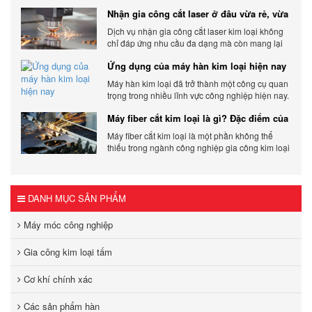
sản phẩm khỏi các yếu tố môi trường và tác
Nhận gia công cắt laser ở đâu vừa rẻ, vừa
động bên ngoài.
chất lượng
Dịch vụ nhận gia công cắt laser kim loại không
chỉ đáp ứng nhu cầu đa dạng mà còn mang lại
sự linh hoạt và chất lượng cho các sản phẩm.
Ứng dụng của máy hàn kim loại hiện nay
Máy hàn kim loại đã trở thành một công cụ quan
trọng trong nhiều lĩnh vực công nghiệp hiện nay.
Cơ Khí Trường Thịnh - Địa điểm cung cấp uy tín
Máy fiber cắt kim loại là gì? Đặc điểm của
máy fiber
Máy fiber cắt kim loại là một phần không thể
thiếu trong ngành công nghiệp gia công kim loại
hiện đại.
DANH MỤC SẢN PHẨM
Máy móc công nghiệp
Gia công kim loại tấm
Cơ khí chính xác
Các sản phẩm hàn