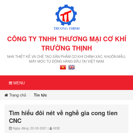
CÔNG TY TNHH THƯƠNG MẠI CƠ KHÍ
TRƯỜNG THỊNH
NHÀ THIẾT KẾ VÀ CHẾ TẠO SẢN PHẨM CƠ KHÍ CHÍNH XÁC, KHUÔN MẪU,
MÁY MÓC TỰ ĐỘNG HÀNG ĐẦU TẠI VIỆT NAM
MENU
Trang chủ
Tin tức
Tìm hiểu đôi nét về nghề gia cong tien
CNC
Ngày đăng: 22-03-2021 |
HDB