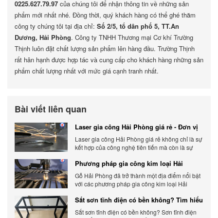
0225.627.79.97
của chúng tôi để nhận thông tin về những sản
phẩm mới nhất nhé. Đồng thời, quý khách hàng có thể ghé thăm
công ty chúng tôi tại địa chỉ:
Số 2/5, tổ dân phố 5, TT.An
Dương, Hải Phòng
. Công ty TNHH Thương mại Cơ khí Trường
Thịnh luôn đặt chất lượng sản phẩm lên hàng đầu. Trường Thịnh
rất hân hạnh được hợp tác và cung cấp cho khách hàng những sản
phẩm chất lượng nhất với mức giá cạnh tranh nhất.
Bài viết liên quan
Laser gia công Hải Phòng giá rẻ - Đơn vị
gia công báo giá chính xác
Laser gia công Hải Phòng giá rẻ không chỉ là sự
kết hợp của công nghệ tiên tiến mà còn là sự
đáp ứng linh hoạt với nhu cầu đa dạng của
Phương pháp gia công kim loại Hải
khách hàng. Xem ngay nhé.
Phòng phổ biến hiện nay
Gỗ Hải Phòng đã trở thành một địa điểm nổi bật
với các phương pháp gia công kim loại Hải
Phòng hiện đại và chất lượng.
Sắt sơn tĩnh điện có bền không? Tìm hiểu
chi tiết
Sắt sơn tĩnh điện có bền không? Sơn tĩnh điện