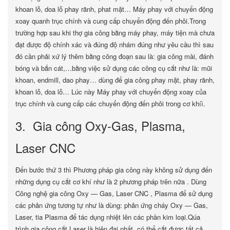
khoan lỗ, doa lỗ phay rãnh, phat mặt… Máy phay với chuyển động
xoay quanh trục chính và cung cấp chuyển động đến phôi.Trong
trường hợp sau khi thợ gia công bằng máy phay, máy tiện mà chưa
đạt được độ chính xác và đúng độ nhám đúng như yêu cầu thì sau
đó cần phải xứ lý thêm bằng công đoạn sau là: gia công mài, đánh
bóng và bắn cát,…bằng việc sử dụng các công cụ cắt như là: mũi
khoan, endmill, dao phay… dùng để gia công phay mặt, phay rãnh,
khoan lỗ, doa lỗ… Lúc này Máy phay với chuyển động xoay của
trục chính và cung cấp các chuyển động đến phôi trong cơ khíì.
3. Gia công Oxy-Gas, Plasma,
Laser CNC
Đến bước thứ 3 thì Phương pháp gia công này không sử dụng đến
những dụng cụ cắt cơ khí như là 2 phương pháp trên nữa . Dùng
Công nghệ gia công Oxy — Gas, Laser CNC , Plasma để sử dụng
các phản ứng tương tự như là dùng: phản ứng cháy Oxy — Gas,
Laser, tia Plasma để tác dụng nhiệt lên các phần kim loại.Qúa
trình gia công cắt Laser là hiện đại nhất, có thể cắt được tất cả