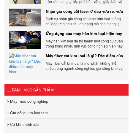
trên sắt mang lại lớp phủ bền vững, giúp bảo vệ
sản phẩm khỏi các yếu tố môi trường và tác
Nhận gia công cắt laser ở đâu vừa rẻ, vừa
động bên ngoài.
chất lượng
Dịch vụ nhận gia công cắt laser kim loại không
chỉ đáp ứng nhu cầu đa dạng mà còn mang lại
sự linh hoạt và chất lượng cho các sản phẩm.
Ứng dụng của máy hàn kim loại hiện nay
Máy hàn kim loại đã trở thành một công cụ quan
trọng trong nhiều lĩnh vực công nghiệp hiện nay.
Cơ Khí Trường Thịnh - Địa điểm cung cấp uy tín
Máy fiber cắt kim loại là gì? Đặc điểm của
máy fiber
Máy fiber cắt kim loại là một phần không thể
thiếu trong ngành công nghiệp gia công kim loại
hiện đại.
DANH MỤC SẢN PHẨM
Máy móc công nghiệp
Gia công kim loại tấm
Cơ khí chính xác