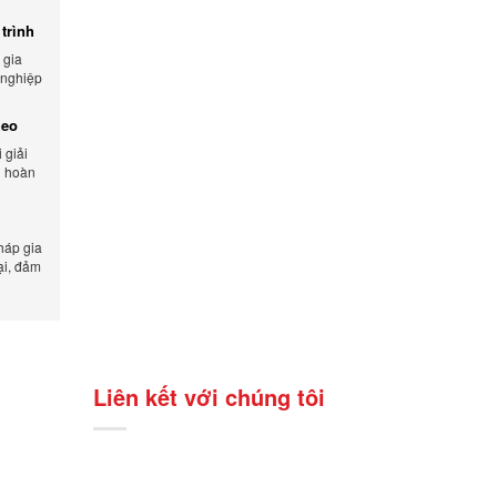
trình
 gia
 nghiệp
 và tối
heo
 giải
n hoàn
lượng
háp gia
ại, đảm
n xuất.
Liên kết với chúng tôi