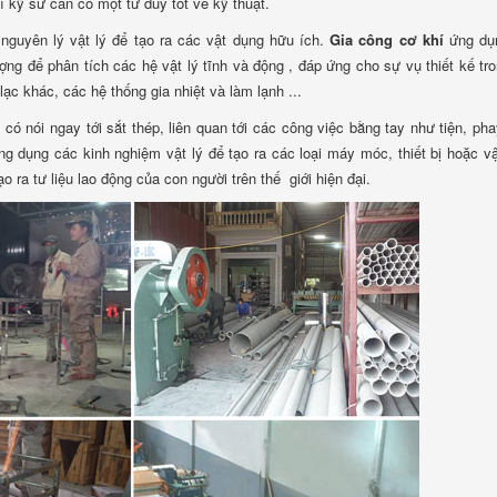
kỹ sư cần có một tư duy tốt về kỹ thuật.
nguyên lý vật lý để tạo ra các vật dụng hữu ích.
Gia công cơ khí
ứng dụ
ượng để phân tích các hệ vật lý tĩnh và động , đáp ứng cho sự vụ thiết kế tr
ạc khác, các hệ thống gia nhiệt và làm lạnh ...
 có nói ngay tới sắt thép, liên quan tới các công việc bằng tay như tiện, pha
g dụng các kinh nghiệm vật lý để tạo ra các loại máy móc, thiết bị hoặc v
 ra tư liệu lao động của con người trên thế giới hiện đại.