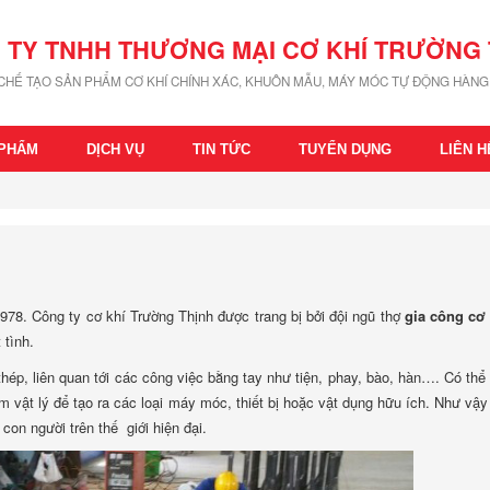
 TY TNHH THƯƠNG MẠI CƠ KHÍ TRƯỜNG 
 CHẾ TẠO SẢN PHẨM CƠ KHÍ CHÍNH XÁC, KHUÔN MẪU, MÁY MÓC TỰ ĐỘNG HÀNG 
 PHẨM
DỊCH VỤ
TIN TỨC
TUYỂN DỤNG
LIÊN H
.978. Công ty cơ khí Trường Thịnh được trang bị bởi đội ngũ thợ
gia công cơ 
 tình.
thép, liên quan tới các công việc bằng tay như tiện, phay, bào, hàn…. Có thể 
 vật lý để tạo ra các loại máy móc, thiết bị hoặc vật dụng hữu ích. Như vậy
 con người trên thế giới hiện đại.