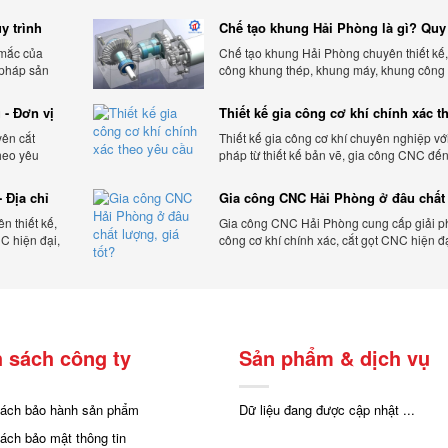
y trình
Chế tạo khung Hải Phòng là gì? Quy 
gia công chi tiết
 mắc của
Chế tạo khung Hải Phòng chuyên thiết kế,
 pháp sản
công khung thép, khung máy, khung công
theo yêu cầu, đảm bảo chính xác, bền chắc
ưu chi phí.
 - Đơn vị
Thiết kế gia công cơ khí chính xác t
yêu cầu
yên cắt
Thiết kế gia công cơ khí chuyên nghiệp với
heo yêu
pháp từ thiết kế bản vẽ, gia công CNC đế
 tối ưu chi
thiện sản phẩm, đảm bảo chính xác, chất 
và tiến độ.
 Địa chỉ
Gia công CNC Hải Phòng ở đâu chất
lượng, giá tốt?
 thiết kế,
Gia công CNC Hải Phòng cung cấp giải p
C hiện đại,
công cơ khí chính xác, cắt gọt CNC hiện đ
ạnh tranh.
bảo chất lượng, tiến độ và tối ưu chi phí sả
 sách công ty
Sản phẩm & dịch vụ
sách bảo hành sản phẩm
Dữ liệu đang được cập nhật ...
sách bảo mật thông tin