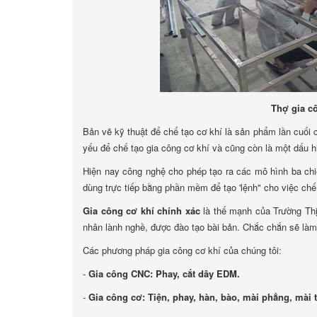
Thợ gia c
Bản vẽ kỹ thuật để chế tạo cơ khí là sản phẩm lần cuối 
yếu để chế tạo gia công cơ khí và cũng còn là một dấu h
Hiện nay công nghệ cho phép tạo ra các mô hình ba ch
dùng trực tiếp bằng phần mềm để tạo 'lệnh" cho việc chế
Gia công cơ khí chính xác
là thế mạnh của Trường Thị
nhân lành nghề, được đào tạo bài bản. Chắc chắn sẽ làm
Các phương pháp gia công cơ khí của chúng tôi:
-
Gia công CNC: Phay, cắt dây EDM.
-
Gia công cơ: Tiện, phay, hàn, bào, mài phẳng, mài t