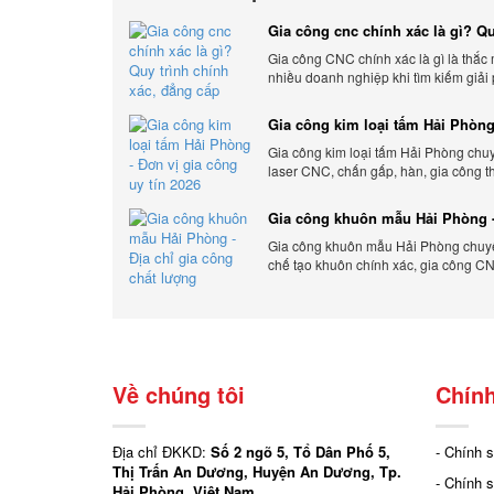
Gia công cnc chính xác là gì? Qu
chính xác, đẳng cấp
Gia công CNC chính xác là gì là thắc
nhiều doanh nghiệp khi tìm kiếm giải
xuất hiện đại có độ chính xác cao.
Gia công kim loại tấm Hải Phòng
gia công uy tín 2026
Gia công kim loại tấm Hải Phòng chu
laser CNC, chấn gấp, hàn, gia công t
cầu, đảm bảo chính xác, chất lượng và
phí.
Gia công khuôn mẫu Hải Phòng -
gia công chất lượng
Gia công khuôn mẫu Hải Phòng chuyên
chế tạo khuôn chính xác, gia công CN
đáp ứng nhanh, chất lượng cao, giá c
Về chúng tôi
Chính
Địa chỉ ĐKKD:
Số 2 ngõ 5, Tổ Dân Phố 5,
- Chính 
Thị Trấn An Dương, Huyện An Dương, Tp.
- Chính 
Hải Phòng, Việt Nam