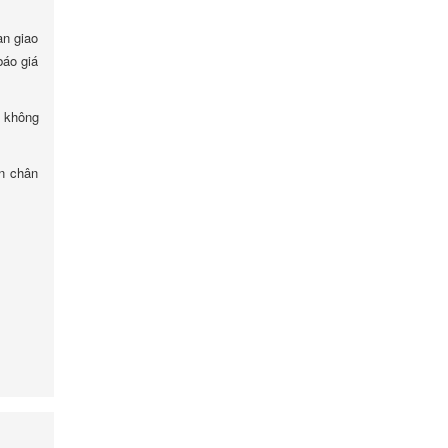
an giao
báo giá
i không
ơn chân