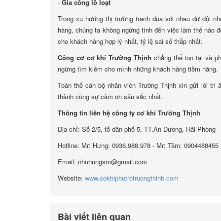
-
Gia công lô loạt
Trong xu hướng thị trường tranh đua với nhau dữ dội nh
hàng, chúng ta không ngừng tính đến việc làm thế nào để
cho khách hàng hợp lý nhất, tỷ lệ sai số thấp nhất.
Công cơ cơ khí Trường Thịnh
chẳng thể tồn tại và ph
ngừng tìm kiếm cho mình những khách hàng tiềm năng.
Toàn thể cán bộ nhân viên Trường Thịnh xin gửi lời tr
thành cùng sự càm ơn sâu sắc nhất.
Thông tin liên hệ công ty cơ khí Trường Thịnh
Địa chỉ: Số 2/5, tổ dân phố 5, TT.An Dương, Hải Phòng
Hotline: Mr: Hưng: 0936.988.978 - Mr: Tâm: 0904488455 
Email: nhuhungsm@gmail.com
Website:
www.cokhiphutrotruongthinh.com
Bài viết liên quan