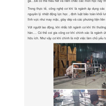
gá…Để có thể hiểu hết và nắm chắc các môn học này thì 
Trong thực tế, công nghệ cơ khí là ngành áp dụng các 
nguyên lý nhiệt động lực học , định luật bảo toàn khối l
lĩnh vực như may mặc, giày dép và các phương tiện liên l
Với người lao động, khi nhắc tới ngành cơ khí thì thường
hàn…. Có thể coi gia công cơ khí chính xác là ngành ứn
hữu ích. Như vậy cơ khí chính là một việc làm chủ yếu tạo