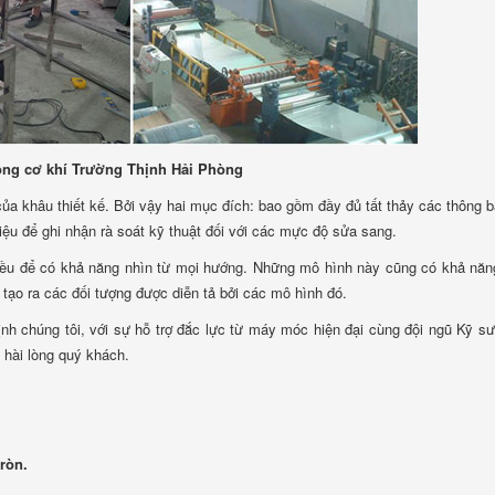
ông cơ khí Trường Thịnh Hải Phòng
của khâu thiết kế. Bởi vậy hai mục đích: bao gồm đầy đủ tất thảy các thông 
iệu để ghi nhận rà soát kỹ thuật đối với các mực độ sửa sang.
iều để có khả năng nhìn từ mọi hướng. Những mô hình này cũng có khả nă
 tạo ra các đối tượng được diễn tả bởi các mô hình đó.
nh chúng tôi, với sự hỗ trợ đắc lực từ máy móc hiện đại cùng đội ngũ Kỹ s
 hài lòng quý khách.
ròn.