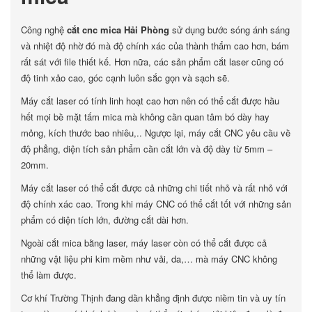
Công nghệ
cắt cnc mica Hải Phòng
sử dụng bước sóng ánh sáng
và nhiệt độ nhờ đó mà độ chính xác của thành thẩm cao hơn, bám
rất sát với file thiết kế. Hơn nữa, các sản phẩm cắt laser cũng có
độ tinh xảo cao, góc cạnh luôn sắc gọn và sạch sẽ.
Máy cắt laser có tính linh hoạt cao hơn nên có thể cắt được hầu
hết mọi bề mặt tấm mica mà không cần quan tâm bó dày hay
mỏng, kích thước bao nhiêu,.. Ngược lại, máy cắt CNC yêu cầu về
độ phẳng, diện tích sản phẩm cần cắt lớn và độ dày từ 5mm –
20mm.
Máy cắt laser có thể cắt được cả những chi tiết nhỏ và rất nhỏ với
độ chính xác cao. Trong khi máy CNC có thể cắt tốt với những sản
phẩm có diện tích lớn, đường cắt dài hơn.
Ngoài cắt mica bằng laser, máy laser còn có thể cắt được cả
những vật liệu phi kim mềm như vải, da,… mà máy CNC không
thể làm được.
Cơ khí Trường Thịnh đang dần khẳng định được niềm tin và uy tín