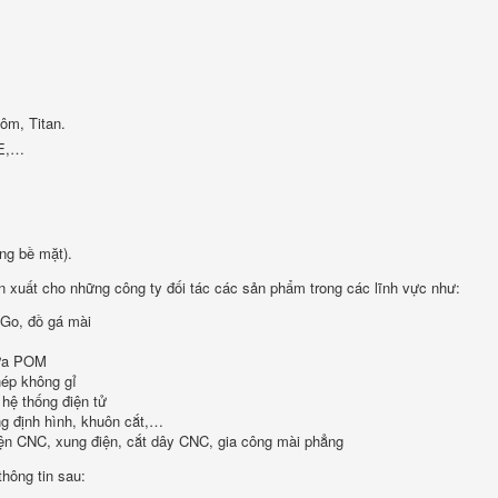
ôm, Titan.
PE,…
ứng bề mặt).
n xuất cho những công ty đối tác các sản phẩm trong các lĩnh vực như:
 Go, đồ gá mài
hựa POM
hép không gỉ
 hệ thống điện tử
g định hình, khuôn cắt,…
iện CNC, xung điện, cắt dây CNC, gia công mài phẳng
thông tin sau: