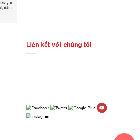
háp gia
ại, đảm
n xuất.
Liên kết với chúng tôi