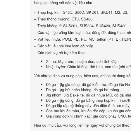
hàng gia công với các vật liệu như:
– Thép hợp kim: S45C, S50C, SKD61, SKD11, M2, D2.
– Thép thông thường: CT3, SS400.
– Thép không rỉ: SUS201, SUS304, SUS420, SUS430…
– Các vật liệu bằng kim loại màu: đồng đỏ, đồng thau, nh
– Vật liệu nhựa: POM, PE, PU, MC, teflon (PTFE), HD
– Các vật liệu phi kim loại: gỗ phíp.
– Các dịch vụ hỗ trợ kèm theo:
Xi mạ: Mạ crom, nhuộm đen, sơn tĩnh điện
Nhiệt luyện: Chân không, thể tích, cao tần (chỉ c
Với những dịch vụ cung cấp, hiện nay, chúng tôi đang sả
Đồ gá – jig gia công, đồ gá kiểm tra, đồ gá Go-No
Đồ gá – jig hút chân không, đồ gá hít màng
Jig nhôm, Jig Bakelite, đồ gá nhựa MC, đồ gá n
Đồ gá – jig đồng, đồ gá bằng thép hợp kim, inox/t
Đồ gá lắp ráp hệ thống dây dẫn điện ô tô, xe máy,
Chế tạo khuôn mẫu, khuôn đột dập, khuôn gia côn
Gia công cơ khí chính xác: gia công phay CNC, t
Nếu có nhu cầu, vui lòng liên hệ ngay với chúng tôi theo 