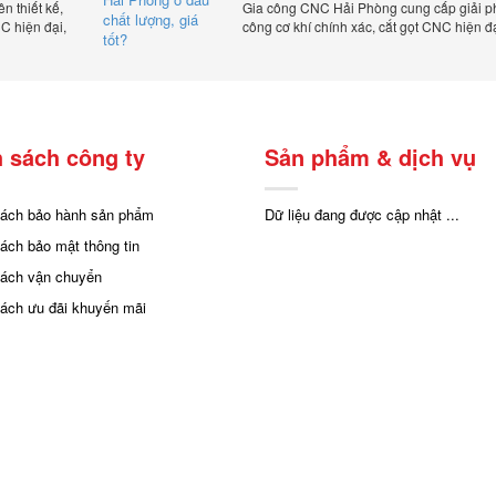
 thiết kế,
Gia công CNC Hải Phòng cung cấp giải p
C hiện đại,
công cơ khí chính xác, cắt gọt CNC hiện đ
ạnh tranh.
bảo chất lượng, tiến độ và tối ưu chi phí sả
 sách công ty
Sản phẩm & dịch vụ
sách bảo hành sản phẩm
Dữ liệu đang được cập nhật ...
sách bảo mật thông tin
sách vận chuyển
sách ưu đãi khuyến mãi