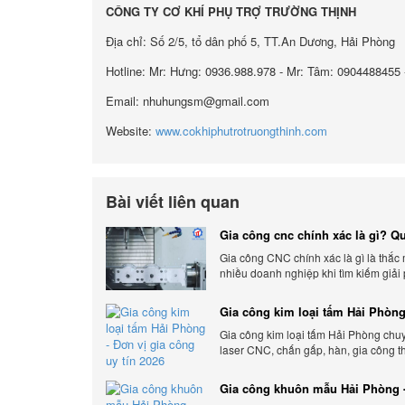
CÔNG TY CƠ KHÍ PHỤ TRỢ TRƯỜNG THỊNH
Địa chỉ: Số 2/5, tổ dân phố 5, TT.An Dương, Hải Phòng
Hotline: Mr: Hưng: 0936.988.978 - Mr: Tâm: 0904488455 
Email: nhuhungsm@gmail.com
Website:
www.cokhiphutrotruongthinh.com
Bài viết liên quan
Gia công cnc chính xác là gì? Qu
chính xác, đẳng cấp
Gia công CNC chính xác là gì là thắc
nhiều doanh nghiệp khi tìm kiếm giải
xuất hiện đại có độ chính xác cao.
Gia công kim loại tấm Hải Phòng
gia công uy tín 2026
Gia công kim loại tấm Hải Phòng chu
laser CNC, chấn gấp, hàn, gia công t
cầu, đảm bảo chính xác, chất lượng và
phí.
Gia công khuôn mẫu Hải Phòng -
gia công chất lượng