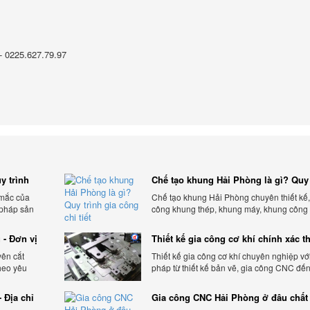
- 0225.627.79.97
y trình
Chế tạo khung Hải Phòng là gì? Quy 
gia công chi tiết
 mắc của
Chế tạo khung Hải Phòng chuyên thiết kế,
 pháp sản
công khung thép, khung máy, khung công
theo yêu cầu, đảm bảo chính xác, bền chắc
ưu chi phí.
 - Đơn vị
Thiết kế gia công cơ khí chính xác t
yêu cầu
yên cắt
Thiết kế gia công cơ khí chuyên nghiệp với
heo yêu
pháp từ thiết kế bản vẽ, gia công CNC đế
 tối ưu chi
thiện sản phẩm, đảm bảo chính xác, chất 
và tiến độ.
 Địa chỉ
Gia công CNC Hải Phòng ở đâu chất
lượng, giá tốt?