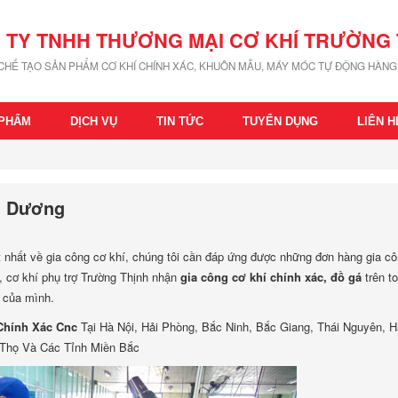
 TY TNHH THƯƠNG MẠI CƠ KHÍ TRƯỜNG 
 CHẾ TẠO SẢN PHẨM CƠ KHÍ CHÍNH XÁC, KHUÔN MẪU, MÁY MÓC TỰ ĐỘNG HÀNG 
 PHẨM
DỊCH VỤ
TIN TỨC
TUYỂN DỤNG
LIÊN H
ải Dương
t nhất về gia công cơ khí, chúng tôi cần đáp ứng được những đơn hàng gia c
, cơ khí phụ trợ Trường Thịnh nhận
gia công cơ khí chính xác, đồ gá
trên t
 của mình.
Chính Xác Cnc
Tại Hà Nội, Hải Phòng, Bắc Ninh, Bắc Giang, Thái Nguyên, H
 Thọ Và Các Tỉnh Miền Bắc