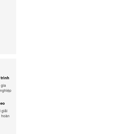
trình
 gia
 nghiệp
 và tối
heo
 giải
n hoàn
lượng