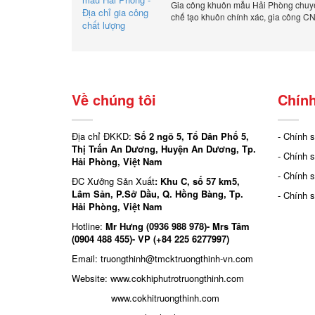
Gia công khuôn mẫu Hải Phòng chuyên
chế tạo khuôn chính xác, gia công CN
đáp ứng nhanh, chất lượng cao, giá c
Về chúng tôi
Chính
Địa chỉ ĐKKD:
Số 2 ngõ 5, Tổ Dân Phố 5,
- Chính 
Thị Trấn An Dương, Huyện An Dương, Tp.
- Chính 
Hải Phòng, Việt Nam
- Chính 
ĐC Xưởng Sản Xuất
: Khu C, số 57 km5,
Lâm Sản, P.Sở Dầu, Q. Hồng Bàng, Tp.
- Chính 
Hải Phòng, Việt Nam
Hotline:
Mr Hưng (0936 988 978)- Mrs Tâm
(0904 488 455)- VP (+84 225 6277997)
Email: truongthinh
@tmcktruongthinh-vn.com
Website:
www.cokhiphutrotruongthinh.com
www.cokhitruongthinh.com