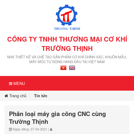
CÔNG TY TNHH THƯƠNG MẠI CƠ KHÍ
TRƯỜNG THỊNH
NHÀ THIẾT KẾ VÀ CHẾ TẠO SẢN PHẨM CƠ KHÍ CHÍNH XÁC, KHUÔN MẪU,
MÁY MÓC TỰ ĐỘNG HÀNG ĐẦU TẠI VIỆT NAM
MENU
Trang chủ
Tin tức
Phân loại máy gia công CNC cùng
Trường Thịnh
Ngày đăng: 27-04-2021 |