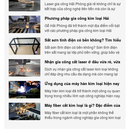
gia công báo giá chính xác
Laser gia công Hải Phòng giá rẻ không chỉ là sự
kết hợp của công nghệ tiên tiến mà còn là sự
đáp ứng linh hoạt với nhu cầu đa dạng của
Phương pháp gia công kim loại Hải
khách hàng. Xem ngay nhé.
Phòng phổ biến hiện nay
Gỗ Hải Phòng đã trở thành một địa điểm nổi bật
với các phương pháp gia công kim loại Hải
Phòng hiện đại và chất lượng.
Sắt sơn tĩnh điện có bền không? Tìm hiểu
chi tiết
Sắt sơn tĩnh điện có bền không? Sơn tĩnh điện
trên sắt mang lại lớp phủ bền vững, giúp bảo vệ
sản phẩm khỏi các yếu tố môi trường và tác
Nhận gia công cắt laser ở đâu vừa rẻ, vừa
động bên ngoài.
chất lượng
Dịch vụ nhận gia công cắt laser kim loại không
chỉ đáp ứng nhu cầu đa dạng mà còn mang lại
sự linh hoạt và chất lượng cho các sản phẩm.
Ứng dụng của máy hàn kim loại hiện nay
Máy hàn kim loại đã trở thành một công cụ quan
trọng trong nhiều lĩnh vực công nghiệp hiện nay.
Cơ Khí Trường Thịnh - Địa điểm cung cấp uy tín
Máy fiber cắt kim loại là gì? Đặc điểm của
máy fiber
Máy fiber cắt kim loại là một phần không thể
thiếu trong ngành công nghiệp gia công kim loại
hiện đại.