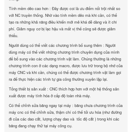
Tính mềm dẻo cao hơn : Đây được coi là ưu điểm nổi trội nhất so
với NC truyền thống. Nhờ vào tính mềm dẻo mà khi cần, có thể
tạo ra những khả năng điều khiển mới mẻ khá dễ dàng và ít chi
phí. Giảm nguy cơ bị lạc hậu và mất vị thế cũng sẽ được giảm
thiểu.
Người dùng có thể viết các chương trình bổ sung thêm : Người
dùng máy có thể viết những chương trình chuyên dụng của mình
để bổ sung vào các chương trình vật làm. Chúng thường là những
chương trình con ở các dạng macro, được lưu trữ trong bộ nhớ của
máy CNC và khi cần, chúng có thể được chương trình vật làm gọi
ra để thực hiện các trình tự gia công thường xuyên lặp lại.
Tổng thiết bị sản xuất : CNC thích hợp hơn với một hệ thống sản
xuất được máy tính hóa ở cấp độ toàn nhà máy.
Có thể chỉnh sửa băng ngay tại máy : băng chưa chương trình của
máy cnc có thể chỉnh sửa, thậm chí có thể tối ưu hóa (như đường
đi của các dao cắt, lượng chạy dao và tốc độ cắt ) trong khi các
băng đang chạy thử tại máy công cụ.