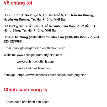
Về chúng tôi
Địa chỉ ĐKKD:
Số 2 ngõ 5, Tổ Dân Phố 5, Thị Trấn An Dương,
Huyện An Dương, Tp. Hải Phòng, Việt Nam
ĐC Xưởng Sản Xuất
: Khu C, số 57 km5, Lâm Sản, P.Sở Dầu, Q.
Hồng Bàng, Tp. Hải Phòng, Việt Nam
Hotline:
Mr Hưng (0936 988 978)- Mrs Tâm (0904 488 455)- VP (+84
225 6277997)
Email: truongthinh
@tmcktruongthinh-vn.com
Website:
www.cokhiphutrotruongthinh.com
www.cokhitruongthinh.com
www.catkimloailaser.com
Fanpage:
https://www.facebook.com/cokhiphutrotruongthinh
Chính sách công ty
- Chính sách bảo hành sản phẩm