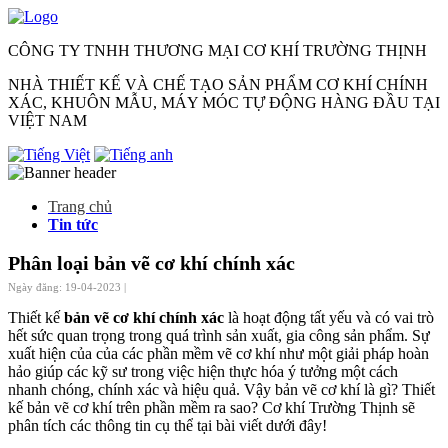
CÔNG TY TNHH THƯƠNG MẠI CƠ KHÍ TRƯỜNG THỊNH
NHÀ THIẾT KẾ VÀ CHẾ TẠO SẢN PHẨM CƠ KHÍ CHÍNH
XÁC, KHUÔN MẪU, MÁY MÓC TỰ ĐỘNG HÀNG ĐẦU TẠI
VIỆT NAM
Trang chủ
Tin tức
Phân loại bản vẽ cơ khí chính xác
Ngày đăng: 19-04-2023 |
Thiết kế
bản vẽ cơ khí chính xác
là hoạt động tất yếu và có vai trò
hết sức quan trọng trong quá trình sản xuất, gia công sản phẩm. Sự
xuất hiện của của các phần mềm vẽ cơ khí như một giải pháp hoàn
hảo giúp các kỹ sư trong việc hiện thực hóa ý tưởng một cách
nhanh chóng, chính xác và hiệu quả. Vậy bản vẽ cơ khí là gì? Thiết
kế bản vẽ cơ khí trên phần mềm ra sao? Cơ khí Trường Thịnh sẽ
phân tích các thông tin cụ thể tại bài viết dưới đây!