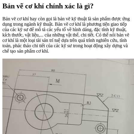
Bản vẽ cơ khí chính xác là gì?
Bản vẽ cơ khí hay còn gọi là bản vẽ kỹ thuật là sản phẩm được ứng
dụng trong ngành kỹ thuật. Bản vẽ cơ khí là phương tiện giao tiếp
của các kỹ sư để mô tả các yếu tố về hình dáng, đặc tính kỹ thuật,
kích thước, vật liệu,... của những vật thể, chi tiết. Có thể nói bản vẽ
cơ khí là một loại tài sản trí tuệ dựa trên quá trình nghiên cứu, tính
toán, phác thảo chi tiết của các kỹ sư trong hoạt động xây dựng và
chế tạo sản phẩm cơ khí.