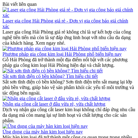
Bài viết liên quan
Laser gia công Hải Phòng giá rẻ - Đơn vị gia công báo giá chính
xác
Laser gia công Hải Phòng giá rẻ không chỉ là sự kết hợp của công
nghệ tiên tiến mà còn là sự đáp ứng linh hoạt với nhu cầu đa dạng
của khách hàng. Xem ngay nhé.
Phương pháp gia công kim loại Hải Phòng phổ biến hiện nay
Gỗ Hải Phòng đã trở thành một địa điểm nổi bật với các phương
pháp gia công kim loại Hải Phòng hiện đại và chất lượng.
Sắt sơn tĩnh điện có bền không? Tìm hiểu chi tiết
Sắt sơn tĩnh điện có bền không? Sơn tĩnh điện trên sắt mang lại lớp
phủ bền vững, giúp bảo vệ sản phẩm khỏi các yếu tố môi trường và
tác động bên ngoài.
Nhận gia công cắt laser ở đâu vừa rẻ, vừa chất lượng
Dịch vụ nhận gia công cắt laser kim loại không chỉ đáp ứng nhu cầu
đa dạng mà còn mang lại sự linh hoạt và chất lượng cho các sản
phẩm.
Ứng dụng của máy hàn kim loại hiện nay
Máy hàn kim loại đã trở thành một công cụ quan trọng trong nhiều