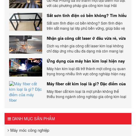
Gỗ Hải Phòng đã trở thành một địa điểm nổi bật
với các phương pháp gia công kim loại Hải
Phòng hiện đại và chất lượng.
Sắt sơn tĩnh điện có bền không? Tìm hiểu
chi tiết
Sắt sơn tĩnh điện có bền không? Sơn tĩnh điện
trên sắt mang lại lớp phủ bền vững, giúp bảo vệ
sản phẩm khỏi các yếu tố môi trường và tác
Nhận gia công cắt laser ở đâu vừa rẻ, vừa
động bên ngoài.
chất lượng
Dịch vụ nhận gia công cắt laser kim loại không
chỉ đáp ứng nhu cầu đa dạng mà còn mang lại
sự linh hoạt và chất lượng cho các sản phẩm.
Ứng dụng của máy hàn kim loại hiện nay
Máy hàn kim loại đã trở thành một công cụ quan
trọng trong nhiều lĩnh vực công nghiệp hiện nay.
Cơ Khí Trường Thịnh - Địa điểm cung cấp uy tín
Máy fiber cắt kim loại là gì? Đặc điểm của
máy fiber
Máy fiber cắt kim loại là một phần không thể
thiếu trong ngành công nghiệp gia công kim loại
hiện đại.
DANH MỤC SẢN PHẨM
Máy móc công nghiệp