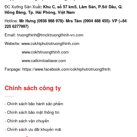
ĐC Xưởng Sản Xuất
: Khu C, số 57 km5, Lâm Sản, P.Sở Dầu, Q.
Hồng Bàng, Tp. Hải Phòng, Việt Nam
Hotline:
Mr Hưng (0936 988 978)- Mrs Tâm (0904 488 455)- VP (+84
225 6277997)
Email: truongthinh
@tmcktruongthinh-vn.com
Website:
www.cokhiphutrotruongthinh.com
www.cokhitruongthinh.com
www.catkimloailaser.com
Fanpage:
https://www.facebook.com/cokhiphutrotruongthinh
Chính sách công ty
- Chính sách bảo hành sản phẩm
- Chính sách bảo mật thông tin
- Chính sách vận chuyển
- Chính sách ưu đãi khuyến mãi