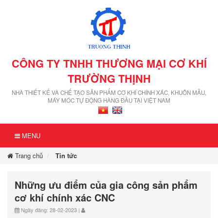
CÔNG TY TNHH THƯƠNG MẠI CƠ KHÍ
TRƯỜNG THỊNH
NHÀ THIẾT KẾ VÀ CHẾ TẠO SẢN PHẨM CƠ KHÍ CHÍNH XÁC, KHUÔN MẪU,
MÁY MÓC TỰ ĐỘNG HÀNG ĐẦU TẠI VIỆT NAM
MENU
Trang chủ
Tin tức
Những ưu điểm của gia công sản phẩm
cơ khí chính xác CNC
Ngày đăng: 28-02-2023 |