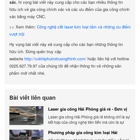
xác
, hi vọng bài viết này cung cấp cho các bạn nhiều thông tin
hữu ích về gia công chính xác và các ưu điểm của gia công chính
xác bằng máy CNC.
>> Xem thêm:
Công nghệ cắt laser kim loại tấm và những ưu điểm
vượt trội
Hy vọng bài viết này sẽ cung cấp cho các bạn những thông tin
hữu ích. Đừng quên truy cập
website
http://cokhiphutrotruongthinh.com/
hoặc liên hệ với hotline
0225.627.79.97 của chúng tôi để nhận thông tin về những sản
phẩm mới nhất nhé.
Bài viết liên quan
Laser gia công Hải Phòng giá rẻ - Đơn vị
gia công báo giá chính xác
Laser gia công Hải Phòng giá rẻ không chỉ là sự
kết hợp của công nghệ tiên tiến mà còn là sự
đáp ứng linh hoạt với nhu cầu đa dạng của
Phương pháp gia công kim loại Hải
khách hàng. Xem ngay nhé.
Phòng phổ biến hiện nay