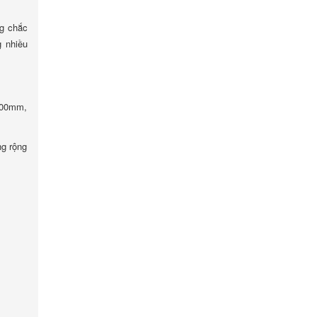
ng chắc
g nhiều
000mm,
ng rộng