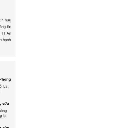
tin hữu
ông tin
, TT.An
ân hạnh
 Phòng
ổi bật
i
, vừa
không
 lại
ẩm.
ểm của