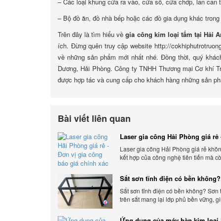
– Các loại khung cửa ra vào, cửa sổ, cửa chớp, lan can 
– Bộ đồ ăn, đồ nhà bếp hoặc các đồ gia dụng khác trong
Trên đây là tìm hiểu về
gia công kim loại tấm tại Hải A
ích. Đừng quên truy cập website http://cokhiphutrotruon
về những sản phẩm mới nhất nhé. Đồng thời, quý khách 
Dương, Hải Phòng. Công ty TNHH Thương mại Cơ khí Trư
được hợp tác và cung cấp cho khách hàng những sản phẩ
Bài viết liên quan
Laser gia công Hải Phòng giá rẻ 
gia công báo giá chính xác
Laser gia công Hải Phòng giá rẻ khôn
kết hợp của công nghệ tiên tiến mà c
ứng linh hoạt với nhu cầu đa dạng củ
hàng. Xem ngay nhé.
Sắt sơn tĩnh điện có bền không?
chi tiết
Sắt sơn tĩnh điện có bền không? Sơn 
trên sắt mang lại lớp phủ bền vững, g
sản phẩm khỏi các yếu tố môi trường 
bên ngoài.
Ứng dụng của máy hàn kim loại 