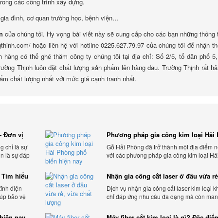
trong các công trình xây dựng.
 gia đình, cơ quan trường học, bệnh viện…
n
của chúng tôi. Hy vọng bài viết này sẽ cung cấp cho các bạn những thông 
gthinh.com/ hoặc liên hệ với hotline 0225.627.79.97 của chúng tôi để nhận th
hàng có thể ghé thăm công ty chúng tôi tại địa chỉ: Số 2/5, tổ dân phố 5
ờng Thịnh luôn đặt chất lượng sản phẩm lên hàng đầu. Trường Thịnh rất h
m chất lượng nhất với mức giá cạnh tranh nhất.
- Đơn vị
Phương pháp gia công kim loại Hải
phổ biến hiện nay
g chỉ là sự
Gỗ Hải Phòng đã trở thành một địa điểm n
òn là sự đáp
với các phương pháp gia công kim loại Hả
a khách
Phòng hiện đại và chất lượng.
 Tìm hiểu
Nhận gia công cắt laser ở đâu vừa rẻ
chất lượng
tĩnh điện
Dịch vụ nhận gia công cắt laser kim loại 
iúp bảo vệ
chỉ đáp ứng nhu cầu đa dạng mà còn mang
và tác động
sự linh hoạt và chất lượng cho các sản ph
hiện nay
Máy fiber cắt kim loại là gì? Đặc đi