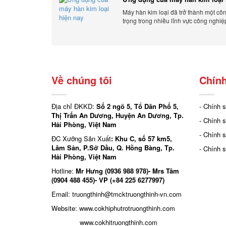
Máy hàn kim loại đã trở thành một cô
trọng trong nhiều lĩnh vực công nghiệ
Cơ Khí Trường Thịnh - Địa điểm cung 
Về chúng tôi
Chính
Địa chỉ ĐKKD:
Số 2 ngõ 5, Tổ Dân Phố 5,
- Chính 
Thị Trấn An Dương, Huyện An Dương, Tp.
- Chính 
Hải Phòng, Việt Nam
- Chính 
ĐC Xưởng Sản Xuất
: Khu C, số 57 km5,
Lâm Sản, P.Sở Dầu, Q. Hồng Bàng, Tp.
- Chính 
Hải Phòng, Việt Nam
Hotline:
Mr Hưng (0936 988 978)- Mrs Tâm
(0904 488 455)- VP (+84 225 6277997)
Email: truongthinh
@tmcktruongthinh-vn.com
Website:
www.cokhiphutrotruongthinh.com
www.cokhitruongthinh.com