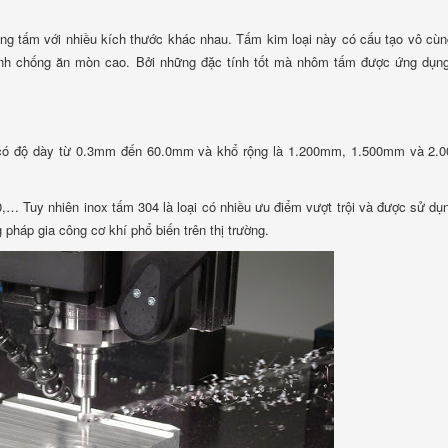
g tấm với nhiều kích thước khác nhau. Tấm kim loại này có cấu tạo vô cù
tính chống ăn mòn cao. Bởi những đặc tính tốt mà nhôm tấm được ứng dụn
 có độ dày từ 0.3mm đến 60.0mm và khổ rộng là 1.200mm, 1.500mm và 2.
,… Tuy nhiên inox tấm 304 là loại có nhiều ưu điểm vượt trội và được sử dụ
 pháp gia công cơ khí phổ biến trên thị trường.