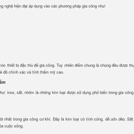
ông nghệ hiện đại áp dụng vào các phương pháp gia công như:
óc thiết bị đặc thù để gia công. Tuy nhiên điểm chung là chúng đều được th
về độ chính xác và tính thẩm mỹ cao.
tấm
hư: inox, sắt, nhôm là những kim loại được sử dụng phổ biến trong gia công
i nhất trong gia công cơ khí. Đây là kim loại có tính cứng, dễ uốn dẻo. Sắt
của cuộc sống.