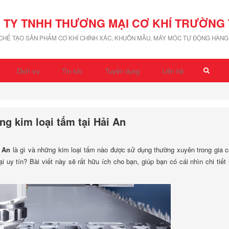
 TY TNHH THƯƠNG MẠI CƠ KHÍ TRƯỜNG 
 CHẾ TẠO SẢN PHẨM CƠ KHÍ CHÍNH XÁC, KHUÔN MẪU, MÁY MÓC TỰ ĐỘNG HÀNG 
Dịch vụ
Tin tức
Tuyển dụng
Liên hệ
ng kim loại tấm tại Hải An
i An
là gì và những kim loại tấm nào được sử dụng thường xuyên trong gia 
uy tín? Bài viết này sẽ rất hữu ích cho bạn, giúp bạn có cái nhìn chi tiết