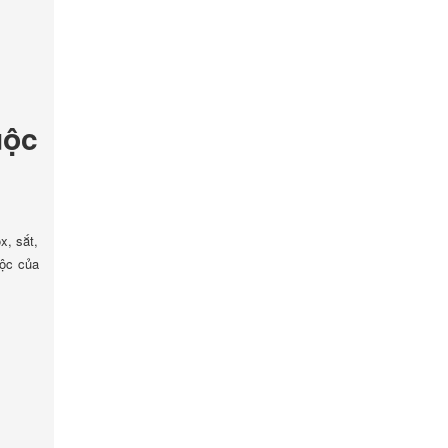
uộc
x, sắt,
uộc của