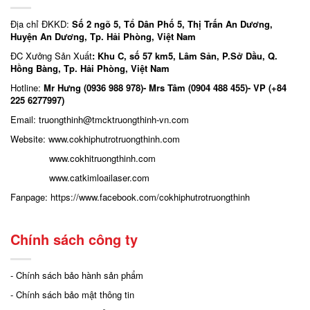
Địa chỉ ĐKKD:
Số 2 ngõ 5, Tổ Dân Phố 5, Thị Trấn An Dương,
Huyện An Dương, Tp. Hải Phòng, Việt Nam
ĐC Xưởng Sản Xuất
: Khu C, số 57 km5, Lâm Sản, P.Sở Dầu, Q.
Hồng Bàng, Tp. Hải Phòng, Việt Nam
Hotline:
Mr Hưng (0936 988 978)- Mrs Tâm (0904 488 455)- VP (+84
225 6277997)
Email: truongthinh
@tmcktruongthinh-vn.com
Website:
www.cokhiphutrotruongthinh.com
www.cokhitruongthinh.com
www.catkimloailaser.com
Fanpage:
https://www.facebook.com/cokhiphutrotruongthinh
Chính sách công ty
- Chính sách bảo hành sản phẩm
- Chính sách bảo mật thông tin