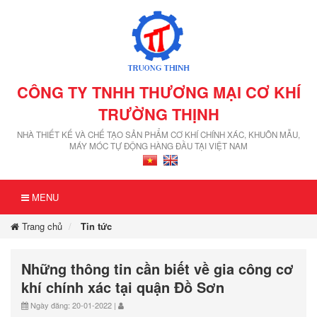
CÔNG TY TNHH THƯƠNG MẠI CƠ KHÍ
TRƯỜNG THỊNH
NHÀ THIẾT KẾ VÀ CHẾ TẠO SẢN PHẨM CƠ KHÍ CHÍNH XÁC, KHUÔN MẪU,
MÁY MÓC TỰ ĐỘNG HÀNG ĐẦU TẠI VIỆT NAM
MENU
Trang chủ
Tin tức
Những thông tin cần biết về gia công cơ
khí chính xác tại quận Đồ Sơn
Ngày đăng: 20-01-2022 |