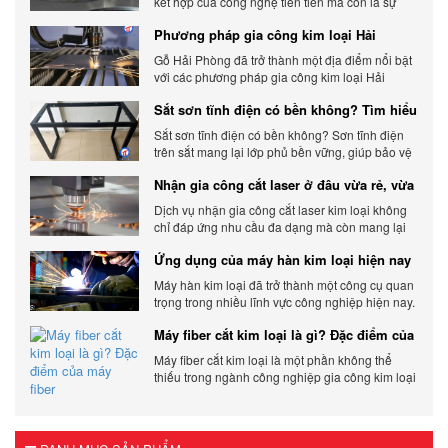
kết hợp của công nghệ tiên tiến mà còn là sự
đáp ứng linh hoạt với nhu cầu đa dạng của
Phương pháp gia công kim loại Hải
khách hàng. Xem ngay nhé.
Phòng phổ biến hiện nay
Gỗ Hải Phòng đã trở thành một địa điểm nổi bật
với các phương pháp gia công kim loại Hải
Phòng hiện đại và chất lượng.
Sắt sơn tĩnh điện có bền không? Tìm hiểu
chi tiết
Sắt sơn tĩnh điện có bền không? Sơn tĩnh điện
trên sắt mang lại lớp phủ bền vững, giúp bảo vệ
sản phẩm khỏi các yếu tố môi trường và tác
Nhận gia công cắt laser ở đâu vừa rẻ, vừa
động bên ngoài.
chất lượng
Dịch vụ nhận gia công cắt laser kim loại không
chỉ đáp ứng nhu cầu đa dạng mà còn mang lại
sự linh hoạt và chất lượng cho các sản phẩm.
Ứng dụng của máy hàn kim loại hiện nay
Máy hàn kim loại đã trở thành một công cụ quan
trọng trong nhiều lĩnh vực công nghiệp hiện nay.
Cơ Khí Trường Thịnh - Địa điểm cung cấp uy tín
Máy fiber cắt kim loại là gì? Đặc điểm của
máy fiber
Máy fiber cắt kim loại là một phần không thể
thiếu trong ngành công nghiệp gia công kim loại
hiện đại.