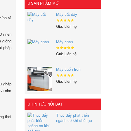
SẢN PHẨM MỚI
Máy cắt dây
hính vì
Giá: Liên hệ
hơn nên
n giống
Máy chấn
ải pháp
Giá: Liên hệ
Máy cuốn tròn
Giá: Liên hệ
ầu ghép
 vì cho
TIN TỨC NỔI BẬT
Thúc đẩy phát triển
ng thời
ngành cơ khí chế tạo