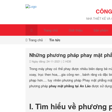
CÔNG
NHÀ THIẾT KẾ VÀ
Trang chủ
Giới thiệu
Sản phẩm
Trang chủ
Tin tức
Những phương pháp phay mặt phẳn
Ngày đăng: 24-11-2021 |
HDB
Trong máy phay có thể phay được nhiều biên dạng bề mặt
xoay, trục then hoa,...gia công ren , bánh răng và đặc 
phạp hơn.... tuy nhiên phương pháp Phay mặt phẳng mặ
phương pháp
phay mặt phẳng tại An Lão
được sử dụng 
I. Tìm hiểu về phương 