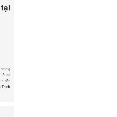
tại
 những
 tôi để
 tổ dân
g Thịnh