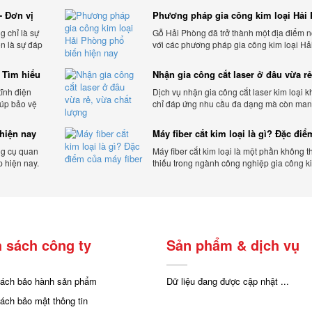
- Đơn vị
Phương pháp gia công kim loại Hải
phổ biến hiện nay
g chỉ là sự
Gỗ Hải Phòng đã trở thành một địa điểm n
òn là sự đáp
với các phương pháp gia công kim loại Hả
a khách
Phòng hiện đại và chất lượng.
 Tìm hiểu
Nhận gia công cắt laser ở đâu vừa rẻ
chất lượng
tĩnh điện
Dịch vụ nhận gia công cắt laser kim loại 
iúp bảo vệ
chỉ đáp ứng nhu cầu đa dạng mà còn mang
và tác động
sự linh hoạt và chất lượng cho các sản ph
hiện nay
Máy fiber cắt kim loại là gì? Đặc đi
máy fiber
ng cụ quan
Máy fiber cắt kim loại là một phần không t
p hiện nay.
thiếu trong ngành công nghiệp gia công ki
cấp uy tín
hiện đại.
 sách công ty
Sản phẩm & dịch vụ
sách bảo hành sản phẩm
Dữ liệu đang được cập nhật ...
sách bảo mật thông tin