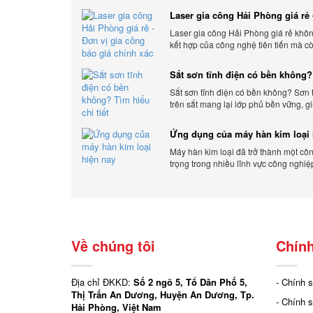
Laser gia công Hải Phòng giá rẻ 
gia công báo giá chính xác
Laser gia công Hải Phòng giá rẻ khôn
kết hợp của công nghệ tiên tiến mà c
ứng linh hoạt với nhu cầu đa dạng củ
hàng. Xem ngay nhé.
Sắt sơn tĩnh điện có bền không?
chi tiết
Sắt sơn tĩnh điện có bền không? Sơn 
trên sắt mang lại lớp phủ bền vững, g
sản phẩm khỏi các yếu tố môi trường 
bên ngoài.
Ứng dụng của máy hàn kim loại 
Máy hàn kim loại đã trở thành một cô
trọng trong nhiều lĩnh vực công nghiệ
Cơ Khí Trường Thịnh - Địa điểm cung 
Về chúng tôi
Chính
Địa chỉ ĐKKD:
Số 2 ngõ 5, Tổ Dân Phố 5,
- Chính 
Thị Trấn An Dương, Huyện An Dương, Tp.
- Chính 
Hải Phòng, Việt Nam