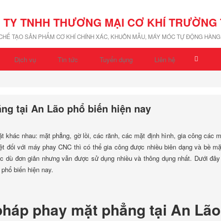
 TY TNHH THƯƠNG MẠI CƠ KHÍ TRƯỜNG 
 CHẾ TẠO SẢN PHẨM CƠ KHÍ CHÍNH XÁC, KHUÔN MẪU, MÁY MÓC TỰ ĐỘNG HÀNG 
Dịch vụ
Tin tức
Tuyển dụng
Liên hệ
g tại An Lão phổ biến hiện nay
 khác nhau: mặt phẳng, gờ lồi, các rãnh, các mặt định hình, gia công các m
biệt đối với máy phay CNC thì có thể gia công được nhiều biên dạng và bề m
c dù đơn giản nhưng vẫn được sử dụng nhiều và thông dụng nhất. Dưới đây
phổ biến hiện nay.
pháp phay mặt phẳng tại An Lão