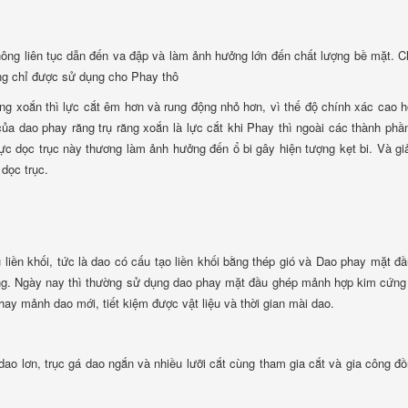
hông liên tục dẫn đến va đập và làm ảnh hưởng lớn đến chất lượng bề mặt. C
g chỉ được sử dụng cho Phay thô
iêng xoắn thì lực cắt êm hơn và rung động nhỏ hơn, vì thế độ chính xác cao 
ủa dao phay răng trụ răng xoắn là lực cắt khi Phay thì ngoài các thành phầ
lực dọc trục này thương làm ảnh hưởng đến ổ bi gây hiện tượng kẹt bi. Và gi
dọc trục.
liền khối, tức là dao có cấu tạo liền khối bằng thép gió và Dao phay mặt đ
g. Ngày nay thì thường sử dụng dao phay mặt đầu ghép mảnh hợp kim cứng
thay mảnh dao mới, tiết kiệm được vật liệu và thời gian mài dao.
o lơn, trục gá dao ngắn và nhiều lưỡi cắt cùng tham gia cắt và gia công đồ