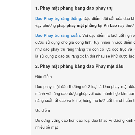
1. Phay mặt phẳng bằng dao phay trụ
Dao Phay trụ răng thẳng
: Đặc điểm lưỡi cắt của dao k
vậy phương pháp
phay mặt phẳng tại An Lão
này thườn
Dao Phay tru răng xoắn
: Với đặc điểm là lưỡi cắt ngh
được sử dụng cho gia công tinh. tuy nhiên nhược điểm c
như dao phay trụ răng thẳng thì còn có lực dọc trục và 
là sử dụng 2 dao trụ răng xoắn đối nhau sẽ khử được lực 
2. Phay mặt phẳng bằng dao Phay mặt đầu
Đặc điểm
Dao phay mặt đầu thường có 2 loại là Dao phay mặt đầu 
mảnh với răng dao được ghép với các mảnh hợp kim cứn
năng suất rất cao và khi bị hỏng me lưỡi cắt thì chỉ cần 
Ưu điểm
Độ cứng vững cao hơn các loại dao khác vì đường kính da
nhiều bề mặt