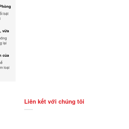
 Phòng
ổi bật
i
, vừa
không
 lại
ẩm.
ểm của
hể
m loại
Liên kết với chúng tôi