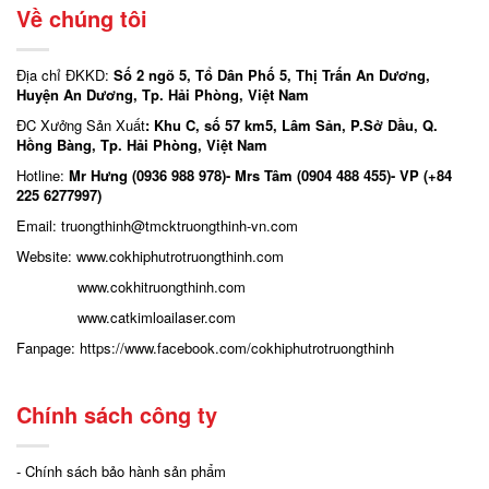
Về chúng tôi
Địa chỉ ĐKKD:
Số 2 ngõ 5, Tổ Dân Phố 5, Thị Trấn An Dương,
Huyện An Dương, Tp. Hải Phòng, Việt Nam
ĐC Xưởng Sản Xuất
: Khu C, số 57 km5, Lâm Sản, P.Sở Dầu, Q.
Hồng Bàng, Tp. Hải Phòng, Việt Nam
Hotline:
Mr Hưng (0936 988 978)- Mrs Tâm (0904 488 455)- VP (+84
225 6277997)
Email: truongthinh
@tmcktruongthinh-vn.com
Website:
www.cokhiphutrotruongthinh.com
www.cokhitruongthinh.com
www.catkimloailaser.com
Fanpage:
https://www.facebook.com/cokhiphutrotruongthinh
Chính sách công ty
- Chính sách bảo hành sản phẩm