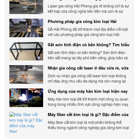
gia công báo giá chính xác
Laser gia công Hải Phòng giá rẻ không chỉ là sự
kết hợp của công nghệ tiên tiến mà còn là sự
đáp ứng linh hoạt với nhu cầu đa dạng của
Phương pháp gia công kim loại Hải
khách hàng. Xem ngay nhé.
Phòng phổ biến hiện nay
Gỗ Hải Phòng đã trở thành một địa điểm nổi bật
với các phương pháp gia công kim loại Hải
Phòng hiện đại và chất lượng.
Sắt sơn tĩnh điện có bền không? Tìm hiểu
chi tiết
Sắt sơn tĩnh điện có bền không? Sơn tĩnh điện
trên sắt mang lại lớp phủ bền vững, giúp bảo vệ
sản phẩm khỏi các yếu tố môi trường và tác
Nhận gia công cắt laser ở đâu vừa rẻ, vừa
động bên ngoài.
chất lượng
Dịch vụ nhận gia công cắt laser kim loại không
chỉ đáp ứng nhu cầu đa dạng mà còn mang lại
sự linh hoạt và chất lượng cho các sản phẩm.
Ứng dụng của máy hàn kim loại hiện nay
Máy hàn kim loại đã trở thành một công cụ quan
trọng trong nhiều lĩnh vực công nghiệp hiện nay.
Cơ Khí Trường Thịnh - Địa điểm cung cấp uy tín
Máy fiber cắt kim loại là gì? Đặc điểm của
máy fiber
Máy fiber cắt kim loại là một phần không thể
thiếu trong ngành công nghiệp gia công kim loại
hiện đại.