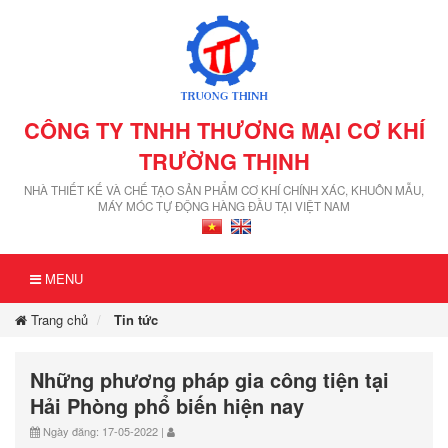
CÔNG TY TNHH THƯƠNG MẠI CƠ KHÍ
TRƯỜNG THỊNH
NHÀ THIẾT KẾ VÀ CHẾ TẠO SẢN PHẨM CƠ KHÍ CHÍNH XÁC, KHUÔN MẪU,
MÁY MÓC TỰ ĐỘNG HÀNG ĐẦU TẠI VIỆT NAM
MENU
Trang chủ
Tin tức
Những phương pháp gia công tiện tại
Hải Phòng phổ biến hiện nay
Ngày đăng: 17-05-2022 |