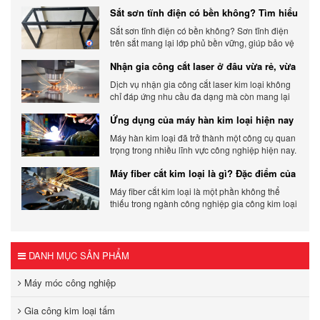
Phòng hiện đại và chất lượng.
Sắt sơn tĩnh điện có bền không? Tìm hiểu
chi tiết
Sắt sơn tĩnh điện có bền không? Sơn tĩnh điện
trên sắt mang lại lớp phủ bền vững, giúp bảo vệ
sản phẩm khỏi các yếu tố môi trường và tác
Nhận gia công cắt laser ở đâu vừa rẻ, vừa
động bên ngoài.
chất lượng
Dịch vụ nhận gia công cắt laser kim loại không
chỉ đáp ứng nhu cầu đa dạng mà còn mang lại
sự linh hoạt và chất lượng cho các sản phẩm.
Ứng dụng của máy hàn kim loại hiện nay
Máy hàn kim loại đã trở thành một công cụ quan
trọng trong nhiều lĩnh vực công nghiệp hiện nay.
Cơ Khí Trường Thịnh - Địa điểm cung cấp uy tín
Máy fiber cắt kim loại là gì? Đặc điểm của
máy fiber
Máy fiber cắt kim loại là một phần không thể
thiếu trong ngành công nghiệp gia công kim loại
hiện đại.
DANH MỤC SẢN PHẨM
Máy móc công nghiệp
Gia công kim loại tấm