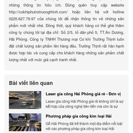
những thông tin hữu ích. Đừng quên truy cập website
http://cokhiphutrotruongthinh.com/ hoặc liên hệ với hotline
0225.627.79.97 của chúng tôi để nhận thông tin về những sản
phẩm mới nhất nhé. Đồng thời, quý khách hàng có thể ghé thăm
công ty chúng tôi tại địa chỉ: Số 2/5, tổ dân phố 5, TT.An Dương,
Hải Phòng. Công ty TNHH Thương mại Cơ khí Trường Thịnh luôn
đặt chất lượng sản phẩm lên hàng đầu. Trường Thịnh rất hân hạnh
được hợp tác và cung cấp cho khách hàng những sản phẩm chất
lượng nhất với mức giá cạnh tranh nhất.
Bài viết liên quan
Laser gia công Hải Phòng giá rẻ - Đơn vị
gia công báo giá chính xác
Laser gia công Hải Phòng giá rẻ không chỉ là sự
kết hợp của công nghệ tiên tiến mà còn là sự
đáp ứng linh hoạt với nhu cầu đa dạng của
Phương pháp gia công kim loại Hải
khách hàng. Xem ngay nhé.
Phòng phổ biến hiện nay
Gỗ Hải Phòng đã trở thành một địa điểm nổi bật
với các phương pháp gia công kim loại Hải