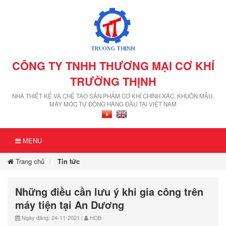
CÔNG TY TNHH THƯƠNG MẠI CƠ KHÍ
TRƯỜNG THỊNH
NHÀ THIẾT KẾ VÀ CHẾ TẠO SẢN PHẨM CƠ KHÍ CHÍNH XÁC, KHUÔN MẪU,
MÁY MÓC TỰ ĐỘNG HÀNG ĐẦU TẠI VIỆT NAM
MENU
Trang chủ
Tin tức
Những điều cần lưu ý khi gia công trên
máy tiện tại An Dương
Ngày đăng: 24-11-2021 |
HDB