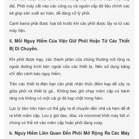
dài. Phôi máy cắt vào các công cụ và nguồn cấp dữ liệu chính xác
sẽ giúp sản xuất an toàn, dễ dàng xử lý phôi.
Cạnh bavia phải được loại bỏ trước khi các phôi được lấy ra từ các
máy tiện.
5. Mối Nguy Hiểm Của Việc Giữ Phôi Hoặc Từ Các Thiết
Bị Di Chuyển.
Khi phôi được kẹp, các thành phần của chúng thường mở rộng ra
ngoài đường kính bên ngoài của các thiết bị. Nên sử dụng bảng
chỉ dẫn cảnh báo nguy hiểm.
Trên các thiết bị điện bạn cần phải nhận thức điểm kẹp dễ xảy ra
giữa phôi và thiết bị gá.. Không bao giờ chạy mâm cặp có bánh
răng mà không có một cái gì đó kẹp chặt trong hàm.
Lực ly tâm trên hàm có thể gây ra di chuyển đến nhả và hàm để đi
ra khỏi mâm cặp. Lưu ý giữ dao, dũa, và micromet khỏi máy bởi vì
chúng có thể rơi vào mâm cặp hoặc phôi đang xoay.
6. Nguy Hiểm Liên Quan Đến Phôi Mở Rộng Ra Các Máy