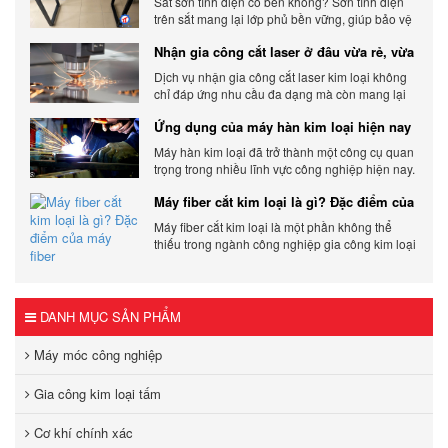
Sắt sơn tĩnh điện có bền không? Sơn tĩnh điện
trên sắt mang lại lớp phủ bền vững, giúp bảo vệ
sản phẩm khỏi các yếu tố môi trường và tác
Nhận gia công cắt laser ở đâu vừa rẻ, vừa
động bên ngoài.
chất lượng
Dịch vụ nhận gia công cắt laser kim loại không
chỉ đáp ứng nhu cầu đa dạng mà còn mang lại
sự linh hoạt và chất lượng cho các sản phẩm.
Ứng dụng của máy hàn kim loại hiện nay
Máy hàn kim loại đã trở thành một công cụ quan
trọng trong nhiều lĩnh vực công nghiệp hiện nay.
Cơ Khí Trường Thịnh - Địa điểm cung cấp uy tín
Máy fiber cắt kim loại là gì? Đặc điểm của
máy fiber
Máy fiber cắt kim loại là một phần không thể
thiếu trong ngành công nghiệp gia công kim loại
hiện đại.
DANH MỤC SẢN PHẨM
Máy móc công nghiệp
Gia công kim loại tấm
Cơ khí chính xác