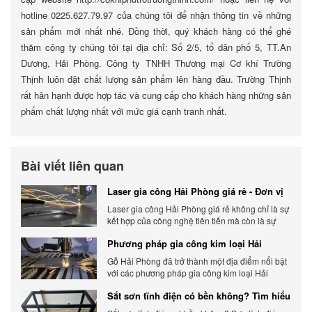
hotline 0225.627.79.97 của chúng tôi để nhận thông tin về những
sản phẩm mới nhất nhé. Đồng thời, quý khách hàng có thể ghé
thăm công ty chúng tôi tại địa chỉ: Số 2/5, tổ dân phố 5, TT.An
Dương, Hải Phòng. Công ty TNHH Thương mại Cơ khí Trường
Thịnh luôn đặt chất lượng sản phẩm lên hàng đầu. Trường Thịnh
rất hân hạnh được hợp tác và cung cấp cho khách hàng những sản
phẩm chất lượng nhất với mức giá cạnh tranh nhất.
Bài viết liên quan
Laser gia công Hải Phòng giá rẻ - Đơn vị
gia công báo giá chính xác
Laser gia công Hải Phòng giá rẻ không chỉ là sự
kết hợp của công nghệ tiên tiến mà còn là sự
đáp ứng linh hoạt với nhu cầu đa dạng của
Phương pháp gia công kim loại Hải
khách hàng. Xem ngay nhé.
Phòng phổ biến hiện nay
Gỗ Hải Phòng đã trở thành một địa điểm nổi bật
với các phương pháp gia công kim loại Hải
Phòng hiện đại và chất lượng.
Sắt sơn tĩnh điện có bền không? Tìm hiểu
chi tiết