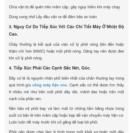
Chìa vặn bị để quên trên mâm cặp, gây nguy hiểm khi máy chạy
Dùng xong nhớ Lấy đầu vặn ra để đảm bảo an toàn
3. Nguy Cơ Do Tiếp Xúc Với Các Chi Tiết Máy Ở Nhiệt Độ
Cao.
Cháy thường là kết quả của việc xử lý phôi nóng (lên đến hoặc
thậm chí hơn 3000C) hoặc một phôi nóng. Găng tay nên được đeo
khi xử lý phôi nóng.
4. Tiếp Xúc Phải Các Cạnh Sắc Nét, Góc.
Đây có lẽ là nguyên nhân phổ biến nhất của chấn thương tay trong
quá trình g
ia công máy tiện cnc.
Cạnh sắc có thể được tìm thấy
ở nhiều nơi như trên một phôi dây dài, mảnh dao hoặc trên một
cạnh của phần ren.
Nên bảo vệ phôi bay và làm mát từ những tấm bằng nhựa trong
suốt có bản lề trên mâm cặp hoặc kẹp để vận chuyển máy tiện cơ.
Luôn luôn tắt máy trước khi cố gắng để loại bỏ phôi.
Phôi nên được chia làm 9 hình trong một khối xơ hoặc một dây