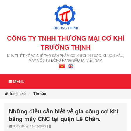
CÔNG TY TNHH THƯƠNG MẠI CƠ KHÍ
TRƯỜNG THỊNH
NHÀ THIẾT KẾ VÀ CHẾ TẠO SẢN PHẨM CƠ KHÍ CHÍNH XÁC, KHUÔN MẪU,
MÁY MÓC TỰ ĐỘNG HÀNG ĐẦU TẠI VIỆT NAM
MENU
Trang chủ
Tin tức
Những điều cần biết về gia công cơ khí
bằng máy CNC tại quận Lê Chân.
Ngày đăng: 14-02-2022 |