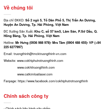
Về chúng tôi
Địa chỉ ĐKKD:
Số 2 ngõ 5, Tổ Dân Phố 5, Thị Trấn An Dương,
Huyện An Dương, Tp. Hải Phòng, Việt Nam
ĐC Xưởng Sản Xuất
: Khu C, số 57 km5, Lâm Sản, P.Sở Dầu, Q.
Hồng Bàng, Tp. Hải Phòng, Việt Nam
Hotline:
Mr Hưng (0936 988 978)- Mrs Tâm (0904 488 455)- VP (+84
225 6277997)
Email: truongthinh
@tmcktruongthinh-vn.com
Website:
www.cokhiphutrotruongthinh.com
www.cokhitruongthinh.com
www.catkimloailaser.com
Fanpage:
https://www.facebook.com/cokhiphutrotruongthinh
Chính sách công ty
- Chính sách bảo hành sản phẩm