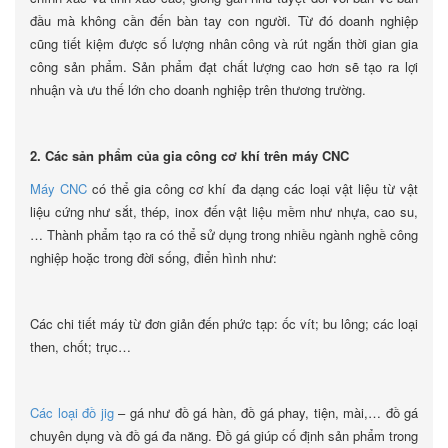
đầu mà không cần đến bàn tay con người. Từ đó doanh nghiệp
cũng tiết kiệm được số lượng nhân công và rút ngắn thời gian gia
công sản phẩm. Sản phẩm đạt chất lượng cao hơn sẽ tạo ra lợi
nhuận và ưu thế lớn cho doanh nghiệp trên thương trường.
2. Các sản phẩm của gia công cơ khí trên máy CNC
Máy CNC
có thể gia công cơ khí đa dạng các loại vật liệu từ vật
liệu cứng như sắt, thép, inox đến vật liệu mềm như nhựa, cao su,
… Thành phẩm tạo ra có thể sử dụng trong nhiều ngành nghề công
nghiệp hoặc trong đời sống, điển hình như:
Các chi tiết máy từ đơn giản đến phức tạp: ốc vít; bu lông; các loại
then, chốt; trục…
Các loại đồ jig
– gá như đồ gá hàn, đồ gá phay, tiện, mài,… đồ gá
chuyên dụng và đồ gá đa năng. Đồ gá giúp cố định sản phẩm trong