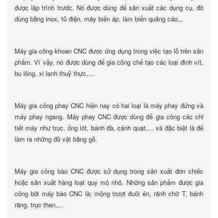
được lập trình trước. Nó được dùng để sản xuất các dụng cụ, đồ
dùng bằng inox, tủ điện, máy biến áp, làm biển quảng cáo,..
Máy gia công khoan CNC được ứng dụng trong việc tạo lỗ trên sản
phẩm. Vì vậy, nó được dùng để gia công chế tạo các loại đinh vít,
bu lông, xi lanh thuỷ thực,…
Máy gia công phay CNC hiện nay có hai loại là máy phay đứng và
máy phay ngang. Máy phay CNC được dùng để gia công các chi
tiết máy như trục, ống lót, bánh đà, cánh quạt,… và đặc biệt là để
làm ra những đồ vật bằng gỗ.
Máy gia công bào CNC được sử dụng trong sản xuất đơn chiếc
hoặc sản xuất hàng loạt quy mô nhỏ. Những sản phẩm được gia
công bởi máy bào CNC là: mộng trượt đuôi én, rãnh chữ T, bánh
răng, trục then,…