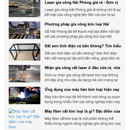
Laser gia công Hải Phòng giá rẻ - Đơn vị
gia công báo giá chính xác
Laser gia công Hải Phòng giá rẻ không chỉ là sự
kết hợp của công nghệ tiên tiến mà còn là sự
đáp ứng linh hoạt với nhu cầu đa dạng của
Phương pháp gia công kim loại Hải
khách hàng. Xem ngay nhé.
Phòng phổ biến hiện nay
Gỗ Hải Phòng đã trở thành một địa điểm nổi bật
với các phương pháp gia công kim loại Hải
Phòng hiện đại và chất lượng.
Sắt sơn tĩnh điện có bền không? Tìm hiểu
chi tiết
Sắt sơn tĩnh điện có bền không? Sơn tĩnh điện
trên sắt mang lại lớp phủ bền vững, giúp bảo vệ
sản phẩm khỏi các yếu tố môi trường và tác
Nhận gia công cắt laser ở đâu vừa rẻ, vừa
động bên ngoài.
chất lượng
Dịch vụ nhận gia công cắt laser kim loại không
chỉ đáp ứng nhu cầu đa dạng mà còn mang lại
sự linh hoạt và chất lượng cho các sản phẩm.
Ứng dụng của máy hàn kim loại hiện nay
Máy hàn kim loại đã trở thành một công cụ quan
trọng trong nhiều lĩnh vực công nghiệp hiện nay.
Cơ Khí Trường Thịnh - Địa điểm cung cấp uy tín
Máy fiber cắt kim loại là gì? Đặc điểm của
máy fiber
Máy fiber cắt kim loại là một phần không thể
thiếu trong ngành công nghiệp gia công kim loại
hiện đại.