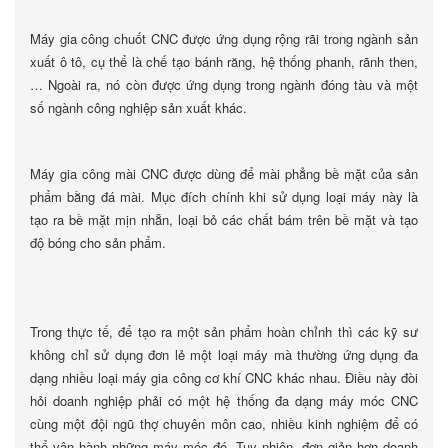
Máy gia công chuốt CNC được ứng dụng rộng rãi trong ngành sản
xuất ô tô, cụ thể là chế tạo bánh răng, hệ thống phanh, rãnh then,
… Ngoài ra, nó còn được ứng dụng trong ngành đóng tàu và một
số ngành công nghiệp sản xuất khác.
Máy gia công mài CNC được dùng để mài phẳng bề mặt của sản
phẩm bằng đá mài. Mục đích chính khi sử dụng loại máy này là
tạo ra bề mặt mịn nhẵn, loại bỏ các chất bám trên bề mặt và tạo
độ bóng cho sản phẩm.
Trong thực tế, để tạo ra một sản phẩm hoàn chỉnh thì các kỹ sư
không chỉ sử dụng đơn lẻ một loại máy mà thường ứng dụng đa
dạng nhiều loại máy gia công cơ khí CNC khác nhau. Điều này đòi
hỏi doanh nghiệp phải có một hệ thống đa dạng máy móc CNC
cùng một đội ngũ thợ chuyên môn cao, nhiều kinh nghiệm để có
thể vận hành những máy móc đó. Tuy nhiên, đơn giản hơn doanh