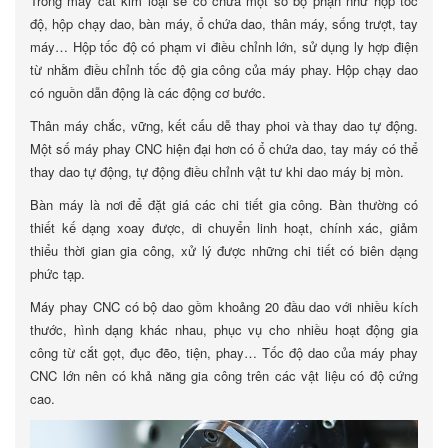
Trong máy cắt kim loại sẽ có chứa một số bộ phận như hộp tốc
độ, hộp chạy dao, bàn máy, ổ chứa dao, thân máy, sống trượt, tay
máy… Hộp tốc độ có phạm vi điều chỉnh lớn, sử dụng ly hợp điện
từ nhằm điều chỉnh tốc độ gia công của máy phay. Hộp chạy dao
có nguồn dẫn động là các động cơ bước.
Thân máy chắc, vững, kết cấu dễ thay phoi và thay dao tự động.
Một số máy phay CNC hiện đại hơn có ổ chứa dao, tay máy có thể
thay dao tự động, tự động điều chỉnh vật tư khi dao máy bị mòn.
Bàn máy là nơi để đặt giá các chi tiết gia công. Bàn thường có
thiết kế dạng xoay được, di chuyển linh hoạt, chính xác, giảm
thiểu thời gian gia công, xử lý được những chi tiết có biên dạng
phức tạp.
Máy phay CNC có bộ dao gồm khoảng 20 đầu dao với nhiều kích
thước, hình dạng khác nhau, phục vụ cho nhiều hoạt động gia
công từ cắt gọt, đục đẽo, tiện, phay… Tốc độ dao của máy phay
CNC lớn nên có khả năng gia công trên các vật liệu có độ cứng
cao.