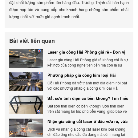
đặt chất lượng sản phẩm lên hàng đầu. Trường Thịnh rất hân hạnh
được hợp tác và cung cấp cho khách hàng những sản phẩm chất
lượng nhất với mức giá cạnh tranh nhất.
Bài viết liên quan
Laser gia công Hải Phòng giá rẻ - Đơn vị
gia công báo giá chính xác
Laser gia công Hải Phòng giá rẻ không chỉ là sự
kết hợp của công nghệ tiên tiến mà còn là sự
đáp ứng linh hoạt với nhu cầu đa dạng của
Phương pháp gia công kim loại Hải
khách hàng. Xem ngay nhé.
Phòng phổ biến hiện nay
Gỗ Hải Phòng đã trở thành một địa điểm nổi bật
với các phương pháp gia công kim loại Hải
Phòng hiện đại và chất lượng.
Sắt sơn tĩnh điện có bền không? Tìm hiểu
chi tiết
Sắt sơn tĩnh điện có bền không? Sơn tĩnh điện
trên sắt mang lại lớp phủ bền vững, giúp bảo vệ
sản phẩm khỏi các yếu tố môi trường và tác
Nhận gia công cắt laser ở đâu vừa rẻ, vừa
động bên ngoài.
chất lượng
Dịch vụ nhận gia công cắt laser kim loại không
chỉ đáp ứng nhu cầu đa dạng mà còn mang lại