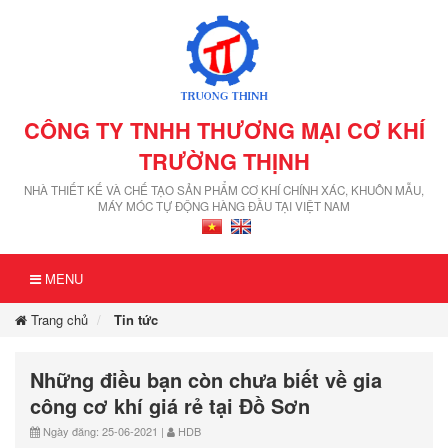
CÔNG TY TNHH THƯƠNG MẠI CƠ KHÍ
TRƯỜNG THỊNH
NHÀ THIẾT KẾ VÀ CHẾ TẠO SẢN PHẨM CƠ KHÍ CHÍNH XÁC, KHUÔN MẪU,
MÁY MÓC TỰ ĐỘNG HÀNG ĐẦU TẠI VIỆT NAM
MENU
Trang chủ
Tin tức
Những điều bạn còn chưa biết về gia
công cơ khí giá rẻ tại Đồ Sơn
Ngày đăng: 25-06-2021 |
HDB