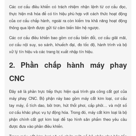
Các cơ cấu điều khiển có trách nhiệm nhận lệnh từ cơ cấu đọc,
thực hiện mã hóa để có tín hiệu phù hợp với cách thức hoạt động
của cơ cấu chấp hành, ngoài ra còn kiểm tra khả năng hoạt động
thông qua lệnh được gửi từ cảm biến liên hệ ngược.
Các cơ cấu điều khiển bao gồm cơ cấu biến đổi, cơ cấu giải mãi,
cơ cấu nội suy, so sánh, khuếch đại, đo tốc độ, hành trình và bộ
xử lý tín hiệu và các trang bị xuất nhập tín hiệu.
2. Phần chấp hành máy phay
CNC
Đây sẽ là phần trực tiếp thực hiện quá trình gia công cắt gọt của
máy phay CNC. Bộ phận này bao gồm máy cắt kim loại, cơ cấu
tay máy, ổ tích dao, bôi trơn, hút thổi phoi, cấp phôi… và một số
cơ cấu khác phục vụ tự động hóa. Trong đó, máy cắt kim loại là bộ
phận chính cắt gọt kim loại để tạo hình sản phẩm theo yêu cầu
được đưa vào phần điều khiển.