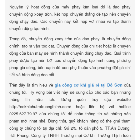
Nguyên lý hoạt động của máy phay kim loại đó là dao phay
chuyển động xoay tròn, kết hợp chuyển thẳng để tạo nên chuyển
động chạy dao. Các chuyển này kết hợp với nhau và tạo thành
chuyển động tạo hình.
Trong đó, chuyển động xoay tròn của dao phay là chuyển động
chính, tạo ra vận tốc cắt. Chuyển động của chi tiết hoặc là chuyển
động của bàn máy sẽ hình thành chuyển động chạy dao. Quá trình
phay được tạo nên bởi các chuyển động tạo hình cùng phương
pháp gia công, bên cạnh đó còn phụ thuộc vào phương đặt gá chi
tiết và hình dáng dao cắt.
Trên đây là tìm hiểu về
gia công cơ khí giá rẻ tại Đồ Sơn
của
chúng tôi. Hy vọng bài viết này sẽ cung cấp cho các bạn những
thông tin hữu ích. Đừng quên truy cập website
http://cokhiphutrotruongthinh.com/ hoặc liên hệ với hotline
0225.627.79.97 của chúng tôi để nhận thông tin về những sản
phẩm mới nhất nhé. Đồng thời, quý khách hàng có thể ghé thăm
công ty chúng tôi tại địa chỉ: Số 2/5, tổ dân phố 5, TT.An Dương,
Hải Phòng. Công ty TNHH Thương mại Cơ khí Trường Thịnh luôn