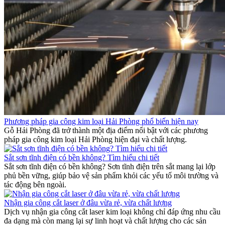
Phương pháp gia công kim loại Hải Phòng phổ biến hiện nay
Gỗ Hải Phòng đã trở thành một địa điểm nổi bật với các phương
pháp gia công kim loại Hải Phòng hiện đại và chất lượng.
Sắt sơn tĩnh điện có bền không? Tìm hiểu chi tiết
Sắt sơn tĩnh điện có bền không? Sơn tĩnh điện trên sắt mang lại lớp
phủ bền vững, giúp bảo vệ sản phẩm khỏi các yếu tố môi trường và
tác động bên ngoài.
Nhận gia công cắt laser ở đâu vừa rẻ, vừa chất lượng
Dịch vụ nhận gia công cắt laser kim loại không chỉ đáp ứng nhu cầu
đa dạng mà còn mang lại sự linh hoạt và chất lượng cho các sản