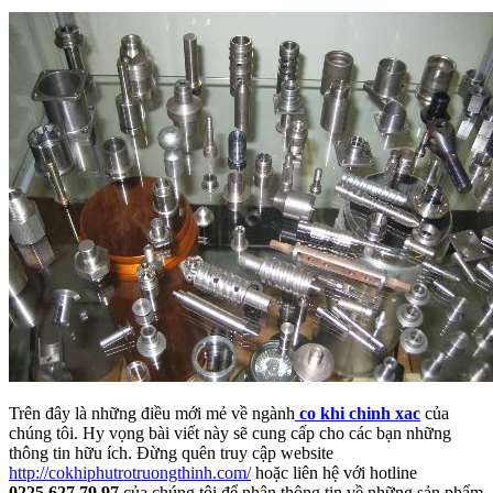
Trên đây là những điều mới mẻ về ngành
co khi chinh xac
của
chúng tôi. Hy vọng bài viết này sẽ cung cấp cho các bạn những
thông tin hữu ích. Đừng quên truy cập website
http://cokhiphutrotruongthinh.com/
hoặc liên hệ với hotline
0225.627.79.97
của chúng tôi để nhận thông tin về những sản phẩm