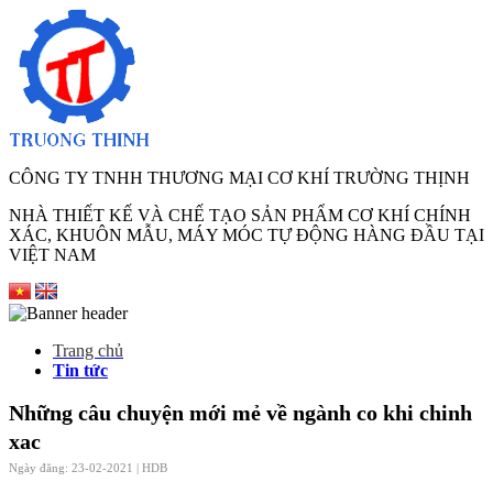
CÔNG TY TNHH THƯƠNG MẠI CƠ KHÍ TRƯỜNG THỊNH
NHÀ THIẾT KẾ VÀ CHẾ TẠO SẢN PHẨM CƠ KHÍ CHÍNH
XÁC, KHUÔN MẪU, MÁY MÓC TỰ ĐỘNG HÀNG ĐẦU TẠI
VIỆT NAM
Trang chủ
Tin tức
Những câu chuyện mới mẻ về ngành co khi chinh
xac
Ngày đăng: 23-02-2021 |
HDB