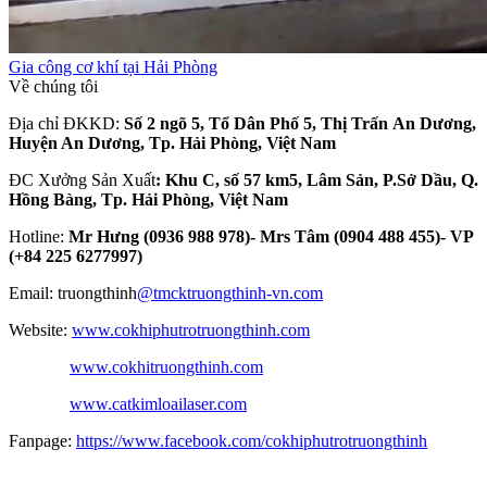
Gia công cơ khí tại Hải Phòng
Về chúng tôi
Địa chỉ ĐKKD:
Số 2 ngõ 5, Tổ Dân Phố 5, Thị Trấn An Dương,
Huyện An Dương, Tp. Hải Phòng, Việt Nam
ĐC Xưởng Sản Xuất
: Khu C, số 57 km5, Lâm Sản, P.Sở Dầu, Q.
Hồng Bàng, Tp. Hải Phòng, Việt Nam
Hotline:
Mr Hưng (0936 988 978)- Mrs Tâm (0904 488 455)- VP
(+84 225 6277997)
Email: truongthinh
@tmcktruongthinh-vn.com
Website:
www.cokhiphutrotruongthinh.com
www.cokhitruongthinh.com
www.catkimloailaser.com
Fanpage:
https://www.facebook.com/cokhiphutrotruongthinh