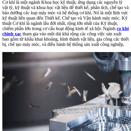
Cơ khí là một ngành Khoa học kỹ thuật, ứng dụng các nguyên lý
vật lý, kỹ thuật và khoa học vật liệu để thiết kế, phân tích, chế tạo và
bảo dưỡng các loại máy móc và hệ thống cơ khí. Nó là một lĩnh vực
kỹ thuật liên quan đến Thiết kế, Chế tạo và Vận hành máy móc. Kỹ
thuật Cơ khí là ngành lâu đời nhất, rộng lớn nhất của Kỹ thuật,
chiếm phần lớn trong cơ cấu hoạt động kinh tế xã hội. Ngành
co khi
chinh xac
tham gia vào một dải khá rộng các công việc sản xuất
bao gồm từ khâu khai khoáng, hình thành vật liệu, gia công các thiết
bị, chế tạo máy móc, và điều hành hệ thống sản xuất công nghiệp.