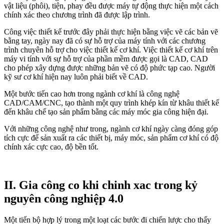
vật liệu (phôi), tiện, phay đều được máy tự động thực hiện một cách
chính xác theo chương trình đã được lập trình.
Công việc thiết kế trước đây phải thực hiện bằng việc vẽ các bản vẽ
bằng tay, ngày nay đã có sự hỗ trợ của máy tính với các chương
trình chuyên hỗ trợ cho việc thiết kế cơ khí. Việc thiết kế cơ khí trên
máy vi tính với sự hỗ trợ của phần mềm được gọi là CAD, CAD
cho phép xây dựng được những bản vẽ có độ phức tạp cao. Người
kỹ sư cơ khí hiện nay luôn phải biết về CAD.
Một bước tiến cao hơn trong ngành cơ khí là công nghệ
CAD/CAM/CNC, tạo thành một quy trình khép kín từ khâu thiết kế
đến khâu chế tạo sản phẩm bằng các máy móc gia công hiện đại.
Với những công nghệ như trong, ngành cơ khí ngày càng đóng góp
tích cực để sản xuất ra các thiết bị, máy móc, sản phẩm cơ khí có độ
chính xác cực cao, độ bền tốt.
II. Gia công co khi chinh xac trong kỷ
nguyên công nghiệp 4.0
Một tiến bộ hợp lý trong một loạt các bước đi chiến lược cho thấy