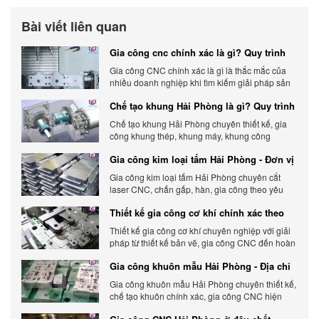
Bài viết liên quan
Gia công cnc chính xác là gì? Quy trình
chính xác, đẳng cấp
Gia công CNC chính xác là gì là thắc mắc của
nhiều doanh nghiệp khi tìm kiếm giải pháp sản
xuất hiện đại có độ chính xác cao.
Chế tạo khung Hải Phòng là gì? Quy trình
gia công chi tiết
Chế tạo khung Hải Phòng chuyên thiết kế, gia
công khung thép, khung máy, khung công
nghiệp theo yêu cầu, đảm bảo chính xác, bền
Gia công kim loại tấm Hải Phòng - Đơn vị
chắc và tối ưu chi phí.
gia công uy tín 2026
Gia công kim loại tấm Hải Phòng chuyên cắt
laser CNC, chấn gấp, hàn, gia công theo yêu
cầu, đảm bảo chính xác, chất lượng và tối ưu chi
Thiết kế gia công cơ khí chính xác theo
phí.
yêu cầu
Thiết kế gia công cơ khí chuyên nghiệp với giải
pháp từ thiết kế bản vẽ, gia công CNC đến hoàn
thiện sản phẩm, đảm bảo chính xác, chất lượng
Gia công khuôn mẫu Hải Phòng - Địa chỉ
và tiến độ.
gia công chất lượng
Gia công khuôn mẫu Hải Phòng chuyên thiết kế,
chế tạo khuôn chính xác, gia công CNC hiện
đại, đáp ứng nhanh, chất lượng cao, giá cạnh