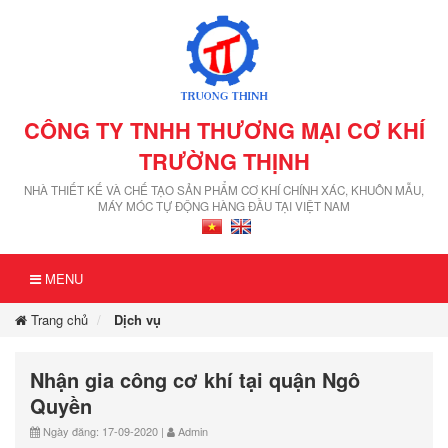
CÔNG TY TNHH THƯƠNG MẠI CƠ KHÍ
TRƯỜNG THỊNH
NHÀ THIẾT KẾ VÀ CHẾ TẠO SẢN PHẨM CƠ KHÍ CHÍNH XÁC, KHUÔN MẪU,
MÁY MÓC TỰ ĐỘNG HÀNG ĐẦU TẠI VIỆT NAM
MENU
Trang chủ
Dịch vụ
Nhận gia công cơ khí tại quận Ngô
Quyền
Ngày đăng: 17-09-2020 |
Admin