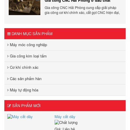
Gia công CNC Hải Phòng ở đâu chất
tranh.
lượng, giá tốt?
Gia công CNC Hải Phòng cung cấp giải pháp
gia công cơ khí chính xác, cắt gọt CNC hiện đại,
đảm bảo chất lượng, tiến độ và tối ưu chi phí sản
xuất.
DANH MỤC SẢN PHẨM
Máy móc công nghiệp
Gia công kim loại tấm
Cơ khí chính xác
Các sản phẩm hàn
Máy tự động hóa
SẢN PHẨM MỚI
Máy cắt dây
Giá: Liên hệ