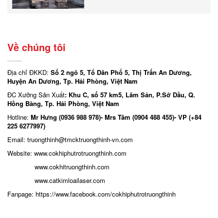
Về chúng tôi
Địa chỉ ĐKKD:
Số 2 ngõ 5, Tổ Dân Phố 5, Thị Trấn An Dương,
Huyện An Dương, Tp. Hải Phòng, Việt Nam
ĐC Xưởng Sản Xuất
: Khu C, số 57 km5, Lâm Sản, P.Sở Dầu, Q.
Hồng Bàng, Tp. Hải Phòng, Việt Nam
Hotline:
Mr Hưng (0936 988 978)- Mrs Tâm (0904 488 455)- VP (+84
225 6277997)
Email: truongthinh
@tmcktruongthinh-vn.com
Website:
www.cokhiphutrotruongthinh.com
www.cokhitruongthinh.com
www.catkimloailaser.com
Fanpage:
https://www.facebook.com/cokhiphutrotruongthinh