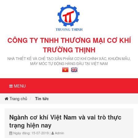
CÔNG TY TNHH THƯƠNG MẠI CƠ KHÍ
TRƯỜNG THỊNH
NHÀ THIẾT KẾ VÀ CHẾ TẠO SẢN PHẨM CƠ KHÍ CHÍNH XÁC, KHUÔN MẪU,
MÁY MÓC TỰ ĐỘNG HÀNG ĐẦU TẠI VIỆT NAM
MENU
Trang chủ
Tin tức
Ngành cơ khí Việt Nam và vai trò thực
trạng hiện nay
Ngày đăng: 15-07-2019 |
Admin