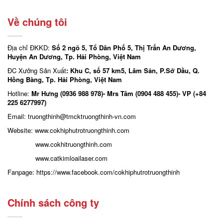
Về chúng tôi
Địa chỉ ĐKKD:
Số 2 ngõ 5, Tổ Dân Phố 5, Thị Trấn An Dương,
Huyện An Dương, Tp. Hải Phòng, Việt Nam
ĐC Xưởng Sản Xuất
: Khu C, số 57 km5, Lâm Sản, P.Sở Dầu, Q.
Hồng Bàng, Tp. Hải Phòng, Việt Nam
Hotline:
Mr Hưng (0936 988 978)- Mrs Tâm (0904 488 455)- VP (+84
225 6277997)
Email: truongthinh
@tmcktruongthinh-vn.com
Website:
www.cokhiphutrotruongthinh.com
www.cokhitruongthinh.com
www.catkimloailaser.com
Fanpage:
https://www.facebook.com/cokhiphutrotruongthinh
Chính sách công ty