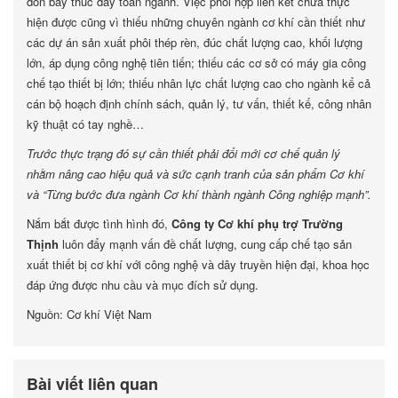
đòn bẩy thúc đẩy toàn ngành. Việc phối hợp liên kết chưa thực
hiện được cũng vì thiếu những chuyên ngành cơ khí cần thiết như
các dự án sản xuất phôi thép rèn, đúc chất lượng cao, khối lượng
lớn, áp dụng công nghệ tiên tiến; thiếu các cơ sở có máy gia công
chế tạo thiết bị lớn; thiếu nhân lực chất lượng cao cho ngành kể cả
cán bộ hoạch định chính sách, quản lý, tư vấn, thiết kế, công nhân
kỹ thuật có tay nghề…
Trước thực trạng đó sự cần thiết phải đổi mới cơ chế quản lý
nhằm nâng cao hiệu quả và sức cạnh tranh của sản phẩm Cơ khí
và “Từng bước đưa ngành Cơ khí thành ngành Công nghiệp mạnh”.
Nắm bắt được tình hình đó,
Công ty Cơ khí phụ trợ Trường
Thịnh
luôn đẩy mạnh vấn đề chất lượng, cung cấp chế tạo sản
xuất thiết bị cơ khí với công nghệ và dây truyền hiện đại, khoa học
đáp ứng được nhu cầu và mục đích sử dụng.
Nguồn: Cơ khí Việt Nam
Bài viết liên quan