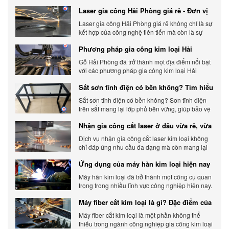
Laser gia công Hải Phòng giá rẻ - Đơn vị
gia công báo giá chính xác
Laser gia công Hải Phòng giá rẻ không chỉ là sự
kết hợp của công nghệ tiên tiến mà còn là sự
đáp ứng linh hoạt với nhu cầu đa dạng của
Phương pháp gia công kim loại Hải
khách hàng. Xem ngay nhé.
Phòng phổ biến hiện nay
Gỗ Hải Phòng đã trở thành một địa điểm nổi bật
với các phương pháp gia công kim loại Hải
Phòng hiện đại và chất lượng.
Sắt sơn tĩnh điện có bền không? Tìm hiểu
chi tiết
Sắt sơn tĩnh điện có bền không? Sơn tĩnh điện
trên sắt mang lại lớp phủ bền vững, giúp bảo vệ
sản phẩm khỏi các yếu tố môi trường và tác
Nhận gia công cắt laser ở đâu vừa rẻ, vừa
động bên ngoài.
chất lượng
Dịch vụ nhận gia công cắt laser kim loại không
chỉ đáp ứng nhu cầu đa dạng mà còn mang lại
sự linh hoạt và chất lượng cho các sản phẩm.
Ứng dụng của máy hàn kim loại hiện nay
Máy hàn kim loại đã trở thành một công cụ quan
trọng trong nhiều lĩnh vực công nghiệp hiện nay.
Cơ Khí Trường Thịnh - Địa điểm cung cấp uy tín
Máy fiber cắt kim loại là gì? Đặc điểm của
máy fiber
Máy fiber cắt kim loại là một phần không thể
thiếu trong ngành công nghiệp gia công kim loại