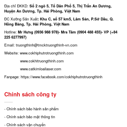
Địa chỉ ĐKKD:
Số 2 ngõ 5, Tổ Dân Phố 5, Thị Trấn An Dương,
Huyện An Dương, Tp. Hải Phòng, Việt Nam
ĐC Xưởng Sản Xuất
: Khu C, số 57 km5, Lâm Sản, P.Sở Dầu, Q.
Hồng Bàng, Tp. Hải Phòng, Việt Nam
Hotline:
Mr Hưng (0936 988 978)- Mrs Tâm (0904 488 455)- VP (+84
225 6277997)
Email: truongthinh
@tmcktruongthinh-vn.com
Website:
www.cokhiphutrotruongthinh.com
www.cokhitruongthinh.com
www.catkimloailaser.com
Fanpage:
https://www.facebook.com/cokhiphutrotruongthinh
Chính sách công ty
- Chính sách bảo hành sản phẩm
- Chính sách bảo mật thông tin
- Chính sách vận chuyển