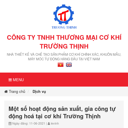
CÔNG TY TNHH THƯƠNG MẠI CƠ KHÍ
TRƯỜNG THỊNH
NHÀ THIẾT KẾ VÀ CHẾ TẠO SẢN PHẨM CƠ KHÍ CHÍNH XÁC, KHUÔN MẪU,
MÁY MÓC TỰ ĐỘNG HÀNG ĐẦU TẠI VIỆT NAM
MENU
Trang chủ
Dịch vụ
Một số hoạt động sản xuất, gia công tự
động hoá tại cơ khí Trường Thịnh
Ngày đăng: 11-06-2021 |
levinh