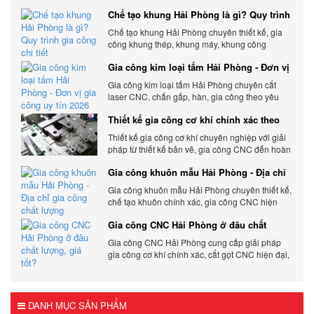
xuất hiện đại có độ chính xác cao.
Chế tạo khung Hải Phòng là gì? Quy trình
gia công chi tiết
Chế tạo khung Hải Phòng chuyên thiết kế, gia
công khung thép, khung máy, khung công
nghiệp theo yêu cầu, đảm bảo chính xác, bền
Gia công kim loại tấm Hải Phòng - Đơn vị
chắc và tối ưu chi phí.
gia công uy tín 2026
Gia công kim loại tấm Hải Phòng chuyên cắt
laser CNC, chấn gấp, hàn, gia công theo yêu
cầu, đảm bảo chính xác, chất lượng và tối ưu chi
Thiết kế gia công cơ khí chính xác theo
phí.
yêu cầu
Thiết kế gia công cơ khí chuyên nghiệp với giải
pháp từ thiết kế bản vẽ, gia công CNC đến hoàn
thiện sản phẩm, đảm bảo chính xác, chất lượng
Gia công khuôn mẫu Hải Phòng - Địa chỉ
và tiến độ.
gia công chất lượng
Gia công khuôn mẫu Hải Phòng chuyên thiết kế,
chế tạo khuôn chính xác, gia công CNC hiện
đại, đáp ứng nhanh, chất lượng cao, giá cạnh
Gia công CNC Hải Phòng ở đâu chất
tranh.
lượng, giá tốt?
Gia công CNC Hải Phòng cung cấp giải pháp
gia công cơ khí chính xác, cắt gọt CNC hiện đại,
đảm bảo chất lượng, tiến độ và tối ưu chi phí sản
xuất.
DANH MỤC SẢN PHẨM