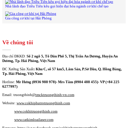
Nhà lãnh đạo Triều Tiên kêu gọi hiện đại hóa ngành cơ khí chế tạo
Gia công cơ khí tại Hải Phòng
Về chúng tôi
Địa chỉ ĐKKD:
Số 2 ngõ 5, Tổ Dân Phố 5, Thị Trấn An Dương, Huyện An
Dương, Tp. Hải Phòng, Việt Nam
ĐC Xưởng Sản Xuất
: Khu C, số 57 km5, Lâm Sản, P.Sở Dầu, Q. Hồng Bàng,
Tp. Hải Phòng, Việt Nam
Hotline:
Mr Hưng (0936 988 978)- Mrs Tâm (0904 488 455)- VP (+84 225
6277997)
Email: truongthinh
@tmcktruongthinh-vn.com
Website:
www.cokhiphutrotruongthinh.com
www.cokhitruongthinh.com
www.catkimloailaser.com
Fanpage:
https://www.facebook.com/cokhiphutrotruongthinh