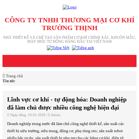
CÔNG TY TNHH THƯƠNG MẠI CƠ KHÍ
TRƯỜNG THỊNH
NHÀ THIẾT KẾ VÀ CHẾ TẠO SẢN PHẨM CƠ KHÍ CHÍNH XÁC, KHUÔN MẪU,
MÁY MÓC TỰ ĐỘNG HÀNG ĐẦU TẠI VIỆT NAM
Trang chủ
Tin tức
Lĩnh vực cơ khí - tự động hóa: Doanh nghiệp
đã làm chủ được nhiều công nghệ hiện đại
Ngày đăng: 10-01-2020 |
Admin
Doanh nghiệp trong nước đã làm chủ công nghệ thiết kế, sản xuất các
thiết bị siêu trường, siêu trọng, động cơ, phụ tùng oto; sản xuất robot
nhiều bậc tự do; sản xuất thiết bị phụ trợ cho các hãng cơ khí, điện tử