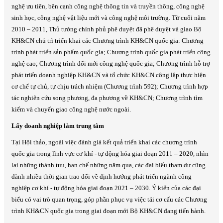
nghệ ưu tiên, bên cạnh công nghệ thông tin và truyền thông, công nghệ
sinh học, công nghệ vật liệu mới và công nghệ môi trường. Từ cuối năm
2010 – 2011, Thủ tướng chính phủ phê duyệt đã phê duyệt và giao Bộ
KH&CN chủ trì triển khai các Chương trình KH&CN quốc gia: Chương
trình phát triển sản phẩm quốc gia; Chương trình quốc gia phát triển công
nghệ cao; Chương trình đổi mới công nghệ quốc gia; Chương trình hỗ trợ
phát triển doanh nghiệp KH&CN và tổ chức KH&CN công lập thực hiện
cơ chế tự chủ, tự chịu trách nhiệm (Chương trình 592); Chương trình hợp
tác nghiên cứu song phương, đa phương về KH&CN; Chương trình tìm
kiếm và chuyển giao công nghệ nước ngoài.
Lấy doanh nghiệp làm trung tâm
Tại Hội thảo, ngoài việc đánh giá kết quả triển khai các chương trình
quốc gia trong lĩnh vực cơ khí - tự động hóa giai đoạn 2011 – 2020, nhìn
lại những thành tựu, hạn chế những năm qua, các đại biểu tham dự cũng
dành nhiều thời gian trao đổi về định hướng phát triển ngành công
nghiệp cơ khí - tự động hóa giai đoạn 2021 – 2030. Ý kiến của các đại
biểu có vai trò quan trọng, góp phần phục vụ việc tái cơ cấu các Chương
trình KH&CN quốc gia trong giai đoạn mới Bộ KH&CN đang tiến hành.