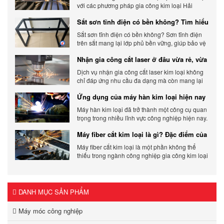
với các phương pháp gia công kim loại Hải
Phòng hiện đại và chất lượng.
Sắt sơn tĩnh điện có bền không? Tìm hiểu
chi tiết
Sắt sơn tĩnh điện có bền không? Sơn tĩnh điện
trên sắt mang lại lớp phủ bền vững, giúp bảo vệ
sản phẩm khỏi các yếu tố môi trường và tác
Nhận gia công cắt laser ở đâu vừa rẻ, vừa
động bên ngoài.
chất lượng
Dịch vụ nhận gia công cắt laser kim loại không
chỉ đáp ứng nhu cầu đa dạng mà còn mang lại
sự linh hoạt và chất lượng cho các sản phẩm.
Ứng dụng của máy hàn kim loại hiện nay
Máy hàn kim loại đã trở thành một công cụ quan
trọng trong nhiều lĩnh vực công nghiệp hiện nay.
Cơ Khí Trường Thịnh - Địa điểm cung cấp uy tín
Máy fiber cắt kim loại là gì? Đặc điểm của
máy fiber
Máy fiber cắt kim loại là một phần không thể
thiếu trong ngành công nghiệp gia công kim loại
hiện đại.
DANH MỤC SẢN PHẨM
Máy móc công nghiệp