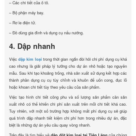
– Các chi tiết của ô tô.
– Bộ phận máy bay.
– Rơ le điện tử.
– Đồ dùng gia đình và dụng cụ nấu nướng.
4. Dập nhanh
Việc
dập kim loại
trong thời gian ngắn đòi hỏi chi phí dụng cụ khá
cao nhưng là giải pháp lý tưởng cho dự án nhỏ hoặc tạo nguyên
mẫu. Sau khi tạo khoảng trống, nhà sản xuất sử dụng kết hợp các
thành phần dụng cụ cụ tùy chỉnh và khuôn để uốn cong, đục lỗ
hoặc khoan chi tiết tùy theo yêu cầu của sản phẩm.
Việc tạo hình chi tiết công phu và số lượng sản phẩm cần sản
xuất nhỏ có thể khiến chi phí sản xuất trên mỗi chi tiết khá cao.
Tuy nhiên, với một số trường hợp không mất phí dụng cụ sẽ giúp
quá trình dập nhanh tiết kiệm chi phí hơn trong nhiều dự án, đặc
biệt là những dự án yêu cầu quay vòng nhanh.
Trên đây là tìm hiểu về
dập đột kim loại tại Tiên Lãng
của chúng