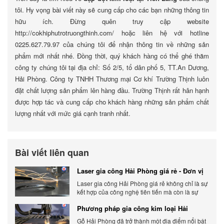
tôi. Hy vọng bài viết này sẽ cung cấp cho các bạn những thông tin
hữu ích. Đừng quên truy cập website
http://cokhiphutrotruongthinh.com/ hoặc liên hệ với hotline
0225.627.79.97 của chúng tôi để nhận thông tin về những sản
phẩm mới nhất nhé. Đồng thời, quý khách hàng có thể ghé thăm
công ty chúng tôi tại địa chỉ: Số 2/5, tổ dân phố 5, TT.An Dương,
Hải Phòng. Công ty TNHH Thương mại Cơ khí Trường Thịnh luôn
đặt chất lượng sản phẩm lên hàng đầu. Trường Thịnh rất hân hạnh
được hợp tác và cung cấp cho khách hàng những sản phẩm chất
lượng nhất với mức giá cạnh tranh nhất.
Bài viết liên quan
Laser gia công Hải Phòng giá rẻ - Đơn vị
gia công báo giá chính xác
Laser gia công Hải Phòng giá rẻ không chỉ là sự
kết hợp của công nghệ tiên tiến mà còn là sự
đáp ứng linh hoạt với nhu cầu đa dạng của
Phương pháp gia công kim loại Hải
khách hàng. Xem ngay nhé.
Phòng phổ biến hiện nay
Gỗ Hải Phòng đã trở thành một địa điểm nổi bật