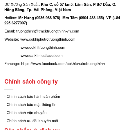
ĐC Xưởng Sản Xuất
: Khu C, số 57 km5, Lâm Sản, P.Sở Dầu, Q.
Hồng Bàng, Tp. Hải Phòng, Việt Nam
Hotline:
Mr Hưng (0936 988 978)- Mrs Tâm (0904 488 455)- VP (+84
225 6277997)
Email: truongthinh
@tmcktruongthinh-vn.com
Website:
www.cokhiphutrotruongthinh.com
www.cokhitruongthinh.com
www.catkimloailaser.com
Fanpage:
https://www.facebook.com/cokhiphutrotruongthinh
Chính sách công ty
- Chính sách bảo hành sản phẩm
- Chính sách bảo mật thông tin
- Chính sách vận chuyển
- Chính sách ưu đãi khuyến mãi