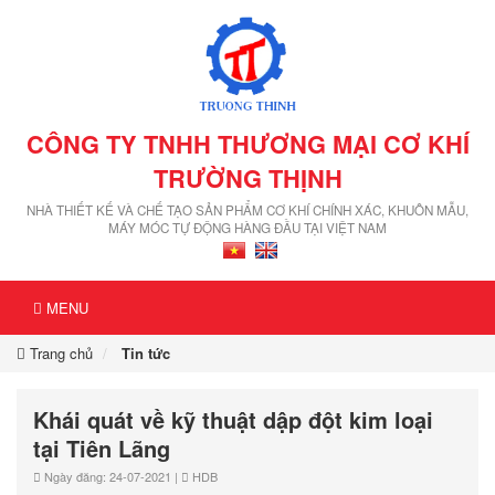
CÔNG TY TNHH THƯƠNG MẠI CƠ KHÍ
TRƯỜNG THỊNH
NHÀ THIẾT KẾ VÀ CHẾ TẠO SẢN PHẨM CƠ KHÍ CHÍNH XÁC, KHUÔN MẪU,
MÁY MÓC TỰ ĐỘNG HÀNG ĐẦU TẠI VIỆT NAM
MENU
Trang chủ
Tin tức
Khái quát về kỹ thuật dập đột kim loại
tại Tiên Lãng
Ngày đăng: 24-07-2021 |
HDB