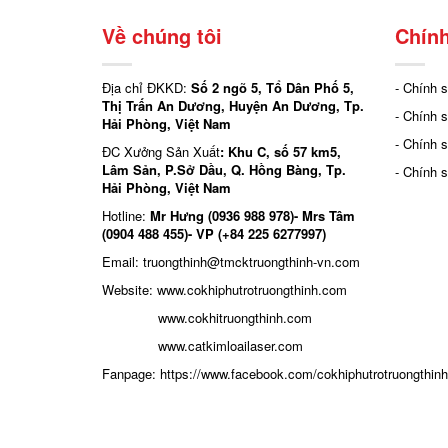
Về chúng tôi
Chính
Địa chỉ ĐKKD:
Số 2 ngõ 5, Tổ Dân Phố 5,
- Chính 
Thị Trấn An Dương, Huyện An Dương, Tp.
- Chính 
Hải Phòng, Việt Nam
- Chính 
ĐC Xưởng Sản Xuất
: Khu C, số 57 km5,
Lâm Sản, P.Sở Dầu, Q. Hồng Bàng, Tp.
- Chính 
Hải Phòng, Việt Nam
Hotline:
Mr Hưng (0936 988 978)- Mrs Tâm
(0904 488 455)- VP (+84 225 6277997)
Email: truongthinh
@tmcktruongthinh-vn.com
Website:
www.cokhiphutrotruongthinh.com
www.cokhitruongthinh.com
www.catkimloailaser.com
Fanpage:
https://www.facebook.com/cokhiphutrotruongthinh