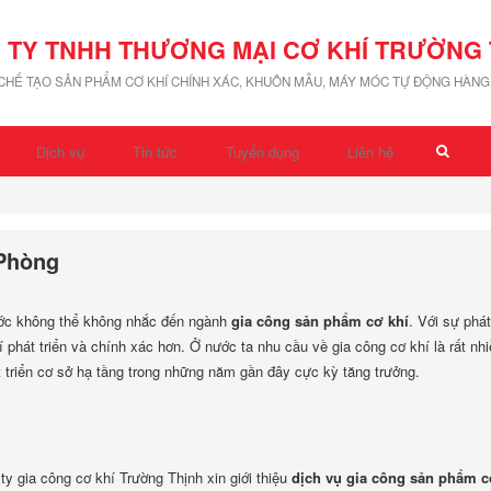
 TY TNHH THƯƠNG MẠI CƠ KHÍ TRƯỜNG 
 CHẾ TẠO SẢN PHẨM CƠ KHÍ CHÍNH XÁC, KHUÔN MẪU, MÁY MÓC TỰ ĐỘNG HÀNG 
Dịch vụ
Tin tức
Tuyển dụng
Liên hệ
 Phòng
ước không thể không nhắc đến ngành
gia công sản phẩm cơ khí
. Với sự phát
phát triển và chính xác hơn. Ở nước ta nhu cầu về gia công cơ khí là rất nh
t triển cơ sở hạ tầng trong những năm gần đây cực kỳ tăng trưởng.
y gia công cơ khí Trường Thịnh xin giới thiệu
dịch vụ
gia công sản phẩm c