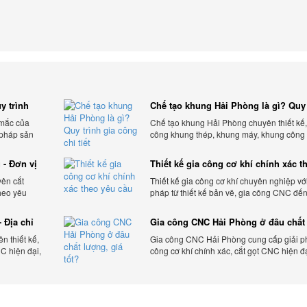
y trình
Chế tạo khung Hải Phòng là gì? Quy 
gia công chi tiết
 mắc của
Chế tạo khung Hải Phòng chuyên thiết kế,
 pháp sản
công khung thép, khung máy, khung công
theo yêu cầu, đảm bảo chính xác, bền chắc
ưu chi phí.
 - Đơn vị
Thiết kế gia công cơ khí chính xác t
yêu cầu
yên cắt
Thiết kế gia công cơ khí chuyên nghiệp với
heo yêu
pháp từ thiết kế bản vẽ, gia công CNC đế
 tối ưu chi
thiện sản phẩm, đảm bảo chính xác, chất 
và tiến độ.
 Địa chỉ
Gia công CNC Hải Phòng ở đâu chất
lượng, giá tốt?
 thiết kế,
Gia công CNC Hải Phòng cung cấp giải p
C hiện đại,
công cơ khí chính xác, cắt gọt CNC hiện đ
ạnh tranh.
bảo chất lượng, tiến độ và tối ưu chi phí sả