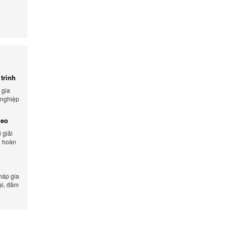
trình
 gia
 nghiệp
 và tối
heo
 giải
n hoàn
lượng
háp gia
ại, đảm
n xuất.