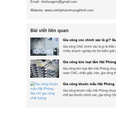
Email: nhuhungsm@gmail.com
Website: www.cokhiphutrotruongthinh.com
Bài viết liên quan
Gia công cnc chính xác là gì? Qu
chính xác, đẳng cấp
Gia công CNC chính xác là gì là thắc
nhiều doanh nghiệp khi tìm kiếm giải
xuất hiện đại có độ chính xác cao.
Gia công kim loại tấm Hải Phòng
gia công uy tín 2026
Gia công kim loại tấm Hải Phòng chu
laser CNC, chấn gấp, hàn, gia công t
cầu, đảm bảo chính xác, chất lượng và
phí.
Gia công khuôn mẫu Hải Phòng -
gia công chất lượng
Gia công khuôn mẫu Hải Phòng chuyên
chế tạo khuôn chính xác, gia công CN
đáp ứng nhanh, chất lượng cao, giá c