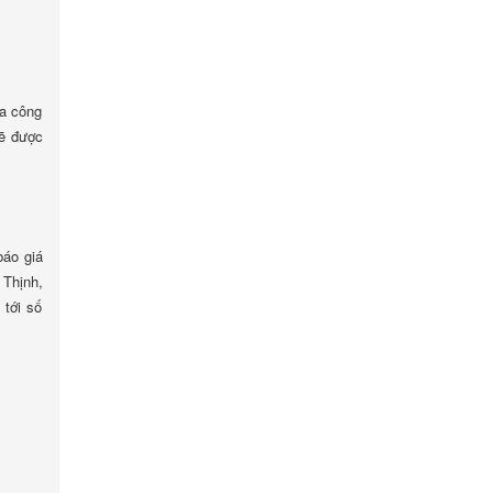
ia công
sẽ được
báo giá
 Thịnh,
 tới số