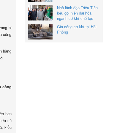
Nhà lãnh đạo Triều Tiên
kêu gọi hiện đại hóa
ngành cơ khí chế tạo
Gia công cơ khí tại Hải
rang bị
Phòng
ia công
ch hàng
ối.
a công
iển hơn
chưa có
ã, kiểu