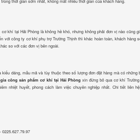
 trong thời gian sớm nhất, không mất nhiều thời gian của khách hàng.
 cơ khí tại Hải Phòng là không hề khó, nhưng không phải đơn vị nào cũng g
n với công ty cơ khí phụ trợ Trường Thịnh thì khác hoàn toàn, khách hàng 
khác so với các đơn vị bên ngoài.
 và kiểu dáng, mẫu mã và tùy thuộc theo số lượng đơn đặt hàng mà có những 
ề
gia công sản phẩm cơ khí tại Hải Phòng
xin đừng bỏ qua cơ khí Trường
ềm nhiệt huyết, phong cách làm việc chuyên nghiệp nhất. Chi tiết liên hệ
- 0225.627.79.97