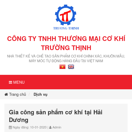
CÔNG TY TNHH THƯƠNG MẠI CƠ KHÍ
TRƯỜNG THỊNH
NHÀ THIẾT KẾ VÀ CHẾ TẠO SẢN PHẨM CƠ KHÍ CHÍNH XÁC, KHUÔN MẪU,
MÁY MÓC TỰ ĐỘNG HÀNG ĐẦU TẠI VIỆT NAM
MENU
Trang chủ
Dịch vụ
Gia công sản phẩm cơ khí tại Hải
Dương
Ngày đăng: 10-01-2020 |
Admin