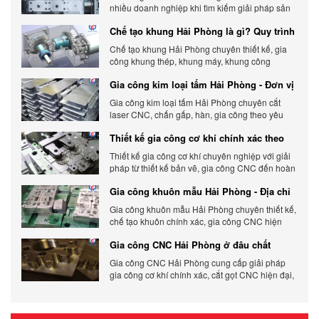
nhiều doanh nghiệp khi tìm kiếm giải pháp sản
xuất hiện đại có độ chính xác cao.
Chế tạo khung Hải Phòng là gì? Quy trình
gia công chi tiết
Chế tạo khung Hải Phòng chuyên thiết kế, gia
công khung thép, khung máy, khung công
nghiệp theo yêu cầu, đảm bảo chính xác, bền
Gia công kim loại tấm Hải Phòng - Đơn vị
chắc và tối ưu chi phí.
gia công uy tín 2026
Gia công kim loại tấm Hải Phòng chuyên cắt
laser CNC, chấn gấp, hàn, gia công theo yêu
cầu, đảm bảo chính xác, chất lượng và tối ưu chi
Thiết kế gia công cơ khí chính xác theo
phí.
yêu cầu
Thiết kế gia công cơ khí chuyên nghiệp với giải
pháp từ thiết kế bản vẽ, gia công CNC đến hoàn
thiện sản phẩm, đảm bảo chính xác, chất lượng
Gia công khuôn mẫu Hải Phòng - Địa chỉ
và tiến độ.
gia công chất lượng
Gia công khuôn mẫu Hải Phòng chuyên thiết kế,
chế tạo khuôn chính xác, gia công CNC hiện
đại, đáp ứng nhanh, chất lượng cao, giá cạnh
Gia công CNC Hải Phòng ở đâu chất
tranh.
lượng, giá tốt?
Gia công CNC Hải Phòng cung cấp giải pháp
gia công cơ khí chính xác, cắt gọt CNC hiện đại,
đảm bảo chất lượng, tiến độ và tối ưu chi phí sản
xuất.