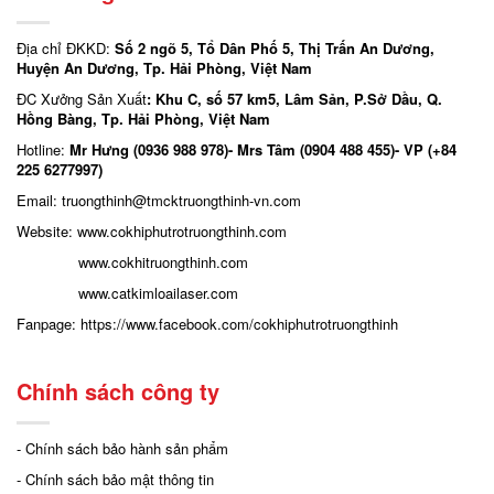
Địa chỉ ĐKKD:
Số 2 ngõ 5, Tổ Dân Phố 5, Thị Trấn An Dương,
Huyện An Dương, Tp. Hải Phòng, Việt Nam
ĐC Xưởng Sản Xuất
: Khu C, số 57 km5, Lâm Sản, P.Sở Dầu, Q.
Hồng Bàng, Tp. Hải Phòng, Việt Nam
Hotline:
Mr Hưng (0936 988 978)- Mrs Tâm (0904 488 455)- VP (+84
225 6277997)
Email: truongthinh
@tmcktruongthinh-vn.com
Website:
www.cokhiphutrotruongthinh.com
www.cokhitruongthinh.com
www.catkimloailaser.com
Fanpage:
https://www.facebook.com/cokhiphutrotruongthinh
Chính sách công ty
- Chính sách bảo hành sản phẩm
- Chính sách bảo mật thông tin