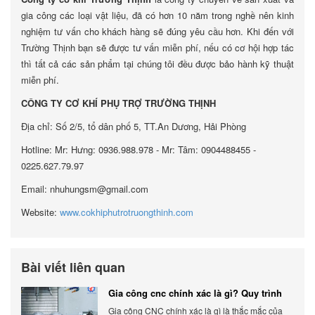
gia công các loại vật liệu, đã có hơn 10 năm trong nghề nên kinh
nghiệm tư vấn cho khách hàng sẽ đúng yêu cầu hơn. Khi đến với
Trường Thịnh bạn sẽ được tư vấn miễn phí, nếu có cơ hội hợp tác
thì tất cả các sản phẩm tại chúng tôi đều được bảo hành kỹ thuật
miễn phí.
CÔNG TY CƠ KHÍ PHỤ TRỢ TRƯỜNG THỊNH
Địa chỉ: Số 2/5, tổ dân phố 5, TT.An Dương, Hải Phòng
Hotline: Mr: Hưng: 0936.988.978 - Mr: Tâm: 0904488455 -
0225.627.79.97
Email: nhuhungsm@gmail.com
Website:
www.cokhiphutrotruongthinh.com
Bài viết liên quan
Gia công cnc chính xác là gì? Quy trình
chính xác, đẳng cấp
Gia công CNC chính xác là gì là thắc mắc của