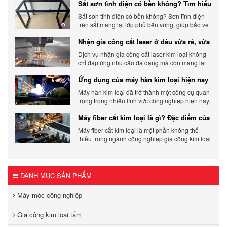
Sắt sơn tĩnh điện có bền không? Tìm hiểu
chi tiết
Sắt sơn tĩnh điện có bền không? Sơn tĩnh điện
trên sắt mang lại lớp phủ bền vững, giúp bảo vệ
sản phẩm khỏi các yếu tố môi trường và tác
Nhận gia công cắt laser ở đâu vừa rẻ, vừa
động bên ngoài.
chất lượng
Dịch vụ nhận gia công cắt laser kim loại không
chỉ đáp ứng nhu cầu đa dạng mà còn mang lại
sự linh hoạt và chất lượng cho các sản phẩm.
Ứng dụng của máy hàn kim loại hiện nay
Máy hàn kim loại đã trở thành một công cụ quan
trọng trong nhiều lĩnh vực công nghiệp hiện nay.
Cơ Khí Trường Thịnh - Địa điểm cung cấp uy tín
Máy fiber cắt kim loại là gì? Đặc điểm của
máy fiber
Máy fiber cắt kim loại là một phần không thể
thiếu trong ngành công nghiệp gia công kim loại
hiện đại.
DANH MỤC SẢN PHẨM
Máy móc công nghiệp
Gia công kim loại tấm