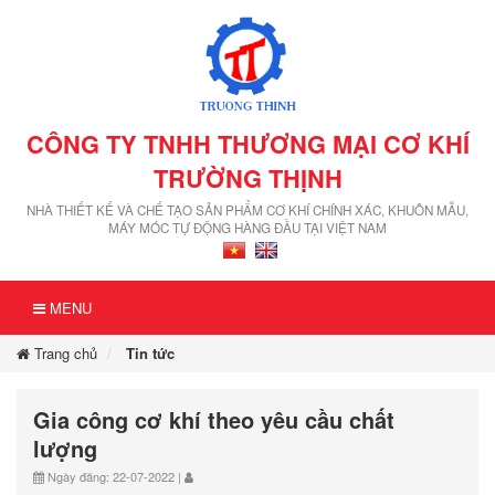
CÔNG TY TNHH THƯƠNG MẠI CƠ KHÍ
TRƯỜNG THỊNH
NHÀ THIẾT KẾ VÀ CHẾ TẠO SẢN PHẨM CƠ KHÍ CHÍNH XÁC, KHUÔN MẪU,
MÁY MÓC TỰ ĐỘNG HÀNG ĐẦU TẠI VIỆT NAM
MENU
Trang chủ
Tin tức
Gia công cơ khí theo yêu cầu chất
lượng
Ngày đăng: 22-07-2022 |