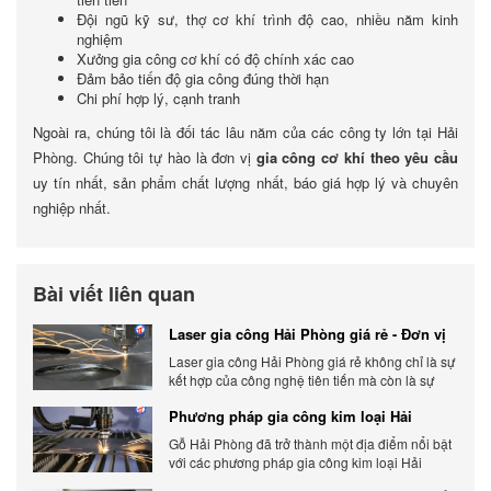
Đội ngũ kỹ sư, thợ cơ khí trình độ cao, nhiều năm kinh
nghiệm
Xưởng gia công cơ khí có độ chính xác cao
Đảm bảo tiến độ gia công đúng thời hạn
Chi phí hợp lý, cạnh tranh
Ngoài ra, chúng tôi là đối tác lâu năm của các công ty lớn tại Hải
Phòng. Chúng tôi tự hào là đơn vị
gia công cơ khí theo yêu cầu
uy tín nhất, sản phẩm chất lượng nhất, báo giá hợp lý và chuyên
nghiệp nhất.
Bài viết liên quan
Laser gia công Hải Phòng giá rẻ - Đơn vị
gia công báo giá chính xác
Laser gia công Hải Phòng giá rẻ không chỉ là sự
kết hợp của công nghệ tiên tiến mà còn là sự
đáp ứng linh hoạt với nhu cầu đa dạng của
Phương pháp gia công kim loại Hải
khách hàng. Xem ngay nhé.
Phòng phổ biến hiện nay
Gỗ Hải Phòng đã trở thành một địa điểm nổi bật
với các phương pháp gia công kim loại Hải
Phòng hiện đại và chất lượng.