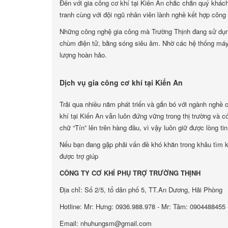
Đến với gia công cơ khí tại Kiến An chắc chắn quý khác
tranh cùng với đội ngũ nhân viên lành nghề kết hợp công
Những công nghệ gia công mà Trường Thịnh đang sử dụng:
chùm điện tử, bằng sóng siêu âm. Nhờ các hệ thống máy
lượng hoàn hảo.
Dịch vụ gia công cơ khí tại Kiến An
Trải qua nhiều năm phát triển và gắn bó với ngành nghề c
khí tại Kiến An vẫn luôn đứng vững trong thị trường và 
chữ “Tín” lên trên hàng đầu, vì vậy luôn giữ được lòng tin
Nếu bạn đang gặp phải vấn đề khó khăn trong khâu tìm k
được trợ giúp
CÔNG TY CƠ KHÍ PHỤ TRỢ TRƯỜNG THỊNH
Địa chỉ: Số 2/5, tổ dân phố 5, TT.An Dương, Hải Phòng
Hotline: Mr: Hưng: 0936.988.978 - Mr: Tâm: 0904488455 
Email: nhuhungsm@gmail.com