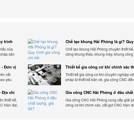
y trình
Chế tạo khung Hải Phòng là gì? Quy 
gia công chi tiết
 mắc của
Chế tạo khung Hải Phòng chuyên thiết kế,
 pháp sản
công khung thép, khung máy, khung công
theo yêu cầu, đảm bảo chính xác, bền chắc
ưu chi phí.
 - Đơn vị
Thiết kế gia công cơ khí chính xác t
yêu cầu
yên cắt
Thiết kế gia công cơ khí chuyên nghiệp với
heo yêu
pháp từ thiết kế bản vẽ, gia công CNC đế
 tối ưu chi
thiện sản phẩm, đảm bảo chính xác, chất 
và tiến độ.
 Địa chỉ
Gia công CNC Hải Phòng ở đâu chất
lượng, giá tốt?
 thiết kế,
Gia công CNC Hải Phòng cung cấp giải p
C hiện đại,
công cơ khí chính xác, cắt gọt CNC hiện đ
ạnh tranh.
bảo chất lượng, tiến độ và tối ưu chi phí sả