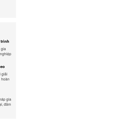
trình
 gia
 nghiệp
 và tối
heo
 giải
n hoàn
lượng
háp gia
ại, đảm
n xuất.