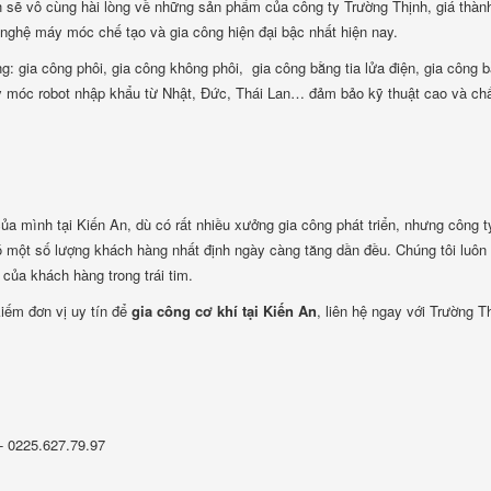
h sẽ vô cùng hài lòng về những sản phẩm của công ty Trường Thịnh, giá thàn
 nghệ máy móc chế tạo và gia công hiện đại bậc nhất hiện nay.
 gia công phôi, gia công không phôi, gia công bằng tia lửa điện, gia công 
 móc robot nhập khẩu từ Nhật, Đức, Thái Lan… đảm bảo kỹ thuật cao và ch
ủa mình tại Kiến An, dù có rất nhiều xưởng gia công phát triển, nhưng công t
có một số lượng khách hàng nhất định ngày càng tăng dần đều. Chúng tôi luôn
 của khách hàng trong trái tim.
iếm đơn vị uy tín để
gia công cơ khí tại Kiến An
, liên hệ ngay với Trường T
- 0225.627.79.97