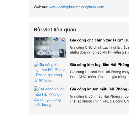
Website:
www.cokhiphutrotruongthinh.com
Bài viết liên quan
Gia công cnc chính xác là gì? Qu
chính xác, đẳng cấp
Gia công CNC chính xác là gì là thắc
nhiều doanh nghiệp khi tìm kiếm giải
xuất hiện đại có độ chính xác cao.
Gia công kim loại tấm Hải Phòng
gia công uy tín 2026
Gia công kim loại tấm Hải Phòng chu
laser CNC, chấn gấp, hàn, gia công t
cầu, đảm bảo chính xác, chất lượng và
phí.
Gia công khuôn mẫu Hải Phòng -
gia công chất lượng
Gia công khuôn mẫu Hải Phòng chuyên
chế tạo khuôn chính xác, gia công CN
đáp ứng nhanh, chất lượng cao, giá c