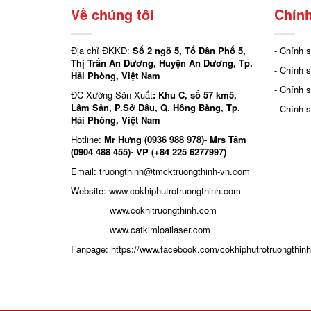
Về chúng tôi
Chính
Địa chỉ ĐKKD:
Số 2 ngõ 5, Tổ Dân Phố 5,
- Chính 
Thị Trấn An Dương, Huyện An Dương, Tp.
- Chính 
Hải Phòng, Việt Nam
- Chính 
ĐC Xưởng Sản Xuất
: Khu C, số 57 km5,
Lâm Sản, P.Sở Dầu, Q. Hồng Bàng, Tp.
- Chính 
Hải Phòng, Việt Nam
Hotline:
Mr Hưng (0936 988 978)- Mrs Tâm
(0904 488 455)- VP (+84 225 6277997)
Email: truongthinh
@tmcktruongthinh-vn.com
Website:
www.cokhiphutrotruongthinh.com
www.cokhitruongthinh.com
www.catkimloailaser.com
Fanpage:
https://www.facebook.com/cokhiphutrotruongthinh