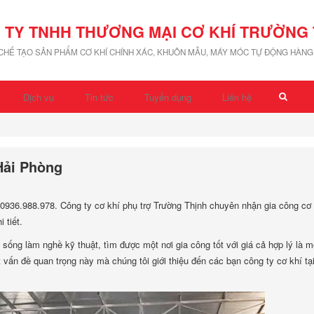
 TY TNHH THƯƠNG MẠI CƠ KHÍ TRƯỜNG 
 CHẾ TẠO SẢN PHẨM CƠ KHÍ CHÍNH XÁC, KHUÔN MẪU, MÁY MÓC TỰ ĐỘNG HÀNG 
Dịch vụ
Tin tức
Tuyển dụng
Liên hệ
Hải Phòng
: 0936.988.978. Công ty cơ khí phụ trợ Trường Thịnh chuyên nhận gia công cơ 
 tiết.
 sống làm nghề kỹ thuật, tìm được một nơi gia công tốt với giá cả hợp lý là m
 vấn đề quan trọng này mà chúng tôi giới thiệu đến các bạn công ty cơ khí tạ