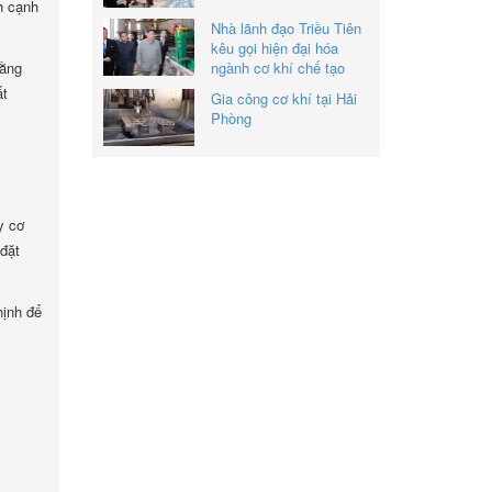
h cạnh
Nhà lãnh đạo Triều Tiên
kêu gọi hiện đại hóa
bằng
ngành cơ khí chế tạo
ất
Gia công cơ khí tại Hải
Phòng
y cơ
 đặt
hịnh để