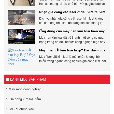
trên sắt mang lại lớp phủ bền vững, giúp bảo vệ
sản phẩm khỏi các yếu tố môi trường và tác
Nhận gia công cắt laser ở đâu vừa rẻ, vừa
động bên ngoài.
chất lượng
Dịch vụ nhận gia công cắt laser kim loại không
chỉ đáp ứng nhu cầu đa dạng mà còn mang lại
sự linh hoạt và chất lượng cho các sản phẩm.
Ứng dụng của máy hàn kim loại hiện nay
Máy hàn kim loại đã trở thành một công cụ quan
trọng trong nhiều lĩnh vực công nghiệp hiện nay.
Cơ Khí Trường Thịnh - Địa điểm cung cấp uy tín
Máy fiber cắt kim loại là gì? Đặc điểm của
máy fiber
Máy fiber cắt kim loại là một phần không thể
thiếu trong ngành công nghiệp gia công kim loại
hiện đại.
DANH MỤC SẢN PHẨM
Máy móc công nghiệp
Gia công kim loại tấm
Cơ khí chính xác