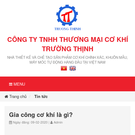
CÔNG TY TNHH THƯƠNG MẠI CƠ KHÍ
TRƯỜNG THỊNH
NHÀ THIẾT KẾ VÀ CHẾ TẠO SẢN PHẨM CƠ KHÍ CHÍNH XÁC, KHUÔN MẪU,
MÁY MÓC TỰ ĐỘNG HÀNG ĐẦU TẠI VIỆT NAM
MENU
Trang chủ
Tin tức
Gia công cơ khí là gì?
Ngày đăng: 09-02-2020 |
Admin