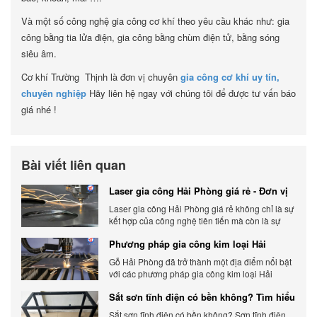
Và một số công nghệ gia công cơ khí theo yêu cầu khác như: gia
công bằng tia lửa điện, gia công bằng chùm điện tử, bằng sóng
siêu âm.
Cơ khí Trường Thịnh là đơn vị chuyên
gia công cơ khí uy tín,
chuyên nghiệp
Hãy liên hệ ngay với chúng tôi để được tư vấn báo
giá nhé !
Bài viết liên quan
Laser gia công Hải Phòng giá rẻ - Đơn vị
gia công báo giá chính xác
Laser gia công Hải Phòng giá rẻ không chỉ là sự
kết hợp của công nghệ tiên tiến mà còn là sự
đáp ứng linh hoạt với nhu cầu đa dạng của
Phương pháp gia công kim loại Hải
khách hàng. Xem ngay nhé.
Phòng phổ biến hiện nay
Gỗ Hải Phòng đã trở thành một địa điểm nổi bật
với các phương pháp gia công kim loại Hải
Phòng hiện đại và chất lượng.
Sắt sơn tĩnh điện có bền không? Tìm hiểu
chi tiết
Sắt sơn tĩnh điện có bền không? Sơn tĩnh điện