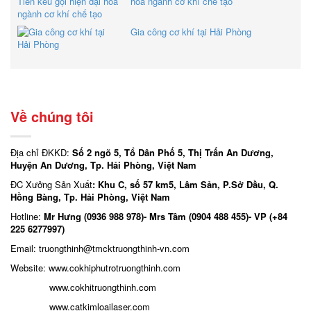
hóa ngành cơ khí chế tạo
Gia công cơ khí tại Hải Phòng
Về chúng tôi
Địa chỉ ĐKKD:
Số 2 ngõ 5, Tổ Dân Phố 5, Thị Trấn An Dương,
Huyện An Dương, Tp. Hải Phòng, Việt Nam
ĐC Xưởng Sản Xuất
: Khu C, số 57 km5, Lâm Sản, P.Sở Dầu, Q.
Hồng Bàng, Tp. Hải Phòng, Việt Nam
Hotline:
Mr Hưng (0936 988 978)- Mrs Tâm (0904 488 455)- VP (+84
225 6277997)
Email: truongthinh
@tmcktruongthinh-vn.com
Website:
www.cokhiphutrotruongthinh.com
www.cokhitruongthinh.com
www.catkimloailaser.com