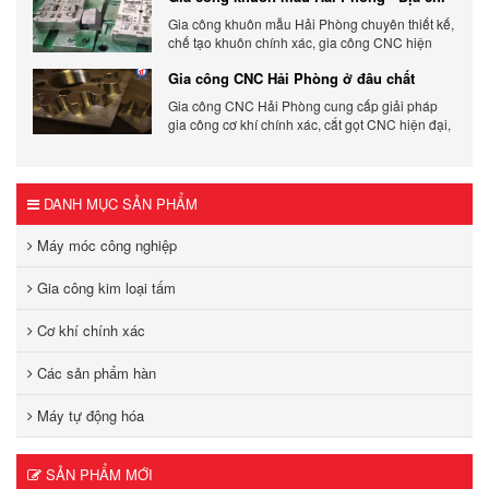
gia công chất lượng
Gia công khuôn mẫu Hải Phòng chuyên thiết kế,
chế tạo khuôn chính xác, gia công CNC hiện
đại, đáp ứng nhanh, chất lượng cao, giá cạnh
Gia công CNC Hải Phòng ở đâu chất
tranh.
lượng, giá tốt?
Gia công CNC Hải Phòng cung cấp giải pháp
gia công cơ khí chính xác, cắt gọt CNC hiện đại,
đảm bảo chất lượng, tiến độ và tối ưu chi phí sản
xuất.
DANH MỤC SẢN PHẨM
Máy móc công nghiệp
Gia công kim loại tấm
Cơ khí chính xác
Các sản phẩm hàn
Máy tự động hóa
SẢN PHẨM MỚI