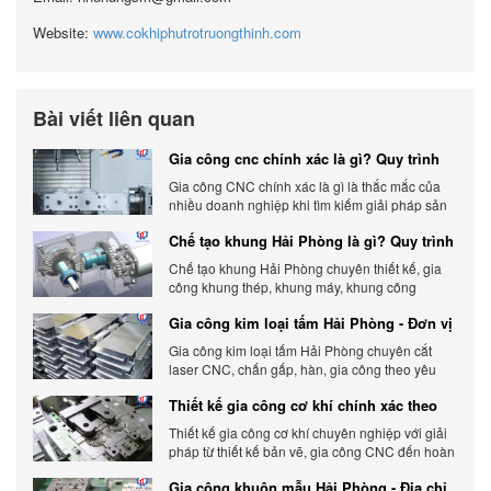
Website:
www.cokhiphutrotruongthinh.com
Bài viết liên quan
Gia công cnc chính xác là gì? Quy trình
chính xác, đẳng cấp
Gia công CNC chính xác là gì là thắc mắc của
nhiều doanh nghiệp khi tìm kiếm giải pháp sản
xuất hiện đại có độ chính xác cao.
Chế tạo khung Hải Phòng là gì? Quy trình
gia công chi tiết
Chế tạo khung Hải Phòng chuyên thiết kế, gia
công khung thép, khung máy, khung công
nghiệp theo yêu cầu, đảm bảo chính xác, bền
Gia công kim loại tấm Hải Phòng - Đơn vị
chắc và tối ưu chi phí.
gia công uy tín 2026
Gia công kim loại tấm Hải Phòng chuyên cắt
laser CNC, chấn gấp, hàn, gia công theo yêu
cầu, đảm bảo chính xác, chất lượng và tối ưu chi
Thiết kế gia công cơ khí chính xác theo
phí.
yêu cầu
Thiết kế gia công cơ khí chuyên nghiệp với giải
pháp từ thiết kế bản vẽ, gia công CNC đến hoàn
thiện sản phẩm, đảm bảo chính xác, chất lượng
Gia công khuôn mẫu Hải Phòng - Địa chỉ
và tiến độ.