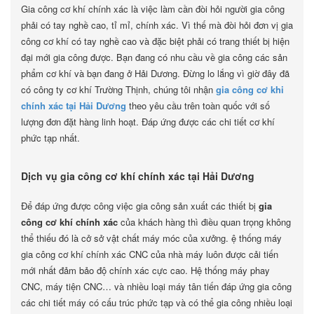
Gia công cơ khí chính xác là việc làm cần đòi hỏi người gia công
phải có tay nghề cao, tỉ mỉ, chính xác. Vì thế mà đòi hỏi đơn vị gia
công cơ khí có tay nghề cao và đặc biệt phải có trang thiết bị hiện
đại mới gia công được. Bạn đang có nhu cầu về gia công các sản
phẩm cơ khí và bạn đang ở Hải Dương. Đừng lo lắng vì giờ đây đã
có công ty cơ khí Trường Thịnh, chúng tôi nhận
gia công cơ khi
chính xác tại Hải Dương
theo yêu cầu trên toàn quốc với số
lượng đơn đặt hàng linh hoạt. Đáp ứng được các chi tiết cơ khí
phức tạp nhất.
Dịch vụ gia công cơ khí chính xác tại Hải Dương
Để đáp ứng được công việc gia công sản xuất các thiết bị
gia
công cơ khí chính xác
của khách hàng thì điều quan trọng không
thể thiếu đó là cở sở vật chất máy móc của xưởng. ệ thống máy
gia công cơ khí chính xác CNC của nhà máy luôn được cải tiến
mới nhất đảm bảo độ chính xác cực cao. Hệ thống máy phay
CNC, máy tiện CNC… và nhiều loại máy tân tiến đáp ứng gia công
các chi tiết máy có cấu trúc phức tạp và có thể gia công nhiều loại