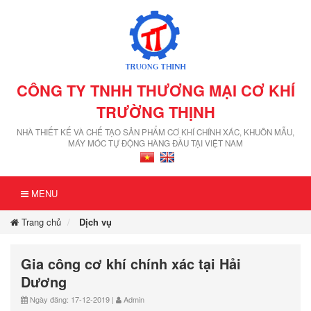
CÔNG TY TNHH THƯƠNG MẠI CƠ KHÍ
TRƯỜNG THỊNH
NHÀ THIẾT KẾ VÀ CHẾ TẠO SẢN PHẨM CƠ KHÍ CHÍNH XÁC, KHUÔN MẪU,
MÁY MÓC TỰ ĐỘNG HÀNG ĐẦU TẠI VIỆT NAM
MENU
Trang chủ
Dịch vụ
Gia công cơ khí chính xác tại Hải
Dương
Ngày đăng: 17-12-2019 |
Admin