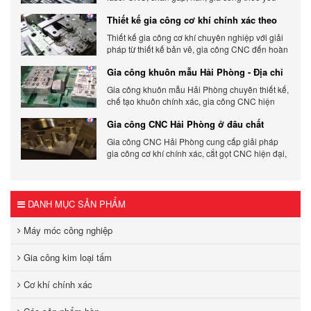
cầu, đảm bảo chính xác, chất lượng và tối ưu chi
Thiết kế gia công cơ khí chính xác theo
phí.
yêu cầu
Thiết kế gia công cơ khí chuyên nghiệp với giải
pháp từ thiết kế bản vẽ, gia công CNC đến hoàn
thiện sản phẩm, đảm bảo chính xác, chất lượng
Gia công khuôn mẫu Hải Phòng - Địa chỉ
và tiến độ.
gia công chất lượng
Gia công khuôn mẫu Hải Phòng chuyên thiết kế,
chế tạo khuôn chính xác, gia công CNC hiện
đại, đáp ứng nhanh, chất lượng cao, giá cạnh
Gia công CNC Hải Phòng ở đâu chất
tranh.
lượng, giá tốt?
Gia công CNC Hải Phòng cung cấp giải pháp
gia công cơ khí chính xác, cắt gọt CNC hiện đại,
đảm bảo chất lượng, tiến độ và tối ưu chi phí sản
xuất.
DANH MỤC SẢN PHẨM
Máy móc công nghiệp
Gia công kim loại tấm
Cơ khí chính xác