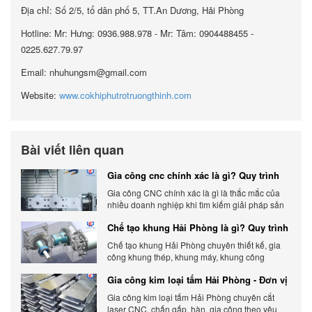
Địa chỉ: Số 2/5, tổ dân phố 5, TT.An Dương, Hải Phòng
Hotline: Mr: Hưng: 0936.988.978 - Mr: Tâm: 0904488455 -
0225.627.79.97
Email: nhuhungsm@gmail.com
Website:
www.cokhiphutrotruongthinh.com
Bài viết liên quan
Gia công cnc chính xác là gì? Quy trình
chính xác, đẳng cấp
Gia công CNC chính xác là gì là thắc mắc của
nhiều doanh nghiệp khi tìm kiếm giải pháp sản
xuất hiện đại có độ chính xác cao.
Chế tạo khung Hải Phòng là gì? Quy trình
gia công chi tiết
Chế tạo khung Hải Phòng chuyên thiết kế, gia
công khung thép, khung máy, khung công
nghiệp theo yêu cầu, đảm bảo chính xác, bền
Gia công kim loại tấm Hải Phòng - Đơn vị
chắc và tối ưu chi phí.
gia công uy tín 2026
Gia công kim loại tấm Hải Phòng chuyên cắt
laser CNC, chấn gấp, hàn, gia công theo yêu