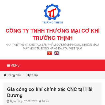
CÔNG TY TNHH THƯƠNG MẠI CƠ KHÍ
TRƯỜNG THỊNH
NHÀ THIẾT KẾ VÀ CHẾ TẠO SẢN PHẨM CƠ KHÍ CHÍNH XÁC, KHUÔN MẪU,
MÁY MÓC TỰ ĐỘNG HÀNG ĐẦU TẠI VIỆT NAM
MENU
Trang chủ
Dịch vụ
Gia công cơ khí chính xác CNC tại Hải
Dương
Ngày đăng: 07-02-2020 |
Admin