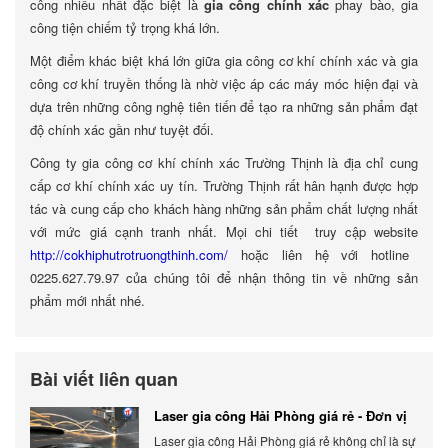
công nhiều nhất đặc biệt là
gia công chính xác
phay bào, gia
công tiện chiếm tỷ trọng khá lớn.
Một điểm khác biệt khá lớn giữa gia công cơ khí chính xác và gia
công cơ khí truyền thống là nhờ việc áp các máy móc hiện đại và
dựa trên những công nghệ tiên tiến để tạo ra những sản phẩm đạt
độ chính xác gần như tuyệt đối.
Công ty gia công cơ khí chính xác Trường Thịnh là địa chỉ cung
cấp cơ khí chính xác uy tín. Trường Thịnh rất hân hạnh được hợp
tác và cung cấp cho khách hàng những sản phẩm chất lượng nhất
với mức giá cạnh tranh nhất. Mọi chi tiết truy cập website
http://cokhiphutrotruongthinh.com/
hoặc liên hệ với hotline
0225.627.79.97 của chúng tôi để nhận thông tin về những sản
phẩm mới nhất nhé.
Bài viết liên quan
Laser gia công Hải Phòng giá rẻ - Đơn vị
gia công báo giá chính xác
Laser gia công Hải Phòng giá rẻ không chỉ là sự