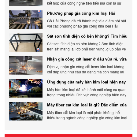
kết hợp của công nghệ tiên tiến mà còn là sự
đáp ứng linh hoạt với nhu cầu đa dạng của
Phương pháp gia công kim loại Hải
khách hàng. Xem ngay nhé.
Phòng phổ biến hiện nay
Gỗ Hải Phòng đã trở thành một địa điểm nổi bật
với các phương pháp gia công kim loại Hải
Phòng hiện đại và chất lượng.
Sắt sơn tĩnh điện có bền không? Tìm hiểu
chi tiết
Sắt sơn tĩnh điện có bền không? Sơn tĩnh điện
trên sắt mang lại lớp phủ bền vững, giúp bảo vệ
sản phẩm khỏi các yếu tố môi trường và tác
Nhận gia công cắt laser ở đâu vừa rẻ, vừa
động bên ngoài.
chất lượng
Dịch vụ nhận gia công cắt laser kim loại không
chỉ đáp ứng nhu cầu đa dạng mà còn mang lại
sự linh hoạt và chất lượng cho các sản phẩm.
Ứng dụng của máy hàn kim loại hiện nay
Máy hàn kim loại đã trở thành một công cụ quan
trọng trong nhiều lĩnh vực công nghiệp hiện nay.
Cơ Khí Trường Thịnh - Địa điểm cung cấp uy tín
Máy fiber cắt kim loại là gì? Đặc điểm của
máy fiber
Máy fiber cắt kim loại là một phần không thể
thiếu trong ngành công nghiệp gia công kim loại
hiện đại.