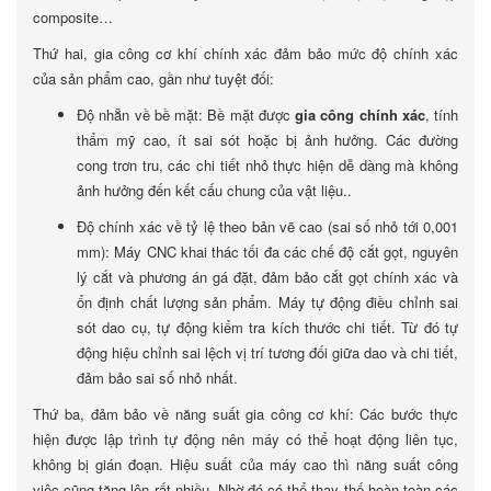
composite…
Thứ hai, gia công cơ khí chính xác đảm bảo mức độ chính xác
của sản phẩm cao, gần như tuyệt đối:
Độ nhẵn về bề mặt: Bề mặt được
gia công chính xác
, tính
thẩm mỹ cao, ít sai sót hoặc bị ảnh hưởng. Các đường
cong trơn tru, các chi tiết nhỏ thực hiện dễ dàng mà không
ảnh hưởng đến kết cấu chung của vật liệu..
Độ chính xác về tỷ lệ theo bản vẽ cao (sai số nhỏ tới 0,001
mm): Máy CNC khai thác tối đa các chế độ cắt gọt, nguyên
lý cắt và phương án gá đặt, đảm bảo cắt gọt chính xác và
ổn định chất lượng sản phẩm. Máy tự động điều chỉnh sai
sót dao cụ, tự động kiểm tra kích thước chi tiết. Từ đó tự
động hiệu chỉnh sai lệch vị trí tương đối giữa dao và chi tiết,
đảm bảo sai số nhỏ nhất.
Thứ ba, đảm bảo về năng suất gia công cơ khí: Các bước thực
hiện được lập trình tự động nên máy có thể hoạt động liên tục,
không bị gián đoạn. Hiệu suất của máy cao thì năng suất công
việc cũng tăng lên rất nhiều. Nhờ đó có thể thay thế hoàn toàn các