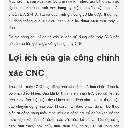
Mục đích là sản xuất các bộ phận cơ khí phức tạp bằng cách sử
dụng các chương trình viết bằng ký hiệu chuyên biệt theo tiêu
chuẩn EIA-274-D. Tất cả quá trình gia công cơ khí được thực hiện
tự động thông qua sự điều khiển của kỹ thuật viên trên máy vi
tính.
Do gia công cơ khí chính xác là việc sử dụng các máy CNC nên
nó còn có tên gọi là gia công bằng máy CNC.
Lợi ích của gia công chính
xác CNC
Thứ nhất, máy CNC hoạt động nhờ các lệnh mã hóa nhận được từ
bộ phận điều khiển. Sau khi kỹ thuật viên nhập trực tiếp dữ liệu số
trên máy tính, bộ phận điều khiển sẽ ra lệnh cho thiết bị thực hiện
các chuyển động như bào, khoan, mài, dao, phay, tiện… Do thực
hiện tự động bằng máy móc nên gia công cơ khí chính xác có thể
thực hiện với hầu hết được các vật liệu, kể cả vật liệu độ cứng
cao. Như thép, inox, thủy tinh, than chì, nhựa, vật liệu tổng hợp