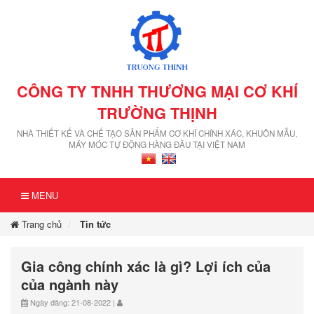
CÔNG TY TNHH THƯƠNG MẠI CƠ KHÍ
TRƯỜNG THỊNH
NHÀ THIẾT KẾ VÀ CHẾ TẠO SẢN PHẨM CƠ KHÍ CHÍNH XÁC, KHUÔN MẪU,
MÁY MÓC TỰ ĐỘNG HÀNG ĐẦU TẠI VIỆT NAM
MENU
Trang chủ
Tin tức
Gia công chính xác là gì? Lợi ích của
của ngành này
Ngày đăng: 21-08-2022 |