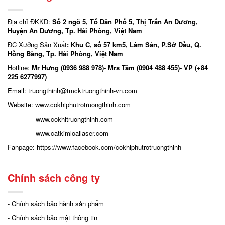
Địa chỉ ĐKKD:
Số 2 ngõ 5, Tổ Dân Phố 5, Thị Trấn An Dương,
Huyện An Dương, Tp. Hải Phòng, Việt Nam
ĐC Xưởng Sản Xuất
: Khu C, số 57 km5, Lâm Sản, P.Sở Dầu, Q.
Hồng Bàng, Tp. Hải Phòng, Việt Nam
Hotline:
Mr Hưng (0936 988 978)- Mrs Tâm (0904 488 455)- VP (+84
225 6277997)
Email: truongthinh
@tmcktruongthinh-vn.com
Website:
www.cokhiphutrotruongthinh.com
www.cokhitruongthinh.com
www.catkimloailaser.com
Fanpage:
https://www.facebook.com/cokhiphutrotruongthinh
Chính sách công ty
- Chính sách bảo hành sản phẩm
- Chính sách bảo mật thông tin