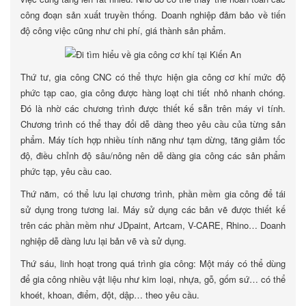
công đoạn sản xuất truyền thống. Doanh nghiệp đảm bảo về tiến
độ công việc cũng như chi phí, giá thành sản phẩm.
Thứ tư, gia công CNC có thể thực hiện gia công cơ khí mức độ
phức tạp cao, gia công được hàng loạt chi tiết nhỏ nhanh chóng.
Đó là nhờ các chương trình được thiết kế sẵn trên máy vi tính.
Chương trình có thể thay đổi dễ dàng theo yêu cầu của từng sản
phẩm. Máy tích hợp nhiều tính năng như tạm dừng, tăng giảm tốc
độ, điều chỉnh độ sâu/nông nên dễ dàng gia công các sản phẩm
phức tạp, yêu cầu cao.
Thứ năm, có thể lưu lại chương trình, phần mềm gia công để tái
sử dụng trong tương lai. Máy sử dụng các bản vẽ được thiết kế
trên các phần mềm như JDpaint, Artcam, V-CARE, Rhino… Doanh
nghiệp dễ dàng lưu lại bản vẽ và sử dụng.
Thứ sáu, linh hoạt trong quá trình gia công: Một máy có thể dùng
để gia công nhiều vật liệu như kim loại, nhựa, gỗ, gốm sứ… có thể
khoét, khoan, điểm, đột, dập… theo yêu cầu.