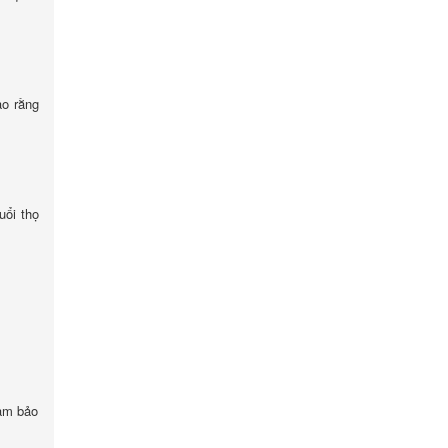
ảo rằng
uổi thọ
đảm bảo