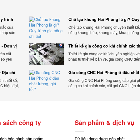
y trình
Chế tạo khung Hải Phòng là gì? Quy 
gia công chi tiết
 mắc của
Chế tạo khung Hải Phòng chuyên thiết kế,
 pháp sản
công khung thép, khung máy, khung công
theo yêu cầu, đảm bảo chính xác, bền chắc
ưu chi phí.
 - Đơn vị
Thiết kế gia công cơ khí chính xác t
yêu cầu
yên cắt
Thiết kế gia công cơ khí chuyên nghiệp với
heo yêu
pháp từ thiết kế bản vẽ, gia công CNC đế
 tối ưu chi
thiện sản phẩm, đảm bảo chính xác, chất 
và tiến độ.
 Địa chỉ
Gia công CNC Hải Phòng ở đâu chất
lượng, giá tốt?
 thiết kế,
Gia công CNC Hải Phòng cung cấp giải p
C hiện đại,
công cơ khí chính xác, cắt gọt CNC hiện đ
ạnh tranh.
bảo chất lượng, tiến độ và tối ưu chi phí sả
 sách công ty
Sản phẩm & dịch vụ
sách bảo hành sản phẩm
Dữ liệu đang được cập nhật ...