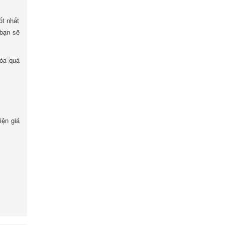
ốt nhất
 bạn sẽ
hóa quá
iện giá