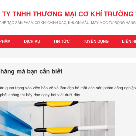
 TY TNHH THƯƠNG MẠI CƠ KHÍ TRƯỜNG 
 CHẾ TẠO SẢN PHẨM CƠ KHÍ CHÍNH XÁC, KHUÔN MẪU, MÁY MÓC TỰ ĐỘNG HÀNG 
 PHẨM
DỊCH VỤ
TIN TỨC
TUYỂN DỤNG
LIÊN H
 chăng mà bạn cần biết
hần quan trọng vào việc bảo vệ và làm đẹp bề mặt các sản phẩm công nghiệp
 phải chăng thì hãy đọc ngay bài viết dưới đây.