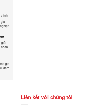
trình
 gia
 nghiệp
 và tối
heo
 giải
n hoàn
lượng
háp gia
ại, đảm
n xuất.
Liên kết với chúng tôi