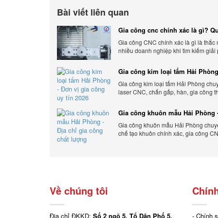
Bài viết liên quan
Gia công cnc chính xác là gì? Qu
chính xác, đẳng cấp
Gia công CNC chính xác là gì là thắc
nhiều doanh nghiệp khi tìm kiếm giải
xuất hiện đại có độ chính xác cao.
Gia công kim loại tấm Hải Phòng
gia công uy tín 2026
Gia công kim loại tấm Hải Phòng chu
laser CNC, chấn gấp, hàn, gia công t
cầu, đảm bảo chính xác, chất lượng và
phí.
Gia công khuôn mẫu Hải Phòng -
gia công chất lượng
Gia công khuôn mẫu Hải Phòng chuyên
chế tạo khuôn chính xác, gia công CN
đáp ứng nhanh, chất lượng cao, giá c
Về chúng tôi
Chính
Địa chỉ ĐKKD:
Số 2 ngõ 5, Tổ Dân Phố 5,
- Chính 