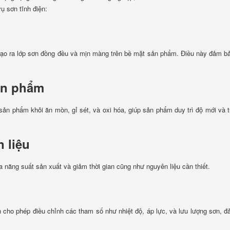
vụ sơn tĩnh điện:
 tạo ra lớp sơn đồng đều và mịn màng trên bề mặt sản phẩm. Điều này đảm b
sản phẩm
ản phẩm khỏi ăn mòn, gỉ sét, và oxi hóa, giúp sản phẩm duy trì độ mới và t
n liệu
óa năng suất sản xuất và giảm thời gian cũng như nguyên liệu cần thiết.
ện cho phép điều chỉnh các tham số như nhiệt độ, áp lực, và lưu lượng sơn, 