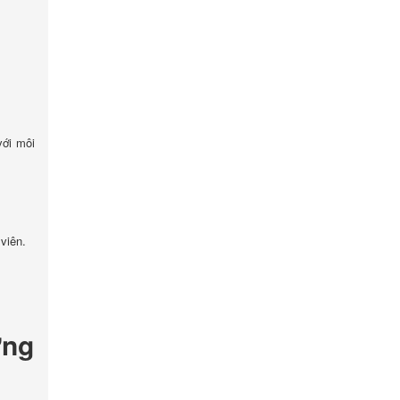
với môi
 viên.
ờng