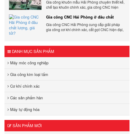
Gia công khuôn mẫu Hải Phòng chuyên thiết kế,
chế tạo khuôn chính xác, gia công CNC hiện
đại, đáp ứng nhanh, chất lượng cao, giá cạnh
Gia công CNC Hải Phòng ở đâu chất
tranh.
lượng, giá tốt?
Gia công CNC Hải Phòng cung cấp giải pháp
gia công cơ khí chính xác, cắt gọt CNC hiện đại,
đảm bảo chất lượng, tiến độ và tối ưu chi phí sản
xuất.
DANH MỤC SẢN PHẨM
Máy móc công nghiệp
Gia công kim loại tấm
Cơ khí chính xác
Các sản phẩm hàn
Máy tự động hóa
SẢN PHẨM MỚI