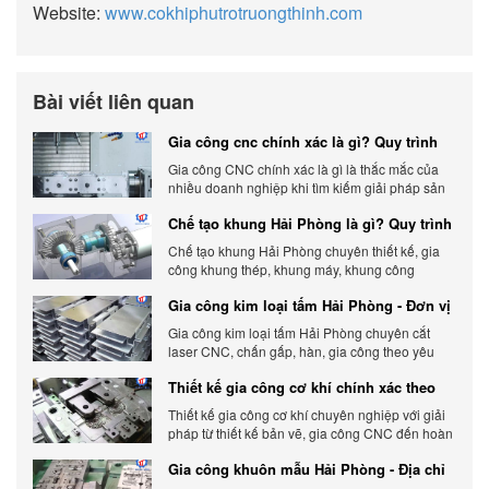
Website:
www.cokhiphutrotruongthinh.com
Bài viết liên quan
Gia công cnc chính xác là gì? Quy trình
chính xác, đẳng cấp
Gia công CNC chính xác là gì là thắc mắc của
nhiều doanh nghiệp khi tìm kiếm giải pháp sản
xuất hiện đại có độ chính xác cao.
Chế tạo khung Hải Phòng là gì? Quy trình
gia công chi tiết
Chế tạo khung Hải Phòng chuyên thiết kế, gia
công khung thép, khung máy, khung công
nghiệp theo yêu cầu, đảm bảo chính xác, bền
Gia công kim loại tấm Hải Phòng - Đơn vị
chắc và tối ưu chi phí.
gia công uy tín 2026
Gia công kim loại tấm Hải Phòng chuyên cắt
laser CNC, chấn gấp, hàn, gia công theo yêu
cầu, đảm bảo chính xác, chất lượng và tối ưu chi
Thiết kế gia công cơ khí chính xác theo
phí.
yêu cầu
Thiết kế gia công cơ khí chuyên nghiệp với giải
pháp từ thiết kế bản vẽ, gia công CNC đến hoàn
thiện sản phẩm, đảm bảo chính xác, chất lượng
Gia công khuôn mẫu Hải Phòng - Địa chỉ
và tiến độ.
gia công chất lượng