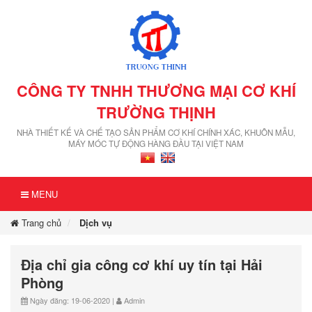
CÔNG TY TNHH THƯƠNG MẠI CƠ KHÍ
TRƯỜNG THỊNH
NHÀ THIẾT KẾ VÀ CHẾ TẠO SẢN PHẨM CƠ KHÍ CHÍNH XÁC, KHUÔN MẪU,
MÁY MÓC TỰ ĐỘNG HÀNG ĐẦU TẠI VIỆT NAM
MENU
Trang chủ
Dịch vụ
Địa chỉ gia công cơ khí uy tín tại Hải
Phòng
Ngày đăng: 19-06-2020 |
Admin