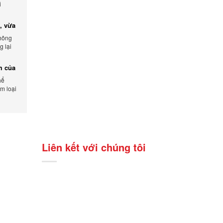
i
, vừa
không
 lại
ẩm.
ểm của
hể
m loại
Liên kết với chúng tôi