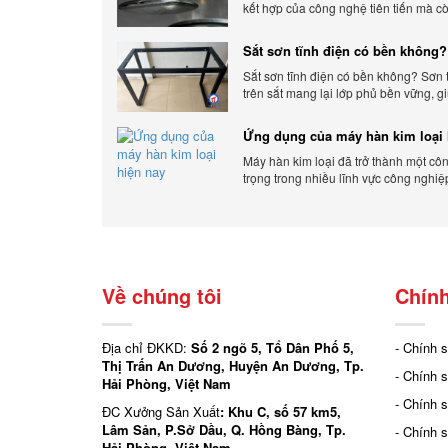
kết hợp của công nghệ tiên tiến mà c
ứng linh hoạt với nhu cầu đa dạng củ
hàng. Xem ngay nhé.
Sắt sơn tĩnh điện có bền không?
chi tiết
Sắt sơn tĩnh điện có bền không? Sơn 
trên sắt mang lại lớp phủ bền vững, g
sản phẩm khỏi các yếu tố môi trường 
bên ngoài.
Ứng dụng của máy hàn kim loại 
Máy hàn kim loại đã trở thành một cô
trọng trong nhiều lĩnh vực công nghiệ
Cơ Khí Trường Thịnh - Địa điểm cung 
Về chúng tôi
Chính
Địa chỉ ĐKKD:
Số 2 ngõ 5, Tổ Dân Phố 5,
- Chính 
Thị Trấn An Dương, Huyện An Dương, Tp.
- Chính 
Hải Phòng, Việt Nam
- Chính 
ĐC Xưởng Sản Xuất
: Khu C, số 57 km5,
Lâm Sản, P.Sở Dầu, Q. Hồng Bàng, Tp.
- Chính 
Hải Phòng, Việt Nam