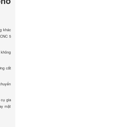
phổ
ng khác
g CNC 5
h không
ờng cắt
 chuyển
 cụ gia
hay mặt