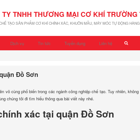
 TY TNHH THƯƠNG MẠI CƠ KHÍ TRƯỜNG 
 CHẾ TẠO SẢN PHẨM CƠ KHÍ CHÍNH XÁC, KHUÔN MẪU, MÁY MÓC TỰ ĐỘNG HÀNG 
Dịch vụ
Tin tức
Tuyển dụng
Liên hệ
i quận Đồ Sơn
ên vô cùng phổ biến trong các ngành công nghiệp chế tạo. Tuy nhiên, không 
ng chúng tôi đi tìm hiểu thông qua bài viết này nhé.
 chính xác tại quận Đồ Sơn