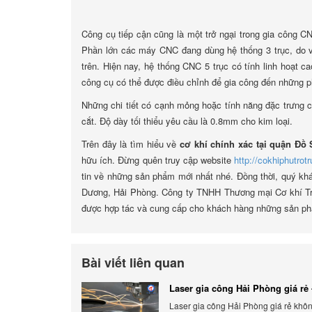
Công cụ tiếp cận cũng là một trở ngại trong gia công C
Phần lớn các máy CNC đang dùng hệ thống 3 trục, do vậ
trên. Hiện nay, hệ thống CNC 5 trục có tính linh hoạt ca
công cụ có thể được điều chỉnh để gia công đến những p
Những chi tiết có cạnh mỏng hoặc tính năng đặc trưng c
cắt. Độ dày tối thiểu yêu cầu là 0.8mm cho kim loại.
Trên đây là tìm hiểu về
cơ khí chính xác tại quận Đồ
hữu ích. Đừng quên truy cập website
http://cokhiphutrot
tin về những sản phẩm mới nhất nhé. Đồng thời, quý khác
Dương, Hải Phòng. Công ty TNHH Thương mại Cơ khí Trư
được hợp tác và cung cấp cho khách hàng những sản phẩ
Bài viết liên quan
Laser gia công Hải Phòng giá rẻ 
gia công báo giá chính xác
Laser gia công Hải Phòng giá rẻ khôn