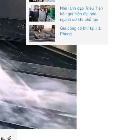
Nhà lãnh đạo Triều Tiên
kêu gọi hiện đại hóa
ngành cơ khí chế tạo
Gia công cơ khí tại Hải
Phòng