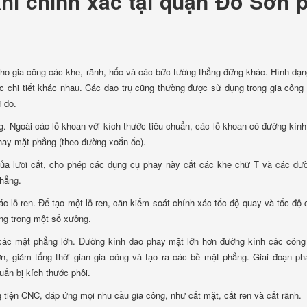
khí chính xác tại quận Đồ Sơn 
cho gia công các khe, rãnh, hốc và các bức tường thẳng đứng khác. Hình dạ
c chi tiết khác nhau. Các dao trụ cũng thường được sử dụng trong gia côn
 do.
g. Ngoài các lỗ khoan với kích thước tiêu chuẩn, các lỗ khoan có đường kín
phay mặt phẳng (theo đường xoắn ốc).
ủa lưỡi cắt, cho phép các dụng cụ phay này cắt các khe chữ T và các đư
thẳng.
 lỗ ren. Để tạo một lỗ ren, cần kiểm soát chính xác tốc độ quay và tốc độ
ng trong một số xưởng.
 các mặt phẳng lớn. Đường kính dao phay mặt lớn hơn đường kính các công
n, giảm tổng thời gian gia công và tạo ra các bề mặt phẳng. Giai đoạn p
ẩn bị kích thước phôi.
tiện CNC, đáp ứng mọi nhu cầu gia công, như cắt mặt, cắt ren và cắt rãnh.