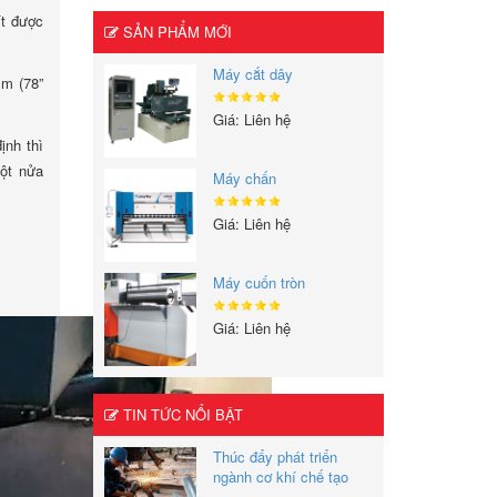
ít được
SẢN PHẨM MỚI
Máy cắt dây
mm (78”
Giá: Liên hệ
ịnh thì
một nửa
Máy chấn
Giá: Liên hệ
Máy cuốn tròn
Giá: Liên hệ
TIN TỨC NỔI BẬT
Thúc đẩy phát triển
ngành cơ khí chế tạo