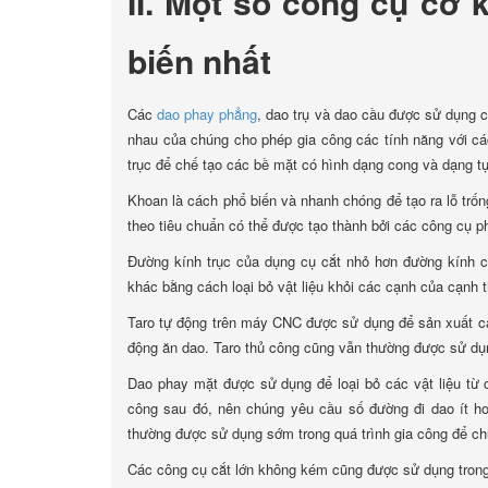
II. Một số công cụ cơ 
biến nhất
Các
dao phay phẳng
, dao trụ và dao cầu được sử dụng 
nhau của chúng cho phép gia công các tính năng với cá
trục để chế tạo các bề mặt có hình dạng cong và dạng tự
Khoan là cách phổ biến và nhanh chóng để tạo ra lỗ trốn
theo tiêu chuẩn có thể được tạo thành bởi các công cụ 
Đường kính trục của dụng cụ cắt nhỏ hơn đường kính c
khác bằng cách loại bỏ vật liệu khỏi các cạnh của cạnh 
Taro tự động trên máy CNC được sử dụng để sản xuất các
động ăn dao. Taro thủ công cũng vẫn thường được sử dụ
Dao phay mặt được sử dụng để loại bỏ các vật liệu từ
công sau đó, nên chúng yêu cầu số đường đi dao ít hơ
thường được sử dụng sớm trong quá trình gia công để chu
Các công cụ cắt lớn không kém cũng được sử dụng trong 