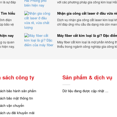
òn là sự đáp
với các phương pháp gia công kim loại Hả
a khách
Phòng hiện đại và chất lượng.
 Tìm hiểu
Nhận gia công cắt laser ở đâu vừa rẻ
chất lượng
tĩnh điện
Dịch vụ nhận gia công cắt laser kim loại 
iúp bảo vệ
chỉ đáp ứng nhu cầu đa dạng mà còn mang
và tác động
sự linh hoạt và chất lượng cho các sản ph
hiện nay
Máy fiber cắt kim loại là gì? Đặc đi
máy fiber
ng cụ quan
Máy fiber cắt kim loại là một phần không t
p hiện nay.
thiếu trong ngành công nghiệp gia công ki
cấp uy tín
hiện đại.
 sách công ty
Sản phẩm & dịch vụ
sách bảo hành sản phẩm
Dữ liệu đang được cập nhật ...
sách bảo mật thông tin
sách vận chuyển
sách ưu đãi khuyến mãi