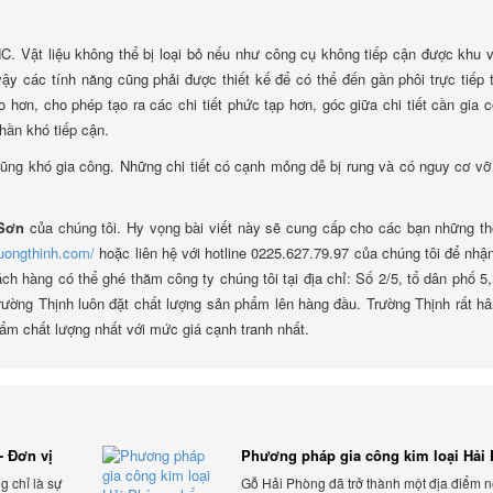
NC. Vật liệu không thể bị loại bỏ nếu như công cụ không tiếp cận được khu 
y các tính năng cũng phải được thiết kế để có thể đến gần phôi trực tiếp 
o hơn, cho phép tạo ra các chi tiết phức tạp hơn, góc giữa chi tiết cần gia 
hần khó tiếp cận.
ũng khó gia công. Những chi tiết có cạnh mỏng dễ bị rung và có nguy cơ vỡ
 Sơn
của chúng tôi. Hy vọng bài viết này sẽ cung cấp cho các bạn những th
ruongthinh.com/
hoặc liên hệ với hotline 0225.627.79.97 của chúng tôi để nhậ
h hàng có thể ghé thăm công ty chúng tôi tại địa chỉ: Số 2/5, tổ dân phố 5
ờng Thịnh luôn đặt chất lượng sản phẩm lên hàng đầu. Trường Thịnh rất h
m chất lượng nhất với mức giá cạnh tranh nhất.
- Đơn vị
Phương pháp gia công kim loại Hải
phổ biến hiện nay
g chỉ là sự
Gỗ Hải Phòng đã trở thành một địa điểm n