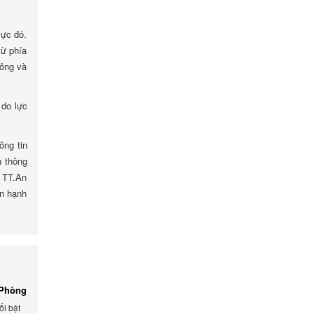
vực đó.
từ phía
công và
 do lực
ông tin
n thông
, TT.An
ân hạnh
 Phòng
ổi bật