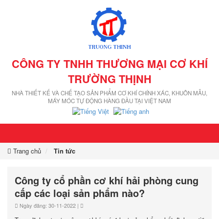
CÔNG TY TNHH THƯƠNG MẠI CƠ KHÍ
TRƯỜNG THỊNH
NHÀ THIẾT KẾ VÀ CHẾ TẠO SẢN PHẨM CƠ KHÍ CHÍNH XÁC, KHUÔN MẪU,
MÁY MÓC TỰ ĐỘNG HÀNG ĐẦU TẠI VIỆT NAM
Trang chủ
Tin tức
Công ty cổ phần cơ khí hải phòng cung
cấp các loại sản phẩm nào?
Ngày đăng: 30-11-2022 |