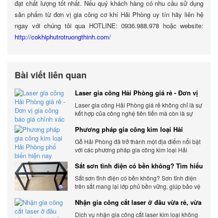
đạt chất lượng tốt nhất. Nếu quý khách hàng có nhu cầu sử dụng
sản phẩm từ đơn vị gia công cơ khí Hải Phòng uy tín hãy liên hệ
ngay với chúng tôi qua HOTLINE: 0936.988.978 hoặc website:
http://cokhiphutrotruongthinh.com/
Bài viết liên quan
Laser gia công Hải Phòng giá rẻ - Đơn vị
gia công báo giá chính xác
Laser gia công Hải Phòng giá rẻ không chỉ là sự
kết hợp của công nghệ tiên tiến mà còn là sự
đáp ứng linh hoạt với nhu cầu đa dạng của
Phương pháp gia công kim loại Hải
khách hàng. Xem ngay nhé.
Phòng phổ biến hiện nay
Gỗ Hải Phòng đã trở thành một địa điểm nổi bật
với các phương pháp gia công kim loại Hải
Phòng hiện đại và chất lượng.
Sắt sơn tĩnh điện có bền không? Tìm hiểu
chi tiết
Sắt sơn tĩnh điện có bền không? Sơn tĩnh điện
trên sắt mang lại lớp phủ bền vững, giúp bảo vệ
sản phẩm khỏi các yếu tố môi trường và tác
Nhận gia công cắt laser ở đâu vừa rẻ, vừa
động bên ngoài.
chất lượng
Dịch vụ nhận gia công cắt laser kim loại không