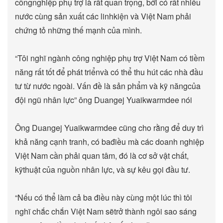
côngnghiệp phụ trợ là rất quan trọng, bởi có rất nhiều
nước cùng sản xuất các linhkiện và Việt Nam phải
chứng tỏ những thế mạnh của mình.
“Tôi nghĩ ngành công nghiệp phụ trợ Việt Nam có tiềm
năng rất tốt để phát triểnvà có thể thu hút các nhà đầu
tư từ nước ngoài. Vấn đề là sản phẩm và kỹ năngcủa
đội ngũ nhân lực” ông Duangej Yuaikwarmdee nói
Ông Duangej Yuaikwarmdee cũng cho rằng để duy trì
khả năng cạnh tranh, có bađiều mà các doanh nghiệp
Việt Nam cần phải quan tâm, đó là cơ sở vật chất,
kỹthuật của nguồn nhân lực, và sự kêu gọi đầu tư.
“Nếu có thể làm cả ba điều này cùng một lúc thì tôi
nghĩ chắc chắn Việt Nam sẽtrở thành ngôi sao sáng