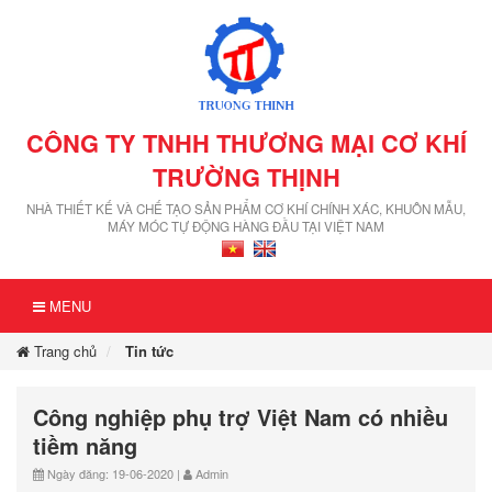
CÔNG TY TNHH THƯƠNG MẠI CƠ KHÍ
TRƯỜNG THỊNH
NHÀ THIẾT KẾ VÀ CHẾ TẠO SẢN PHẨM CƠ KHÍ CHÍNH XÁC, KHUÔN MẪU,
MÁY MÓC TỰ ĐỘNG HÀNG ĐẦU TẠI VIỆT NAM
MENU
Trang chủ
Tin tức
Công nghiệp phụ trợ Việt Nam có nhiều
tiềm năng
Ngày đăng: 19-06-2020 |
Admin