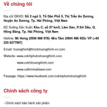
Về chúng tôi
Địa chỉ ĐKKD:
Số 2 ngõ 5, Tổ Dân Phố 5, Thị Trấn An Dương,
Huyện An Dương, Tp. Hải Phòng, Việt Nam
ĐC Xưởng Sản Xuất
: Khu C, số 57 km5, Lâm Sản, P.Sở Dầu, Q.
Hồng Bàng, Tp. Hải Phòng, Việt Nam
Hotline:
Mr Hưng (0936 988 978)- Mrs Tâm (0904 488 455)- VP (+84
225 6277997)
Email: truongthinh
@tmcktruongthinh-vn.com
Website:
www.cokhiphutrotruongthinh.com
www.cokhitruongthinh.com
www.catkimloailaser.com
Fanpage:
https://www.facebook.com/cokhiphutrotruongthinh
Chính sách công ty
- Chính sách bảo hành sản phẩm