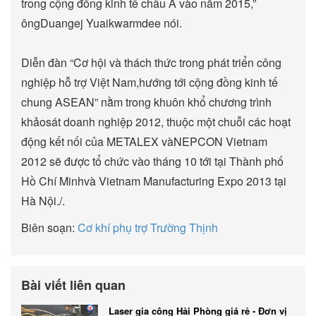
trong cộng đồng kinh tế châu Á vào năm 2015,”
ôngDuangej Yuaikwarmdee nói.
Diễn đàn “Cơ hội và thách thức trong phát triển công
nghiệp hỗ trợ Việt Nam,hướng tới cộng đồng kinh tế
chung ASEAN” nằm trong khuôn khổ chương trình
khảosát doanh nghiệp 2012, thuộc một chuỗi các hoạt
động kết nối của METALEX vàNEPCON Vietnam
2012 sẽ được tổ chức vào tháng 10 tới tại Thành phố
Hồ Chí Minhvà Vietnam Manufacturing Expo 2013 tại
Hà Nội./.
Biên soạn:
Cơ khí phụ trợ Trường Thịnh
Bài viết liên quan
Laser gia công Hải Phòng giá rẻ - Đơn vị