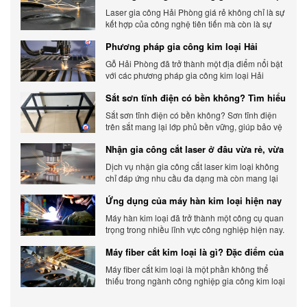
gia công báo giá chính xác
Laser gia công Hải Phòng giá rẻ không chỉ là sự
kết hợp của công nghệ tiên tiến mà còn là sự
đáp ứng linh hoạt với nhu cầu đa dạng của
Phương pháp gia công kim loại Hải
khách hàng. Xem ngay nhé.
Phòng phổ biến hiện nay
Gỗ Hải Phòng đã trở thành một địa điểm nổi bật
với các phương pháp gia công kim loại Hải
Phòng hiện đại và chất lượng.
Sắt sơn tĩnh điện có bền không? Tìm hiểu
chi tiết
Sắt sơn tĩnh điện có bền không? Sơn tĩnh điện
trên sắt mang lại lớp phủ bền vững, giúp bảo vệ
sản phẩm khỏi các yếu tố môi trường và tác
Nhận gia công cắt laser ở đâu vừa rẻ, vừa
động bên ngoài.
chất lượng
Dịch vụ nhận gia công cắt laser kim loại không
chỉ đáp ứng nhu cầu đa dạng mà còn mang lại
sự linh hoạt và chất lượng cho các sản phẩm.
Ứng dụng của máy hàn kim loại hiện nay
Máy hàn kim loại đã trở thành một công cụ quan
trọng trong nhiều lĩnh vực công nghiệp hiện nay.
Cơ Khí Trường Thịnh - Địa điểm cung cấp uy tín
Máy fiber cắt kim loại là gì? Đặc điểm của
máy fiber
Máy fiber cắt kim loại là một phần không thể
thiếu trong ngành công nghiệp gia công kim loại
hiện đại.