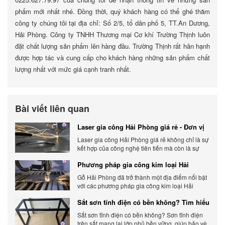
phẩm mới nhất nhé. Đồng thời, quý khách hàng có thể ghé thăm
công ty chúng tôi tại địa chỉ: Số 2/5, tổ dân phố 5, TT.An Dương,
Hải Phòng. Công ty TNHH Thương mại Cơ khí Trường Thịnh luôn
đặt chất lượng sản phẩm lên hàng đầu. Trường Thịnh rất hân hạnh
được hợp tác và cung cấp cho khách hàng những sản phẩm chất
lượng nhất với mức giá cạnh tranh nhất.
Bài viết liên quan
Laser gia công Hải Phòng giá rẻ - Đơn vị
gia công báo giá chính xác
Laser gia công Hải Phòng giá rẻ không chỉ là sự
kết hợp của công nghệ tiên tiến mà còn là sự
đáp ứng linh hoạt với nhu cầu đa dạng của
Phương pháp gia công kim loại Hải
khách hàng. Xem ngay nhé.
Phòng phổ biến hiện nay
Gỗ Hải Phòng đã trở thành một địa điểm nổi bật
với các phương pháp gia công kim loại Hải
Phòng hiện đại và chất lượng.
Sắt sơn tĩnh điện có bền không? Tìm hiểu
chi tiết
Sắt sơn tĩnh điện có bền không? Sơn tĩnh điện
trên sắt mang lại lớp phủ bền vững, giúp bảo vệ