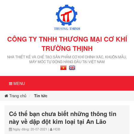
CÔNG TY TNHH THƯƠNG MẠI CƠ KHÍ
TRƯỜNG THỊNH
NHÀ THIẾT KẾ VÀ CHẾ TẠO SẢN PHẨM CƠ KHÍ CHÍNH XÁC, KHUÔN MẪU,
MÁY MÓC TỰ ĐỘNG HÀNG ĐẦU TẠI VIỆT NAM
MENU
Trang chủ
Tin tức
Có thể bạn chưa biết những thông tin
này về dập đột kim loại tại An Lão
Ngày đăng: 20-07-2021 |
HDB