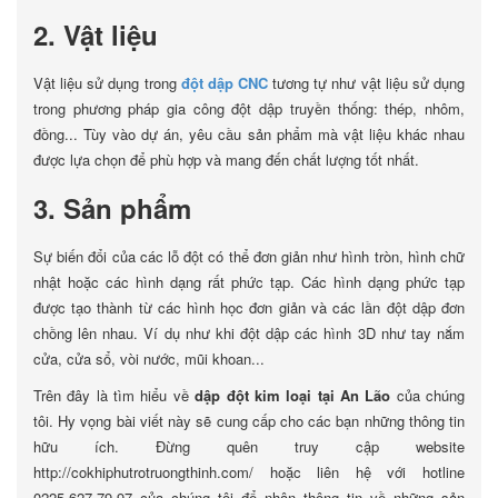
2. Vật liệu
Vật liệu sử dụng trong
đột dập CNC
tương tự như vật liệu sử dụng
trong phương pháp gia công đột dập truyền thống: thép, nhôm,
đồng... Tùy vào dự án, yêu cầu sản phẩm mà vật liệu khác nhau
được lựa chọn để phù hợp và mang đến chất lượng tốt nhất.
3. Sản phẩm
Sự biến đổi của các lỗ đột có thể đơn giản như hình tròn, hình chữ
nhật hoặc các hình dạng rất phức tạp. Các hình dạng phức tạp
được tạo thành từ các hình học đơn giản và các lần đột dập đơn
chồng lên nhau. Ví dụ như khi đột dập các hình 3D như tay nắm
cửa, cửa sổ, vòi nước, mũi khoan...
Trên đây là tìm hiểu về
dập đột kim loại tại An Lão
của chúng
tôi. Hy vọng bài viết này sẽ cung cấp cho các bạn những thông tin
hữu ích. Đừng quên truy cập website
http://cokhiphutrotruongthinh.com/ hoặc liên hệ với hotline
0225.627.79.97 của chúng tôi để nhận thông tin về những sản