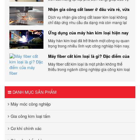
sản phẩm khỏi các yếu tố môi trường và tác
Nhận gia công cắt laser ở đâu vừa rẻ, vừa
động bên ngoài.
chất lượng
Dịch vụ nhận gia công cắt laser kim loại không
chỉ đáp ứng nhu cầu đa dạng mà còn mang lại
sự linh hoạt và chất lượng cho các sản phẩm.
Ứng dụng của máy hàn kim loại hiện nay
Máy hàn kim loại đã trở thành một công cụ quan
trọng trong nhiều lĩnh vực công nghiệp hiện nay.
Cơ Khí Trường Thịnh - Địa điểm cung cấp uy tín
Máy fiber cắt kim loại là gì? Đặc điểm của
máy fiber
Máy fiber cắt kim loại là một phần không thể
thiếu trong ngành công nghiệp gia công kim loại
hiện đại.
DANH MỤC SẢN PHẨM
Máy móc công nghiệp
Gia công kim loại tấm
Cơ khí chính xác