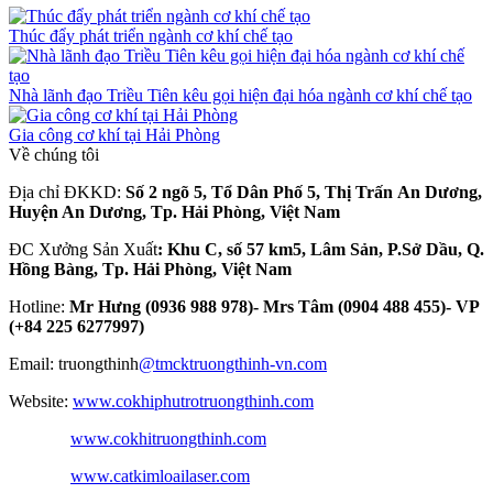
Thúc đẩy phát triển ngành cơ khí chế tạo
Nhà lãnh đạo Triều Tiên kêu gọi hiện đại hóa ngành cơ khí chế tạo
Gia công cơ khí tại Hải Phòng
Về chúng tôi
Địa chỉ ĐKKD:
Số 2 ngõ 5, Tổ Dân Phố 5, Thị Trấn An Dương,
Huyện An Dương, Tp. Hải Phòng, Việt Nam
ĐC Xưởng Sản Xuất
: Khu C, số 57 km5, Lâm Sản, P.Sở Dầu, Q.
Hồng Bàng, Tp. Hải Phòng, Việt Nam
Hotline:
Mr Hưng (0936 988 978)- Mrs Tâm (0904 488 455)- VP
(+84 225 6277997)
Email: truongthinh
@tmcktruongthinh-vn.com
Website:
www.cokhiphutrotruongthinh.com
www.cokhitruongthinh.com
www.catkimloailaser.com