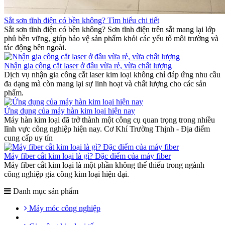
Sắt sơn tĩnh điện có bền không? Tìm hiểu chi tiết
Sắt sơn tĩnh điện có bền không? Sơn tĩnh điện trên sắt mang lại lớp
phủ bền vững, giúp bảo vệ sản phẩm khỏi các yếu tố môi trường và
tác động bên ngoài.
Nhận gia công cắt laser ở đâu vừa rẻ, vừa chất lượng
Dịch vụ nhận gia công cắt laser kim loại không chỉ đáp ứng nhu cầu
đa dạng mà còn mang lại sự linh hoạt và chất lượng cho các sản
phẩm.
Ứng dụng của máy hàn kim loại hiện nay
Máy hàn kim loại đã trở thành một công cụ quan trọng trong nhiều
lĩnh vực công nghiệp hiện nay. Cơ Khí Trường Thịnh - Địa điểm
cung cấp uy tín
Máy fiber cắt kim loại là gì? Đặc điểm của máy fiber
Máy fiber cắt kim loại là một phần không thể thiếu trong ngành
công nghiệp gia công kim loại hiện đại.
Danh mục sản phẩm
Máy móc công nghiệp