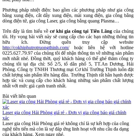
Phương pháp nhiệt điện: bao gồm các phương pháp như gia công
bằng xung điện, cắt dây xung điện, mài xung điện, gia công bằng
dòng điện tử, gia công Laser, gia công bằng quang Plasma…
Trên đây là tìm hiểu về
cơ khí gia công tại Tiên Lãng
của chúng
tôi. Hy vọng bài viết này sẽ cung cấp cho các bạn những thông tin
hữu ích. Đừng quên truy cập website
http://cokhiphutrotruongthinh.com/
hoặc liên hệ với hotline
0225.627.79.97 của chúng tôi để nhận thông tin về những sản phẩm
mới nhất nhé. Đồng thời, quý khách hàng có thể ghé thăm công ty
chúng tôi tại địa chỉ: Số 2/5, tổ dân phố 5, TT.An Dương, Hải
Phòng. Công ty TNHH Thương mại Cơ khí Trường Thịnh luôn đặt
chất lượng sản phẩm lên hàng đầu. Trường Thịnh rất hân hạnh được
hợp tác và cung cấp cho khách hàng những sản phẩm chất lượng
nhất với mức giá cạnh tranh nhất.
Bài viết liên quan
Laser gia công Hải Phòng giá rẻ - Đơn vị gia công báo giá chính
xác
Laser gia công Hải Phòng giá rẻ không chỉ là sự kết hợp của công
nghệ tiên tiến mà còn là sự đáp ứng linh hoạt với nhu cầu đa dạng
của khách hàng. Xem ngay nhé.